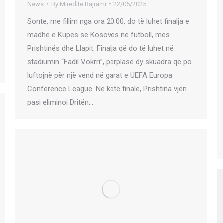
News
By
Miredite Bajrami
22/05/2025
Sonte, me fillim nga ora 20:00, do të luhet finalja e
madhe e Kupës së Kosovës në futboll, mes
Prishtinës dhe Llapit. Finalja që do të luhet në
stadiumin “Fadil Vokrri”, përplasë dy skuadra që po
luftojnë për një vend në garat e UEFA Europa
Conference League. Në këtë finale, Prishtina vjen
pasi eliminoi Dritën…