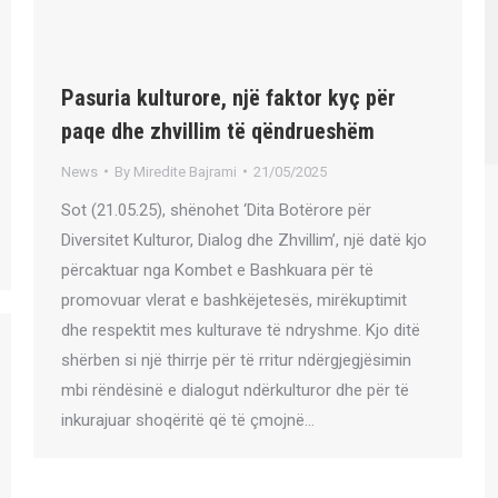
Pasuria kulturore, një faktor kyç për
paqe dhe zhvillim të qëndrueshëm
News
By
Miredite Bajrami
21/05/2025
Sot (21.05.25), shënohet ‘Dita Botërore për
Diversitet Kulturor, Dialog dhe Zhvillim’, një datë kjo
përcaktuar nga Kombet e Bashkuara për të
promovuar vlerat e bashkëjetesës, mirëkuptimit
dhe respektit mes kulturave të ndryshme. Kjo ditë
shërben si një thirrje për të rritur ndërgjegjësimin
mbi rëndësinë e dialogut ndërkulturor dhe për të
inkurajuar shoqëritë që të çmojnë…