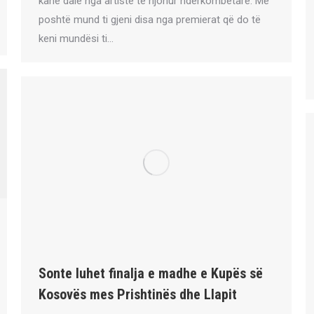
kanë dalë nga artistë të njohur ndërkombëtarë. Më
poshtë mund ti gjeni disa nga premierat që do të
keni mundësi ti…
Sonte luhet finalja e madhe e Kupës së
Kosovës mes Prishtinës dhe Llapit