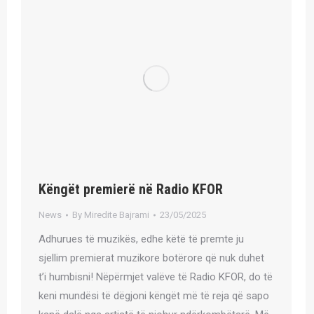
Këngët premierë në Radio KFOR
News
By
Miredite Bajrami
23/05/2025
Adhurues të muzikës, edhe këtë të premte ju
sjellim premierat muzikore botërore që nuk duhet
t’i humbisni! Nëpërmjet valëve të Radio KFOR, do të
keni mundësi të dëgjoni këngët më të reja që sapo