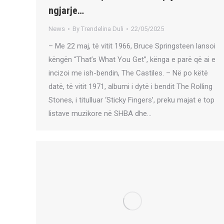
ngjarje…
News
By
Trendelina Duli
22/05/2025
– Me 22 maj, të vitit 1966, Bruce Springsteen lansoi
këngën “That’s What You Get”, kënga e parë që ai e
incizoi me ish-bendin, The Castiles. – Në po këtë
datë, të vitit 1971, albumi i dytë i bendit The Rolling
Stones, i titulluar ‘Sticky Fingers’, preku majat e top
listave muzikore në SHBA dhe…