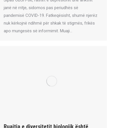
janë në rritje, sidomos pas periudhës së
pandemisë COVID-19. Fatkeqësisht, shumë njerëz
nuk kërkojnë ndihmë për shkak të stigmës, frikës
apo mungesës së informimit. Muaji…
Ruajtja e diversitetit biologjik është