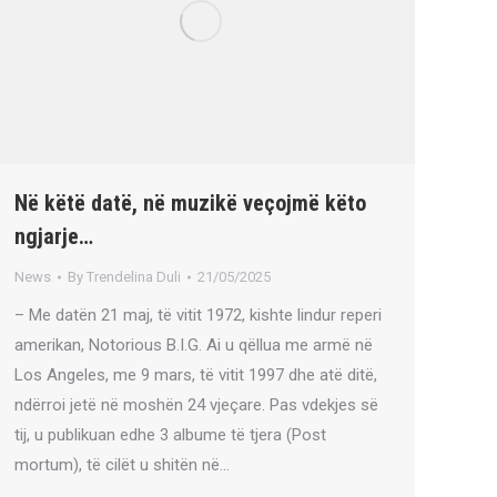
Në këtë datë, në muzikë veçojmë këto
ngjarje…
News
By
Trendelina Duli
21/05/2025
– Me datën 21 maj, të vitit 1972, kishte lindur reperi
amerikan, Notorious B.I.G. Ai u qëllua me armë në
Los Angeles, me 9 mars, të vitit 1997 dhe atë ditë,
ndërroi jetë në moshën 24 vjeçare. Pas vdekjes së
tij, u publikuan edhe 3 albume të tjera (Post
mortum), të cilët u shitën në…