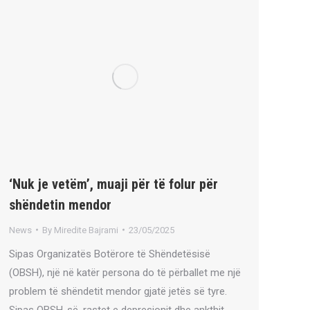
‘Nuk je vetëm’, muaji për të folur për
shëndetin mendor
News
By
Miredite Bajrami
23/05/2025
Sipas Organizatës Botërore të Shëndetësisë
(OBSH), një në katër persona do të përballet me një
problem të shëndetit mendor gjatë jetës së tyre.
Sipas OBSH-së, rastet e depresionit dhe ankthit