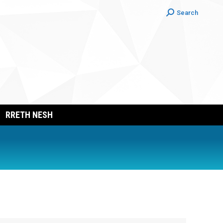
Search:
Search
RRETH NESH