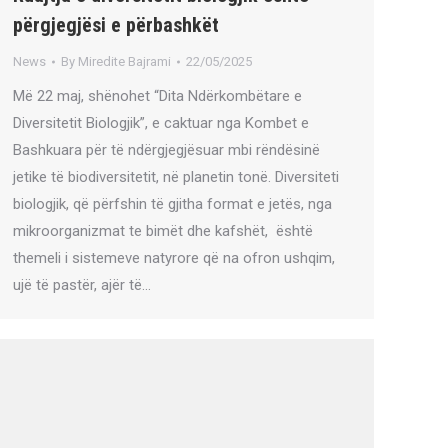
përgjegjësi e përbashkët
News
By
Miredite Bajrami
22/05/2025
Më 22 maj, shënohet “Dita Ndërkombëtare e
Diversitetit Biologjik”, e caktuar nga Kombet e
Bashkuara për të ndërgjegjësuar mbi rëndësinë
jetike të biodiversitetit, në planetin tonë. Diversiteti
biologjik, që përfshin të gjitha format e jetës, nga
mikroorganizmat te bimët dhe kafshët, është
themeli i sistemeve natyrore që na ofron ushqim,
ujë të pastër, ajër të…