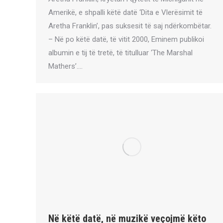
Amerikë, e shpalli këtë datë ‘Dita e Vlerësimit të
Aretha Franklin’, pas suksesit të saj ndërkombëtar.
– Në po këtë datë, të vitit 2000, Eminem publikoi
albumin e tij të tretë, të titulluar ‘The Marshal
Mathers’.…
Në këtë datë, në muzikë veçojmë këto