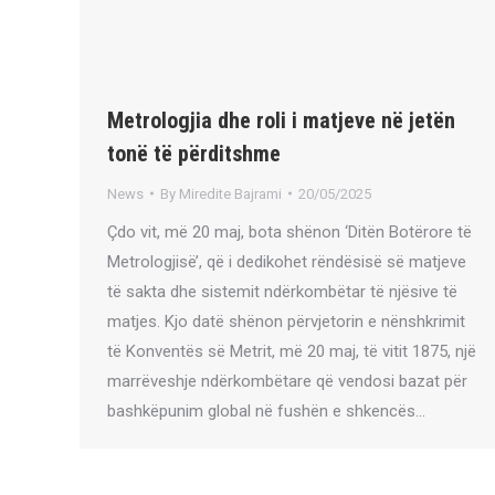
Metrologjia dhe roli i matjeve në jetën
tonë të përditshme
News
By
Miredite Bajrami
20/05/2025
Çdo vit, më 20 maj, bota shënon ‘Ditën Botërore të
Metrologjisë’, që i dedikohet rëndësisë së matjeve
të sakta dhe sistemit ndërkombëtar të njësive të
matjes. Kjo datë shënon përvjetorin e nënshkrimit
të Konventës së Metrit, më 20 maj, të vitit 1875, një
marrëveshje ndërkombëtare që vendosi bazat për
bashkëpunim global në fushën e shkencës…