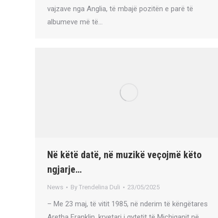
vajzave nga Anglia, të mbajë pozitën e parë të
albumeve më të…
Në këtë datë, në muzikë veçojmë këto
ngjarje…
News
By
Trendelina Duli
23/05/2025
– Me 23 maj, të vitit 1985, në nderim të këngëtares
Aretha Franklin, kryetari i qytetit të Michiganit në