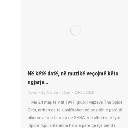
Në këtë datë, në muzikë veçojmë këto
ngjarje…
News
By
Trendelina Duli
24/05/2025
– Me 24 maj, të vitit 1997, grupi i vajzave The Spice
Girls, arritën që të klasifikohen në pozitën e parë të
albumeve më të mira në SHBA, me albumin e tyre
‘Spice’. Kjo ishte edhe hera e parë që një bend i