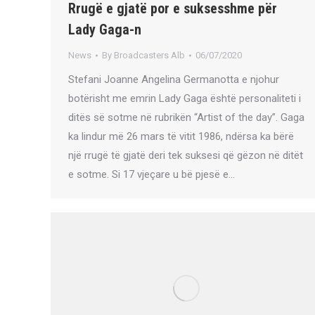
Rrugë e gjatë por e suksesshme për
Lady Gaga-n
News
By
Broadcasters Alb
06/07/2020
Stefani Joanne Angelina Germanotta e njohur
botërisht me emrin Lady Gaga është personaliteti i
ditës së sotme në rubrikën “Artist of the day”. Gaga
ka lindur më 26 mars të vitit 1986, ndërsa ka bërë
një rrugë të gjatë deri tek suksesi që gëzon në ditët
e sotme. Si 17 vjeçare u bë pjesë e…