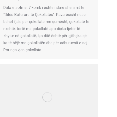
Data e sotme, 7 korrik i është ndarë shënimit të
“Ditës Botërore të Çokollatës”. Pavarësisht nëse
bëhet fjalë për çokollatë me qumësht, çokollatë të
nxehtë, tortë me çokollatë apo diçka tjetër të
zhytur në çokollatë, kjo ditë është për gjithçka që
ka të bëjë me çokollatën dhe për adhuruesit e saj.
Por nga vjen çokollata…