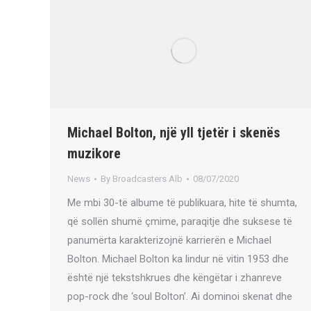
Michael Bolton, një yll tjetër i skenës
muzikore
News
By
Broadcasters Alb
08/07/2020
Me mbi 30-të albume të publikuara, hite të shumta,
që sollën shumë çmime, paraqitje dhe suksese të
panumërta karakterizojnë karrierën e Michael
Bolton. Michael Bolton ka lindur në vitin 1953 dhe
është një tekstshkrues dhe këngëtar i zhanreve
pop-rock dhe ‘soul Bolton’. Ai dominoi skenat dhe