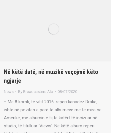
Në këtë datë, në muzikë veçojmë këto
ngjarje
News
By
Broadcasters Alb
08/07/2020
– Me 8 korrik, të vitit 2016, reperi kanadez Drake,
ishte në pozitën e parë të albumeve më të mira në
Amerikë, me albumin e tij të katërt të incizuar në
studio, të titulluar ‘Views’. Në këtë album reperi