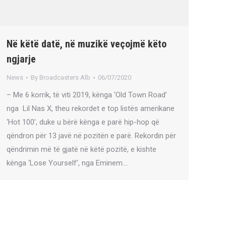
Në këtë datë, në muzikë veçojmë këto
ngjarje
News
By
Broadcasters Alb
06/07/2020
– Me 6 korrik, të viti 2019, kënga ‘Old Town Road’
nga Lil Nas X, theu rekordet e top listës amerikane
‘Hot 100’, duke u bërë kënga e parë hip-hop që
qëndron për 13 javë në pozitën e parë. Rekordin për
qëndrimin më të gjatë në këtë pozitë, e kishte
kënga ‘Lose Yourself’, nga Eminem.…