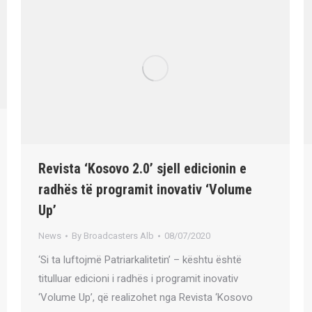
Revista ‘Kosovo 2.0’ sjell edicionin e
radhës të programit inovativ ‘Volume
Up’
News
By
Broadcasters Alb
08/07/2020
‘Si ta luftojmë Patriarkalitetin’ – kështu është
titulluar edicioni i radhës i programit inovativ
‘Volume Up’, që realizohet nga Revista ‘Kosovo