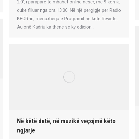
2.0’, i paraparë të mbahet online nesër, më 9 korrik,
duke filluar nga ora 13:00. Në një përgjigje për Radio
KFOR-in, menaxherja e Programit në këtë Revistë,
Aulonë Kadriu ka thënë se ky edicion…
Në këtë datë, në muzikë veçojmë këto
ngjarje