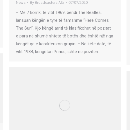
News
By
Broadcasters Alb
07/07/2020
– Me 7 korrik, të vitit 1969, bendi The Beatles,
lansuan këngën e tyre të famshme “Here Comes
The Sun”. Kjo këngë arriti të klasifikohet në pozitat
e para në shumë shtete të botës dhe është një nga
këngët që e karakterizon grupin. – Në këtë datë, të
vitit 1984, këngëtari Prince, ishte në pozitën…