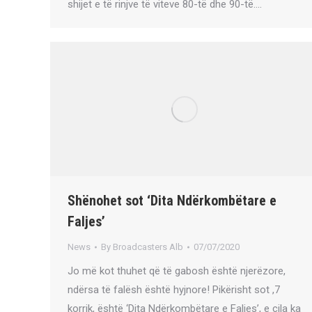
shijet e të rinjve të viteve 80-të dhe 90-të.…
Shënohet sot ‘Dita Ndërkombëtare e
Faljes’
News
By
Broadcasters Alb
07/07/2020
Jo më kot thuhet që të gabosh është njerëzore,
ndërsa të falësh është hyjnore! Pikërisht sot ,7
korrik, është ‘Dita Ndërkombëtare e Faljes’, e cila ka