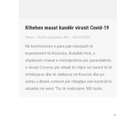
Kthehen masat kundër virusit Covid-19
News
By
Broadcasters Alb
05/07/2020
Në konferencën e para pak minutash të
kryeministrit të Kosovës, Avdullah Hoti, u
shpalosën masat e mëtutjeshme për parandalimin
e virusit Corona, për shkak të rritjes së numrit të të
infektuarve dhe të vdekurve në Kosovë dhe po
ashtu u dhanë zotimet për mbajtjen nën kontroll të
situatës në vend. “Do të realizojmë 500 teste…
←