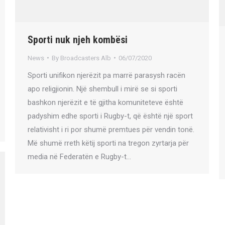
Sporti nuk njeh kombësi
News
By
Broadcasters Alb
06/07/2020
Sporti unifikon njerëzit pa marrë parasysh racën
apo religjionin. Një shembull i mirë se si sporti
bashkon njerëzit e të gjitha komuniteteve është
padyshim edhe sporti i Rugby-t, që është një sport
relativisht i ri por shumë premtues për vendin tonë.
Më shumë rreth këtij sporti na tregon zyrtarja për
media në Federatën e Rugby-t…