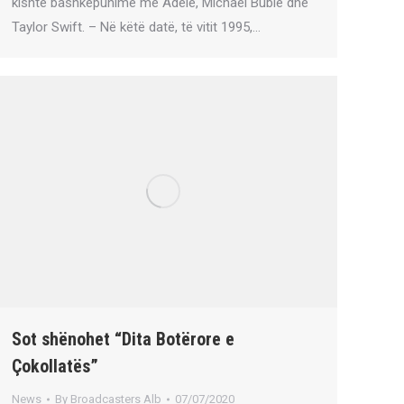
kishte bashkëpunime me Adele, Michael Bublé dhe
Taylor Swift. – Në këtë datë, të vitit 1995,…
Sot shënohet “Dita Botërore e
Çokollatës”
News
By
Broadcasters Alb
07/07/2020