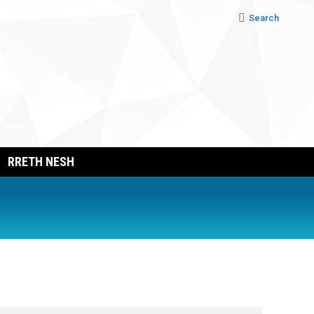
Search:
Search
RRETH NESH