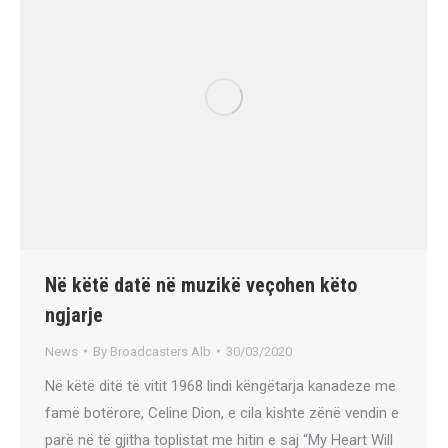
Në këtë datë në muzikë veçohen këto
ngjarje
News
By
Broadcasters Alb
30/03/2020
Në këtë ditë të vitit 1968 lindi këngëtarja kanadeze me
famë botërore, Celine Dion, e cila kishte zënë vendin e
parë në të gjitha toplistat me hitin e saj “My Heart Will