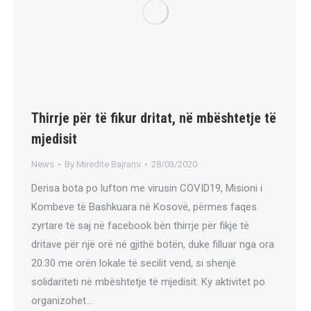
Thirrje për të fikur dritat, në mbështetje të
mjedisit
News
By
Miredite Bajrami
28/03/2020
Derisa bota po lufton me virusin COVID19, Misioni i
Kombeve të Bashkuara në Kosovë, përmes faqes
zyrtare të saj në facebook bën thirrje për fikje të
dritave për një orë në gjithë botën, duke filluar nga ora
20:30 me orën lokale të secilit vend, si shenjë
solidariteti në mbështetje të mjedisit. Ky aktivitet po
organizohet…