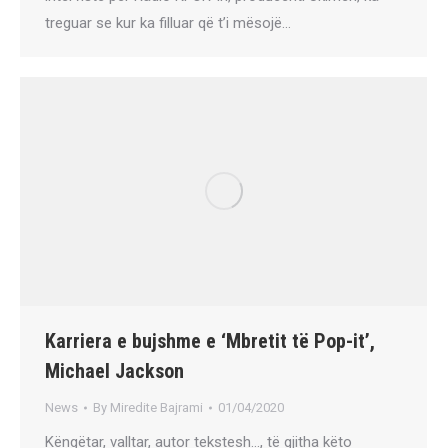
treguar se kur ka filluar që t’i mësojë…
Karriera e bujshme e ‘Mbretit të Pop-it’,
Michael Jackson
News
By
Miredite Bajrami
01/04/2020
Këngëtar, valltar, autor tekstesh…, të gjitha këto