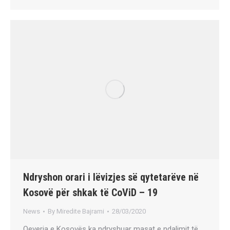
Ndryshon orari i lëvizjes së qytetarëve në
Kosovë për shkak të CoViD – 19
News
By
Miredite Bajrami
28/03/2020
Qeveria e Kosovës ka ndryshuar masat e ndalimit të