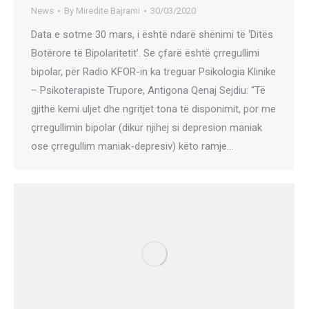
News
By
Miredite Bajrami
30/03/2020
Data e sotme 30 mars, i është ndarë shënimi të ‘Ditës
Botërore të Bipolaritetit’. Se çfarë është çrregullimi
bipolar, për Radio KFOR-in ka treguar Psikologia Klinike
– Psikoterapiste Trupore, Antigona Qenaj Sejdiu: “Të
gjithë kemi uljet dhe ngritjet tona të disponimit, por me
çrregullimin bipolar (dikur njihej si depresion maniak
ose çrregullim maniak-depresiv) këto ramje…