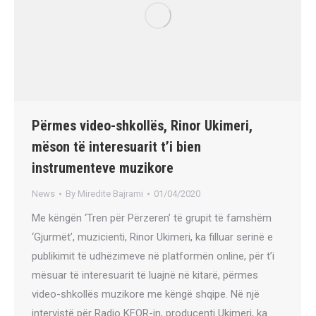
Përmes video-shkollës, Rinor Ukimeri,
mëson të interesuarit t’i bien
instrumenteve muzikore
News
By
Miredite Bajrami
01/04/2020
Me këngën ‘Tren për Përzeren’ të grupit të famshëm
‘Gjurmët’, muzicienti, Rinor Ukimeri, ka filluar serinë e
publikimit të udhëzimeve në platformën online, për t’i
mësuar të interesuarit të luajnë në kitarë, përmes
video-shkollës muzikore me këngë shqipe. Në një
intervistë për Radio KFOR-in, producenti Ukimeri, ka