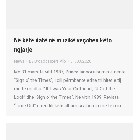
Në këtë datë në muzikë veçohen këto
ngjarje
News
By
Broadcasters Alb
31/03/2020
Më 31 mars të vitit 1987, Prince lansoi albumin e nëntë
“Sign o’ the Times”, i cili përmbante edhe tri hitet e tij
më të mëdha: “’If I was Your Girlfriend’, ‘U Got the
Look’ dhe ‘Sign o’ the Times”. Në vitin 1989, Revista
“Time Out” e rënditi këtë album si albumin më të mirë…