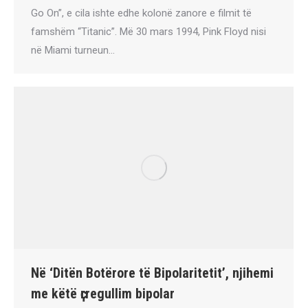
Go On”, e cila ishte edhe kolonë zanore e filmit të
famshëm “Titanic”. Më 30 mars 1994, Pink Floyd nisi
në Miami turneun…
Në ‘Ditën Botërore të Bipolaritetit’, njihemi
me këtë ҫrregullim bipolar