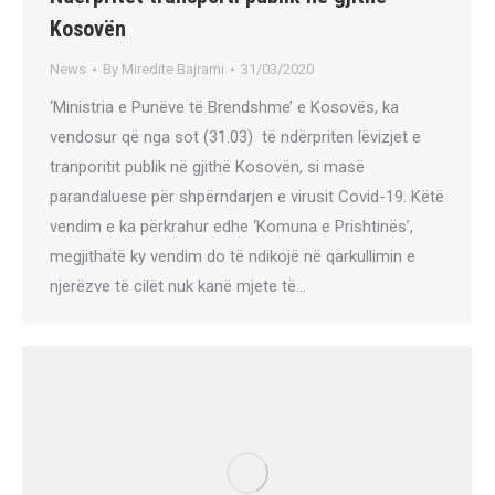
Kosovën
News
By
Miredite Bajrami
31/03/2020
‘Ministria e Punëve të Brendshme’ e Kosovës, ka
vendosur që nga sot (31.03) të ndërpriten lëvizjet e
tranporitit publik në gjithë Kosovën, si masë
parandaluese për shpërndarjen e virusit Covid-19. Këtë
vendim e ka përkrahur edhe ‘Komuna e Prishtinës’,
megjithatë ky vendim do të ndikojë në qarkullimin e
njerëzve të cilët nuk kanë mjete të…