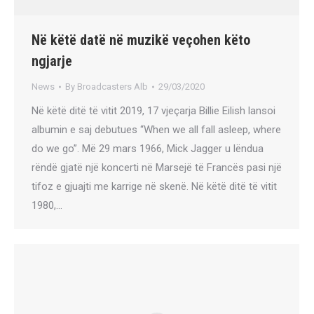
Në këtë datë në muzikë veçohen këto
ngjarje
News
By
Broadcasters Alb
29/03/2020
Në këtë ditë të vitit 2019, 17 vjeçarja Billie Eilish lansoi
albumin e saj debutues “When we all fall asleep, where
do we go”. Më 29 mars 1966, Mick Jagger u lëndua
rëndë gjatë një koncerti në Marsejë të Francës pasi një
tifoz e gjuajti me karrige në skenë. Në këtë ditë të vitit
1980,…