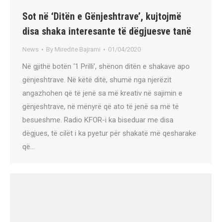
Sot në ‘Ditën e Gënjeshtrave’, kujtojmë
disa shaka interesante të dëgjuesve tanë
News
By
Miredite Bajrami
01/04/2020
Në gjithë botën ‘1 Prilli’, shënon ditën e shakave apo
gënjeshtrave. Në këtë ditë, shumë nga njerëzit
angazhohen që të jenë sa më kreativ në sajimin e
gënjeshtrave, në mënyrë që ato të jenë sa më të
besueshme. Radio KFOR-i ka biseduar me disa
dëgjues, të cilët i ka pyetur për shakatë më qesharake
që…