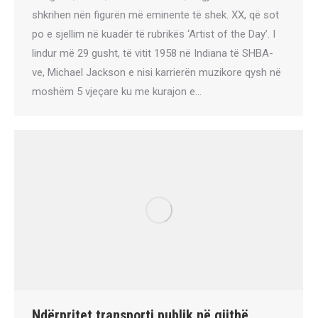
shkrihen nën figurën më eminente të shek. XX, që sot
po e sjellim në kuadër të rubrikës ‘Artist of the Day’. I
lindur më 29 gusht, të vitit 1958 në Indiana të SHBA-
ve, Michael Jackson e nisi karrierën muzikore qysh në
moshëm 5 vjeçare ku me kurajon e…
Ndërpritet transporti publik në gjithë