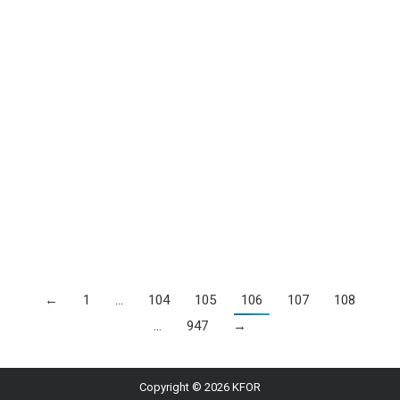
Në këtë datë, në muzikë veçojmë këto
ngjarje…
News
By
Fisnik Zymi
27/06/2025
– Me 27 qershor, të vitit 1987, këngëtarja e ndjerë
Whitney Houston, u bë gruaja e parë në historinë e
Amerikës, që u klasifikua në pozitën e parë në top
listën e albumeve më të mira, me albumin e saj të
titulluar ‘Whitney’. Ajo ishte po ashtu këngëtarja e parë
grua, që arriti pozitën e…
←
1
…
104
105
106
107
108
…
947
→
Copyright © 2026 KFOR