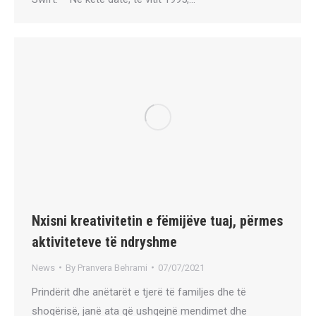
Nxisni kreativitetin e fëmijëve tuaj, përmes
aktiviteteve të ndryshme
News
By
Pranvera Behrami
07/07/2021
Prindërit dhe anëtarët e tjerë të familjes dhe të
shoqërisë, janë ata që ushqejnë mendimet dhe