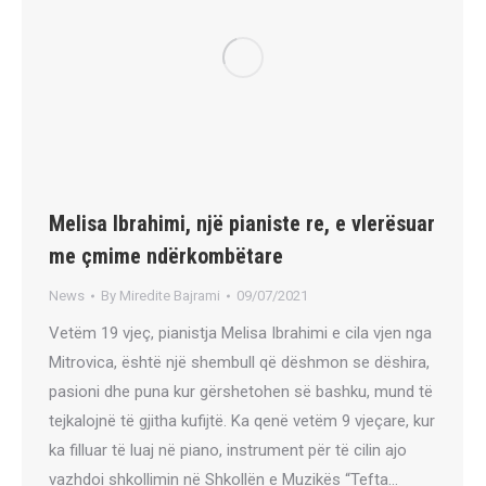
Melisa Ibrahimi, një pianiste re, e vlerësuar
me çmime ndërkombëtare
News
By
Miredite Bajrami
09/07/2021
Vetëm 19 vjeç, pianistja Melisa Ibrahimi e cila vjen nga
Mitrovica, është një shembull që dëshmon se dëshira,
pasioni dhe puna kur gërshetohen së bashku, mund të
tejkalojnë të gjitha kufijtë. Ka qenë vetëm 9 vjeçare, kur
ka filluar të luaj në piano, instrument për të cilin ajo
vazhdoi shkollimin në Shkollën e Muzikës “Tefta…