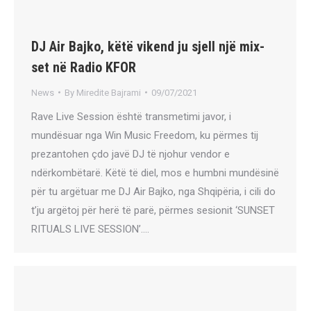
DJ Air Bajko, këtë vikend ju sjell një mix-
set në Radio KFOR
News
By
Miredite Bajrami
09/07/2021
Rave Live Session është transmetimi javor, i
mundësuar nga Win Music Freedom, ku përmes tij
prezantohen çdo javë DJ të njohur vendor e
ndërkombëtarë. Këtë të diel, mos e humbni mundësinë
për tu argëtuar me DJ Air Bajko, nga Shqipëria, i cili do
t’ju argëtoj për herë të parë, përmes sesionit ‘SUNSET
RITUALS LIVE SESSION’.…