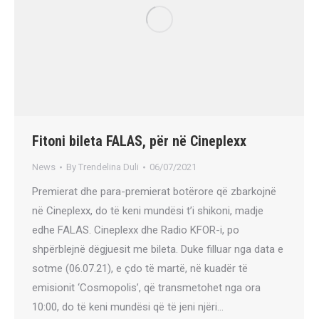
Fitoni bileta FALAS, për në Cineplexx
News
By
Trendelina Duli
06/07/2021
Premierat dhe para-premierat botërore që zbarkojnë
në Cineplexx, do të keni mundësi t’i shikoni, madje
edhe FALAS. Cineplexx dhe Radio KFOR-i, po
shpërblejnë dëgjuesit me bileta. Duke filluar nga data e
sotme (06.07.21), e çdo të martë, në kuadër të
emisionit ‘Cosmopolis’, që transmetohet nga ora
10:00, do të keni mundësi që të jeni njëri…