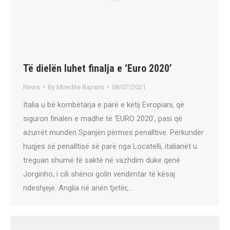
Të dielën luhet finalja e ‘Euro 2020’
News
By
Miredite Bajrami
08/07/2021
Italia u bë kombëtarja e parë e këtij Evropiani, që
siguron finalen e madhe të ‘EURO 2020’, pasi që
azurrët mundën Spanjën përmes penalltive. Përkundër
huqjes së penalltisë së parë nga Locatelli, italianët u
treguan shumë të saktë në vazhdim duke qenë
Jorginho, i cili shënoi golin vendimtar të kësaj
ndeshjeje. Anglia në anën tjetër,…