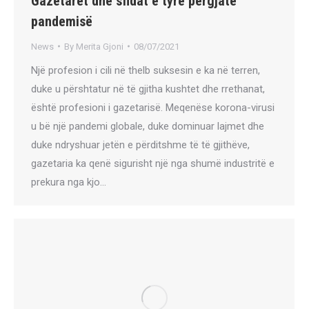
Gazetarët dhe sfidat e tyre përgjatë
pandemisë
News
By
Merita Gjoni
08/07/2021
Një profesion i cili në thelb suksesin e ka në terren,
duke u përshtatur në të gjitha kushtet dhe rrethanat,
është profesioni i gazetarisë. Meqenëse korona-virusi
u bë një pandemi globale, duke dominuar lajmet dhe
duke ndryshuar jetën e përditshme të të gjithëve,
gazetaria ka qenë sigurisht një nga shumë industritë e
prekura nga kjo…