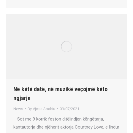
Në këtë datë, në muzikë veçojmë këto
ngjarje
News
By
Vjosa Spahiu
09/07/2021
– Sot me 9 korrik feston ditëlindjen këngëtarja,
kantautorja dhe njëherit aktorja Courtney Love, e lindur