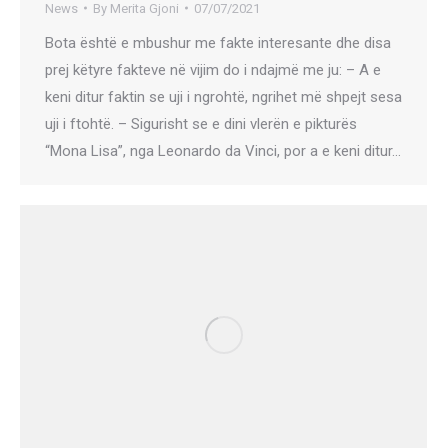
News
By
Merita Gjoni
07/07/2021
Bota është e mbushur me fakte interesante dhe disa
prej këtyre fakteve në vijim do i ndajmë me ju: – A e
keni ditur faktin se uji i ngrohtë, ngrihet më shpejt sesa
uji i ftohtë. – Sigurisht se e dini vlerën e pikturës
“Mona Lisa”, nga Leonardo da Vinci, por a e keni ditur…