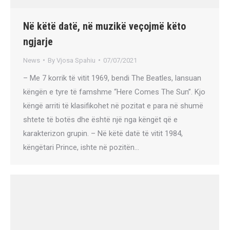
Në këtë datë, në muzikë veçojmë këto
ngjarje
News
By
Vjosa Spahiu
07/07/2021
– Me 7 korrik të vitit 1969, bendi The Beatles, lansuan
këngën e tyre të famshme “Here Comes The Sun”. Kjo
këngë arriti të klasifikohet në pozitat e para në shumë
shtete të botës dhe është një nga këngët që e
karakterizon grupin. – Në këtë datë të vitit 1984,
këngëtari Prince, ishte në pozitën…