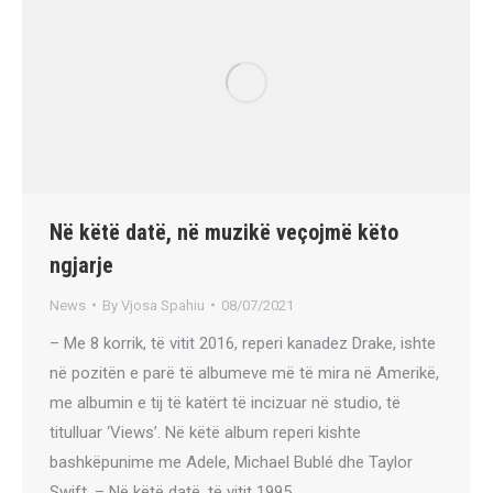
Në këtë datë, në muzikë veçojmë këto
ngjarje
News
By
Vjosa Spahiu
08/07/2021
– Me 8 korrik, të vitit 2016, reperi kanadez Drake, ishte
në pozitën e parë të albumeve më të mira në Amerikë,
me albumin e tij të katërt të incizuar në studio, të
titulluar ‘Views’. Në këtë album reperi kishte
bashkëpunime me Adele, Michael Bublé dhe Taylor
Swift. – Në këtë datë, të vitit 1995,…