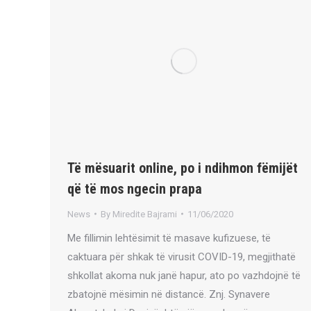
Të mësuarit online, po i ndihmon fëmijët
që të mos ngecin prapa
News
By
Miredite Bajrami
11/06/2020
Me fillimin lehtësimit të masave kufizuese, të
caktuara për shkak të virusit COVID-19, megjithatë
shkollat akoma nuk janë hapur, ato po vazhdojnë të
zbatojnë mësimin në distancë. Znj. Synavere