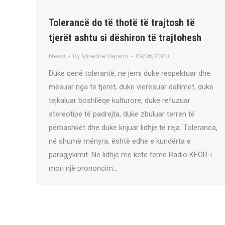
Tolerancë do të thotë të trajtosh të
tjerët ashtu si dëshiron të trajtohesh
News
By
Miredite Bajrami
09/06/2020
Duke qenë tolerantë, ne jemi duke respektuar dhe
mësuar nga të tjerët, duke vlerësuar dallimet, duke
tejkaluar boshllëqe kulturore, duke refuzuar
stereotipe të padrejta, duke zbuluar terren të
përbashkët dhe duke krijuar lidhje të reja. Toleranca,
në shumë mënyra, është edhe e kundërta e
paragjykimit. Në lidhje me këtë temë Radio KFOR-i
mori një prononcim…