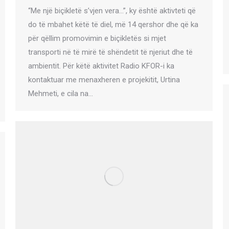
“Me një biçikletë s’vjen vera…”, ky është aktivteti që
do të mbahet këtë të diel, më 14 qershor dhe që ka
për qëllim promovimin e biçikletës si mjet
transporti në të mirë të shëndetit të njeriut dhe të
ambientit. Për këtë aktivitet Radio KFOR-i ka
kontaktuar me menaxheren e projekitit, Urtina
Mehmeti, e cila na…