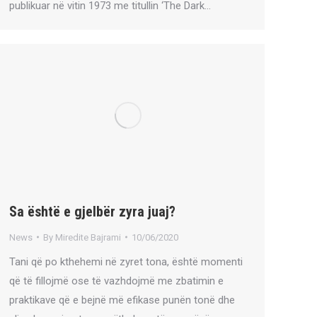
publikuar në vitin 1973 me titullin ‘The Dark…
Sa është e gjelbër zyra juaj?
News
By
Miredite Bajrami
10/06/2020
Tani që po kthehemi në zyret tona, është momenti
që të fillojmë ose të vazhdojmë me zbatimin e
praktikave që e bejnë më efikase punën tonë dhe