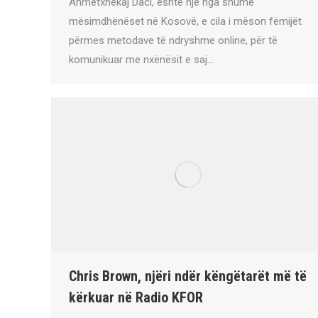
Ahmetxhekaj Daci, është një nga shumë
mësimdhënëset në Kosovë, e cila i mëson fëmijët
përmes metodave të ndryshme online, për të
komunikuar me nxënësit e saj…
Chris Brown, njëri ndër këngëtarët më të
kërkuar në Radio KFOR