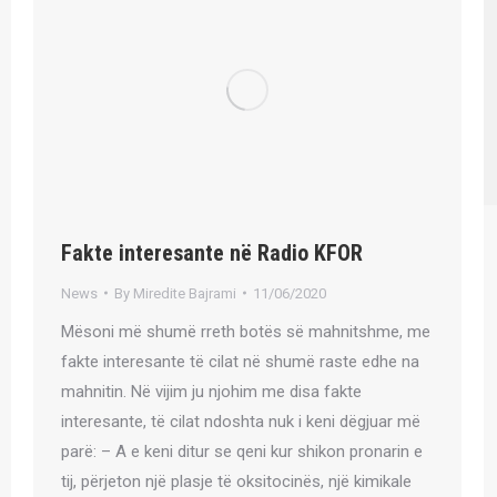
Fakte interesante në Radio KFOR
News
By
Miredite Bajrami
11/06/2020
Mësoni më shumë rreth botës së mahnitshme, me
fakte interesante të cilat në shumë raste edhe na
mahnitin. Në vijim ju njohim me disa fakte
interesante, të cilat ndoshta nuk i keni dëgjuar më
parë: – A e keni ditur se qeni kur shikon pronarin e
tij, përjeton një plasje të oksitocinës, një kimikale