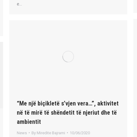
e…
“Me një biçikletë s’vjen vera…”, aktivitet
në të mirë të shëndetit të njeriut dhe të
ambientit
News
By
Miredite Bajrami
10/06/2020