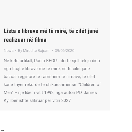
Lista e librave më të mirë, të cilët janë
realizuar në filma
News
By
Miredite Bajrami
09/06/2020
Në këtë artikull, Radio KFOR-i do të sjell tek ju disa
nga titujt e librave më të mirë, në të cilët janë
bazuar regjisorë të famshëm të filmave, të cilët
kanë thyer rekorde të shikueshmërisë. “Children of
Men” – një libër i vitit 1992, nga autori P.D. James.
Ky libër ishte shkruar për vitin 2027.…
→