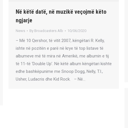
Në këtë datë, në muzikë veçojmë këto
ngjarje
News
By
Broadcasters Alb
10/06/2020
– Më 10 Qershor, të vitit 2007, këngëtari R. Kelly,
ishte në pozitën e parë në krye të top listave të
albumeve më të mira në Amerikë, me albumin e tij
të 11-të ‘Double Up’. Në këtë album këngëtari kishte
edhe bashkëpunime me Snoop Dogg, Nelly, T.I.,
Usher, Ludacris dhe Kid Rock. – Në…