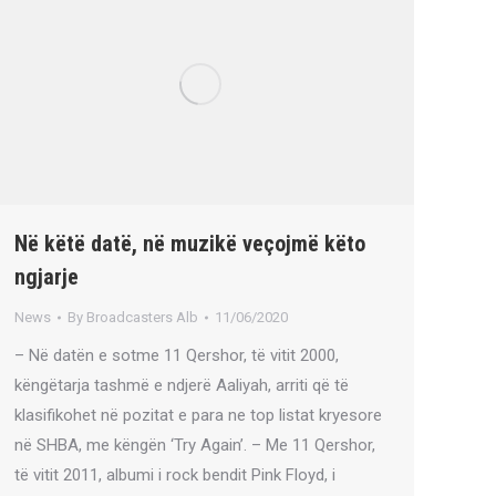
Në këtë datë, në muzikë veçojmë këto
ngjarje
News
By
Broadcasters Alb
11/06/2020
– Në datën e sotme 11 Qershor, të vitit 2000,
këngëtarja tashmë e ndjerë Aaliyah, arriti që të
klasifikohet në pozitat e para ne top listat kryesore
në SHBA, me këngën ‘Try Again’. – Me 11 Qershor,
të vitit 2011, albumi i rock bendit Pink Floyd, i