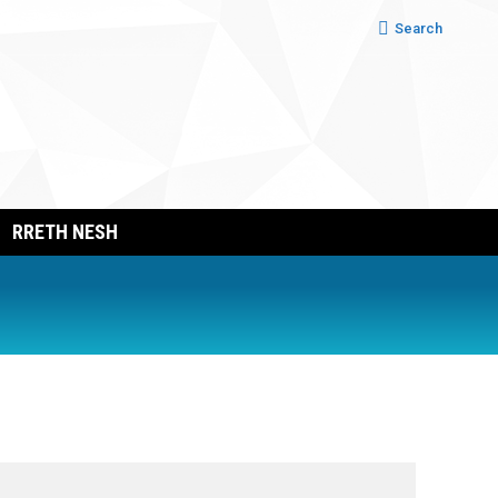
Search:
Search
RRETH NESH