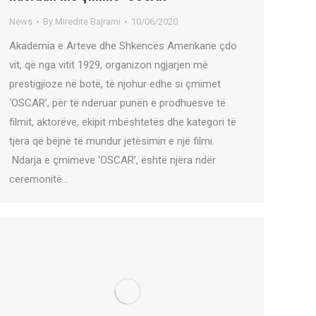
News
By
Miredite Bajrami
10/06/2020
Akademia e Arteve dhe Shkencës Amerikane çdo
vit, që nga vitit 1929, organizon ngjarjen më
prestigjioze në botë, të njohur edhe si çmimet
‘OSCAR’, për të nderuar punën e prodhuesve të
filmit, aktorëve, ekipit mbështetës dhe kategori të
tjera që bëjnë të mundur jetësimin e një filmi.
Ndarja e çmimeve ‘OSCAR’, është njëra ndër
ceremonitë…