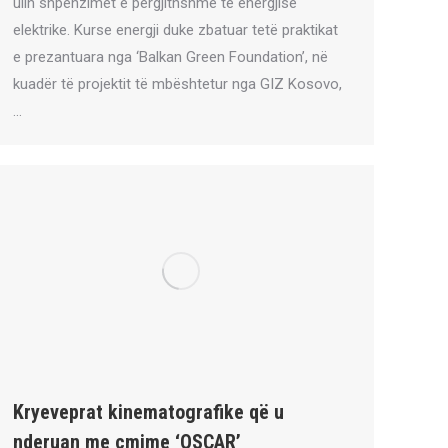
ulin shpenzimet e pergjithshme të energjisë
elektrike. Kurse energji duke zbatuar tetë praktikat
e prezantuara nga ‘Balkan Green Foundation’, në
kuadër të projektit të mbështetur nga GIZ Kosovo,
…
Kryeveprat kinematografike që u
nderuan me çmime ‘OSCAR’