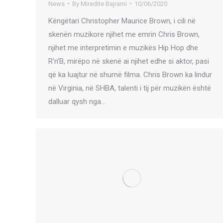
News
By
Miredite Bajrami
10/06/2020
Këngëtari Christopher Maurice Brown, i cili në
skenën muzikore njihet me emrin Chris Brown,
njihet me interpretimin e muzikës Hip Hop dhe
R’n’B, mirëpo në skenë ai njihet edhe si aktor, pasi
që ka luajtur në shumë filma. Chris Brown ka lindur
në Virginia, në SHBA, talenti i tij për muzikën është
dalluar qysh nga…