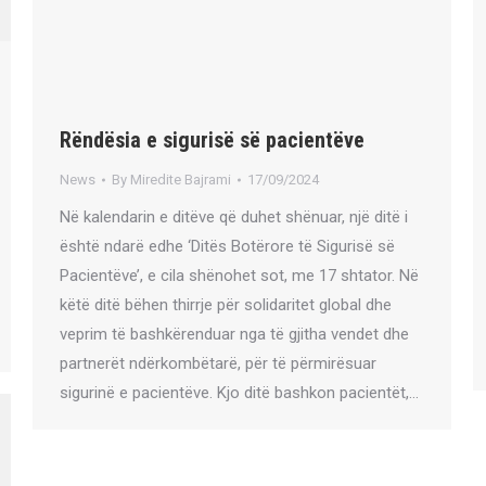
Rëndësia e sigurisë së pacientëve
News
By
Miredite Bajrami
17/09/2024
Në kalendarin e ditëve që duhet shënuar, një ditë i
është ndarë edhe ‘Ditës Botërore të Sigurisë së
Pacientëve’, e cila shënohet sot, me 17 shtator. Në
këtë ditë bëhen thirrje për solidaritet global dhe
veprim të bashkërenduar nga të gjitha vendet dhe
partnerët ndërkombëtarë, për të përmirësuar
sigurinë e pacientëve. Kjo ditë bashkon pacientët,…