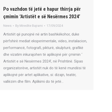
Po vazhdon të jetë e hapur thirrja për
çmimin ‘Artistët e së Nesërmes 2024’
News
By
Miredite Bajrami
17/09/2024
Artistët që punojnë në artin bashkëkohor, duke
përfshirë mediat eksperimentale, video, instalacion,
performancë, fotografi, pikturë, skulpturë, grafikë
dhe vizatim inkurajohen të aplikojnë për çmimin ‘
Artistët e së Nesërmes 2024’, në Prishtinë. Sipas
organizatorëve, artistët nuk do të kenë mundësi të
aplikojnë për artet aplikative, si: dizajn, teatër,
vallëzim dhe film. Aplikimi do të jetë…