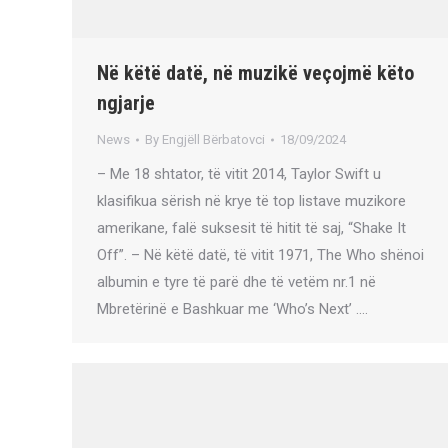
Në këtë datë, në muzikë veçojmë këto
ngjarje
News
By
Engjëll Bërbatovci
18/09/2024
– Me 18 shtator, të vitit 2014, Taylor Swift u
klasifikua sërish në krye të top listave muzikore
amerikane, falë suksesit të hitit të saj, “Shake It
Off”. – Në këtë datë, të vitit 1971, The Who shënoi
albumin e tyre të parë dhe të vetëm nr.1 në
Mbretërinë e Bashkuar me ‘Who’s Next’ .…