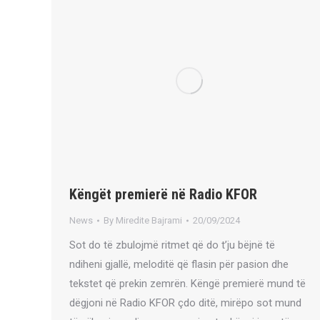
Këngët premierë në Radio KFOR
News
By
Miredite Bajrami
20/09/2024
Sot do të zbulojmë ritmet që do t’ju bëjnë të
ndiheni gjallë, meloditë që flasin për pasion dhe
tekstet që prekin zemrën. Këngë premierë mund të
dëgjoni në Radio KFOR çdo ditë, mirëpo sot mund