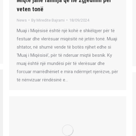
veten tonë
News
By
Miredite Bajrami
18/09/2024
Muaji i Miqësisë është një kohë e shkëlqyer për të
festuar dhe vlerësuar miqësitë në jetën tonë. Muaji
shtator, në shumë vende të botës njihet edhe si
‘Muaj i Miqësisë’, për të nderuar miqtë besnik. Ky
muaj është një mundësi për të vlerësuar dhe
forcuar marrëdhëniet e mira ndërmjet njerëzve, për
të nënvizuar rëndësinë e…