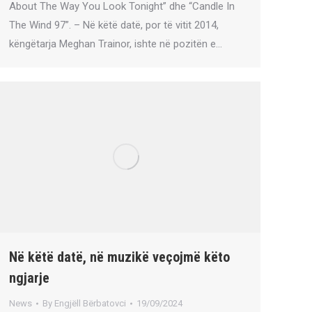
About The Way You Look Tonight” dhe “Candle In
The Wind 97”. – Në këtë datë, por të vitit 2014,
këngëtarja Meghan Trainor, ishte në pozitën e…
Në këtë datë, në muzikë veçojmë këto
ngjarje
News
By
Engjëll Bërbatovci
19/09/2024