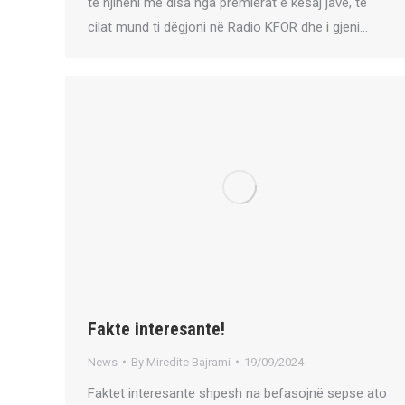
të njiheni me disa nga premierat e kësaj jave, të
cilat mund ti dëgjoni në Radio KFOR dhe i gjeni…
Fakte interesante!
News
By
Miredite Bajrami
19/09/2024
Faktet interesante shpesh na befasojnë sepse ato