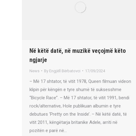
Në këtë datë, në muzikë veçojmë këto
ngjarje
News
By
Engjëll Bërbatovci
17/09/2024
– Më 17 shtator, të vitit 1978, Queen filmuan videon
klipin për këngën e tyre shumë të suksesshme
“Bicycle Race”. – Më 17 shtator, të vitit 1991, bendi
rock/alternative, Hole publikuan albumin e tyre
debutues ‘Pretty on the Inside’. – Në këtë datë, të
vitit 2011, këngëtarja britanike Adele, arriti në
pozitën e parë në…