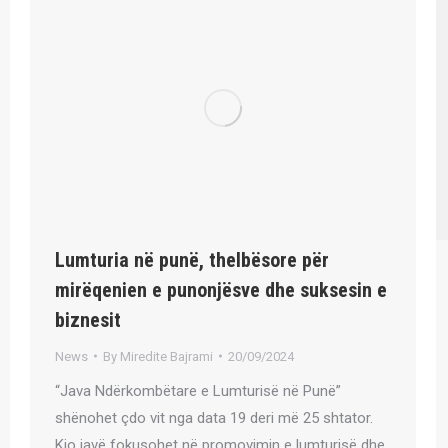
Lumturia në punë, thelbësore për
mirëqenien e punonjësve dhe suksesin e
biznesit
News
By
Miredite Bajrami
20/09/2024
“Java Ndërkombëtare e Lumturisë në Punë”
shënohet çdo vit nga data 19 deri më 25 shtator.
Kjo javë fokusohet në promovimin e lumturisë dhe