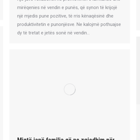
mirëqenies në vendin e punës, që synon të krijojë
një mjedis pune pozitive, të rris kënaqësinë dhe
produktivitetin e punonjësve. Ne kalojmë pothuajse
dy të tretat e jetës sonë në vendin…
Miqtë janë familja që ne zgjedhim për