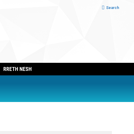
Search:
Search
RRETH NESH