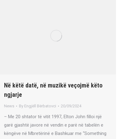
Në këtë datë, në muzikë veçojmë këto
ngjarje
News
By
Engjëll Bërbatovci
20/09/2024
– Me 20 shtator të vitit 1997, Elton John filloi një
garë gjashtë javore në vendin e parë në tabelën e
këngëve në Mbretërinë e Bashkuar me “Something