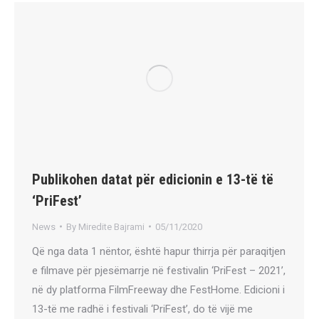
Publikohen datat për edicionin e 13-të të
‘PriFest’
News
By
Miredite Bajrami
05/11/2020
Që nga data 1 nëntor, është hapur thirrja për paraqitjen
e filmave për pjesëmarrje në festivalin ‘PriFest – 2021’,
në dy platforma FilmFreeway dhe FestHome. Edicioni i
13-të me radhë i festivali ‘PriFest’, do të vijë me