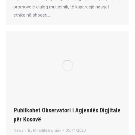
promovojë dialog multietnik, të kapërcejë ndarjet
etnike në shoqëri…
Publikohet Observatori i Agjendës Digjitale
për Kosovë
News
By
Miredite Bajrami
05/11/2020