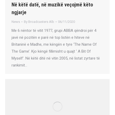
Në këtë datë, në muzikë veçojmë këto
ngjarje
News
By
Broadcasters Alb
06/11/2020
Me 6 nëntor të vitit 1977, grupi ABBA qëndroi për 4
javë në pozitën e parë në top listën e hiteve në
Britaninë e Madhe, me këngën e tyre ‘The Name Of
The Game’. Kjo këngë fillimisht u quajt ‘ A Bit Of
Myself’. Në këtë ditë në vitin 2005, në listat zyrtare të
rankimit…