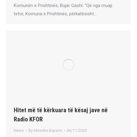
Komunën e Prishtinës, Bujar Gashi: “Që nga muaji
tetor, Komuna e Prishtinës, përkatësisht…
Hitet më të kërkuara të kësaj jave në
Radio KFOR
News
By
Miredite Bajrami
06/11/2020