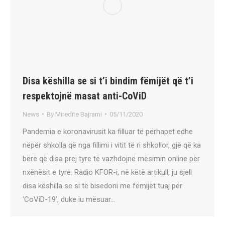
Disa këshilla se si t’i bindim fëmijët që t’i
respektojnë masat anti-CoViD
News
By
Miredite Bajrami
05/11/2020
Pandemia e koronavirusit ka filluar të përhapet edhe
nëpër shkolla që nga fillimi i vitit të ri shkollor, gjë që ka
bërë që disa prej tyre të vazhdojnë mësimin online për
nxënësit e tyre. Radio KFOR-i, në këtë artikull, ju sjell
disa këshilla se si të bisedoni me fëmijët tuaj për
‘CoViD-19’, duke iu mësuar…