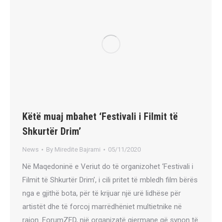
Këtë muaj mbahet ‘Festivali i Filmit të
Shkurtër Drim’
News
By
Miredite Bajrami
05/11/2020
Në Maqedoninë e Veriut do të organizohet ‘Festivali i
Filmit të Shkurtër Drim’, i cili pritet të mbledh film bërës
nga e gjithë bota, për të krijuar një urë lidhëse për
artistët dhe të forcoj marrëdhëniet multietnike në
rajon. ForumZFD, një organizatë gjermane që synon të