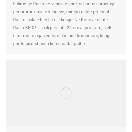
E dimë që Radio zë vendin e parë, si burimi numër një
për promovimin e këngëve, mirëpo është pikërisht
Radio e cila e bën hit një këngë. Në Kosovë është
Radio KFOR-i , i cili përgjatë 24 orëve program, sjell
hitet me të reja vendore dhe ndërkombëtare, këngë
për të cilat shpesh kemi nostalgji dhe…