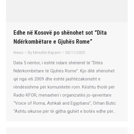
Edhe në Kosovë po shënohet sot “Dita
Ndërkombëtare e Gjuhës Rome”
News
By
Miredite Bajrami
05/11/2020
Data 5 nëntor, i është ndarë shënimit të “Ditës
Ndërkombëtare të Gjuhës Rome”. Kjo ditë shënohet
që nga viti 2009 dhe është jashtëzakonisht e
rëndësishme për komunitetin rom. Kështu thotë për
Radio KFOR, menaxheri i organizatës jo-qeveritare
“Voice of Roma, Ashkali and Egyptians”, Orhan Butic:
“Ashtu sikurse për të gjitha gjuhët e botës edhe për…