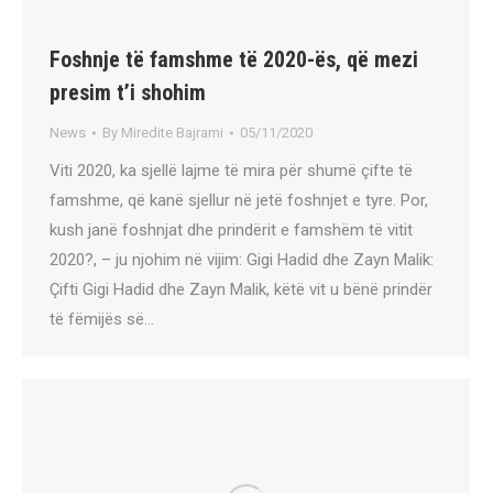
Foshnje të famshme të 2020-ës, që mezi
presim t’i shohim
News
By
Miredite Bajrami
05/11/2020
Viti 2020, ka sjellë lajme të mira për shumë çifte të
famshme, që kanë sjellur në jetë foshnjet e tyre. Por,
kush janë foshnjat dhe prindërit e famshëm të vitit
2020?, – ju njohim në vijim: Gigi Hadid dhe Zayn Malik:
Çifti Gigi Hadid dhe Zayn Malik, këtë vit u bënë prindër
të fëmijës së…