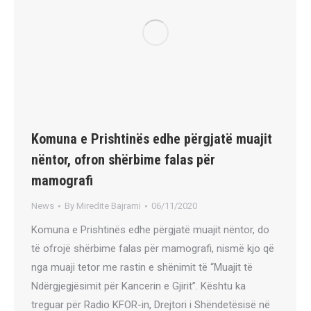
Komuna e Prishtinës edhe përgjatë muajit
nëntor, ofron shërbime falas për
mamografi
News
By
Miredite Bajrami
06/11/2020
Komuna e Prishtinës edhe përgjatë muajit nëntor, do
të ofrojë shërbime falas për mamografi, nismë kjo që
nga muaji tetor me rastin e shënimit të “Muajit të
Ndërgjegjësimit për Kancerin e Gjirit”. Kështu ka
treguar për Radio KFOR-in, Drejtori i Shëndetësisë në