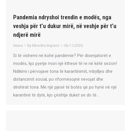
Pandemia ndryshoi trendin e modës, nga
veshja për t’u dukur mirë, në veshje për t’u
ndjerë mirë
News
By
Miredite Bajrami
06/11/2020
Si të vishemi në kohë pandemie? Për disenjatorët e
modës, kjo pyetje mori një kthesë të re në këtë sezon!
Ndikimi i përvojave tona të karantinimit, mbylljes dhe
distancimit social, po riformësojnë nevojat dhe
dëshirat tona. Me një pjesë të botës që po hynë në një
karantinë të dytë, kjo çështje duket se do të…