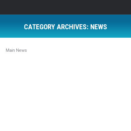
CATEGORY ARCHIVES:
NEWS
Main News
Miku im më i mirë, arushi
News
By
Broadcasters Alb
10/09/2018
Stafi i Pyllit të Arinjve Prishtina, ka menduar për disa
aktivitete shumë të lezetshme për fëmijët, të cilat
kanë filluar të realizohen dje, (9 shtator) dhe do të
vazhdojnë edhe sot me nxënës të shkollave fillore të
Kosovës. Padyshim që secili fëmijë ka nje mik (arush)