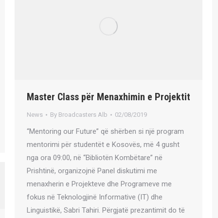
Master Class për Menaxhimin e Projektit
News
By
Broadcasters Alb
02/08/2019
“Mentoring our Future” që shërben si një program
mentorimi për studentët e Kosovës, më 4 gusht
nga ora 09:00, në “Bibliotën Kombëtare” në
Prishtinë, organizojnë Panel diskutimi me
menaxherin e Projekteve dhe Programeve me
fokus në Teknologjinë Informative (IT) dhe
Linguistikë, Sabri Tahiri. Përgjatë prezantimit do të