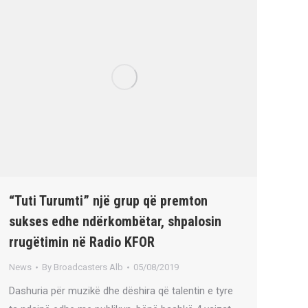
“Tuti Turumti” një grup që premton
sukses edhe ndërkombëtar, shpalosin
rrugëtimin në Radio KFOR
News
By
Broadcasters Alb
05/08/2019
Dashuria për muzikë dhe dëshira që talentin e tyre