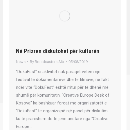
Në Prizren diskutohet për kulturën
News
By
Broadcasters Alb
05/08/2019
“DokuFest” si aktivitet nuk paraqet vetëm një
festival të dokumentarëve dhe të filmave, në fakt
ndër vite “DokuFest” është rritur për të dhënë më
shumë për komunitetin. “Creative Europe Desk of
Kosova” ka bashkuar forcat me organizatorët e
“DokuFest” të organizojnë një panel për diskutim,
ku të pranishëm do të jenë anëtarë nga “Creative
Europe…