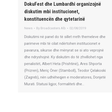
DokuFest dhe Lumbardhi organizojnë
diskutim mbi institucionet,
konstituencën dhe qytetarinë
News
By
Broadcasters Alb
02/08/2019
Diskutimi në panel do të sillet rreth themeleve dhe
parimeve mbi të cilat ndërtohen institucionet e
pavarura, sikurse dhe mënyrat se si ato veprojnë
dhe ndryshojnë. Ky diskutim do të zhvillohet nga
penalistët, Albert Heta (Prishtinë), Ares Shporta
(Prizren), Meriç Öner (Stamboll), Teodor Çelakoski
(Zagreb), nën udhëheqjen e moderatores, Donjetë
Murati. Statusi ligjor, formaliteti dhe…