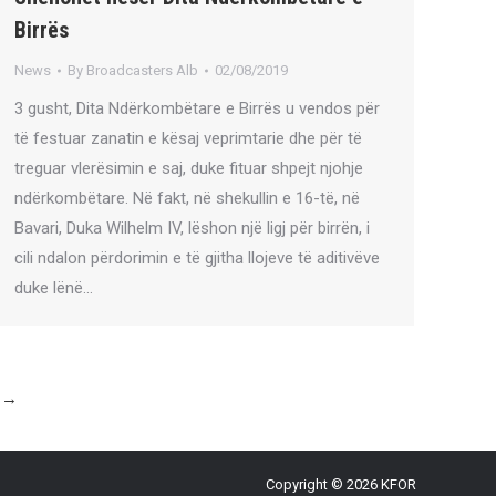
Birrës
News
By
Broadcasters Alb
02/08/2019
3 gusht, Dita Ndërkombëtare e Birrës u vendos për
të festuar zanatin e kësaj veprimtarie dhe për të
treguar vlerësimin e saj, duke fituar shpejt njohje
ndërkombëtare. Në fakt, në shekullin e 16-të, në
Bavari, Duka Wilhelm IV, lëshon një ligj për birrën, i
cili ndalon përdorimin e të gjitha llojeve të aditivëve
duke lënë…
→
Copyright © 2026 KFOR