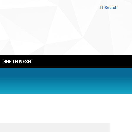
Search:
Search
RRETH NESH