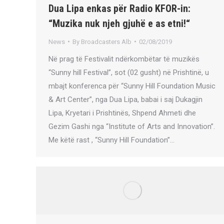
Dua Lipa enkas për Radio KFOR-in:
“Muzika nuk njeh gjuhë e as etni!“
News
By
Broadcasters Alb
02/08/2019
Në prag të Festivalit ndërkombëtar të muzikës
“Sunny hill Festival”, sot (02 gusht) në Prishtinë, u
mbajt konferenca për “Sunny Hill Foundation Music
& Art Center”, nga Dua Lipa, babai i saj Dukagjin
Lipa, Kryetari i Prishtinës, Shpend Ahmeti dhe
Gezim Gashi nga “Institute of Arts and Innovation”.
Me këtë rast , “Sunny Hill Foundation”…