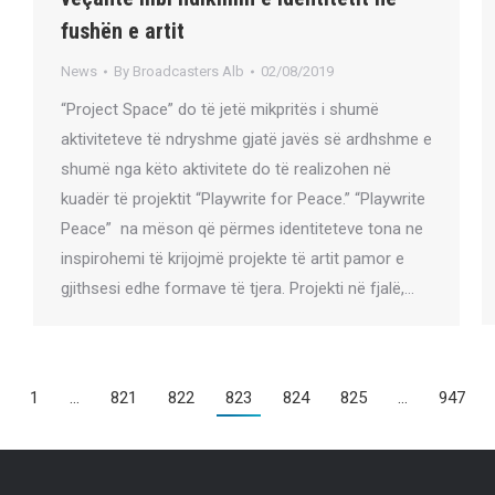
fushën e artit
News
By
Broadcasters Alb
02/08/2019
“Project Space” do të jetë mikpritës i shumë
aktiviteteve të ndryshme gjatë javës së ardhshme e
shumë nga këto aktivitete do të realizohen në
kuadër të projektit “Playwrite for Peace.” “Playwrite
Peace” na mëson që përmes identiteteve tona ne
inspirohemi të krijojmë projekte të artit pamor e
gjithsesi edhe formave të tjera. Projekti në fjalë,…
1
…
821
822
823
824
825
…
947