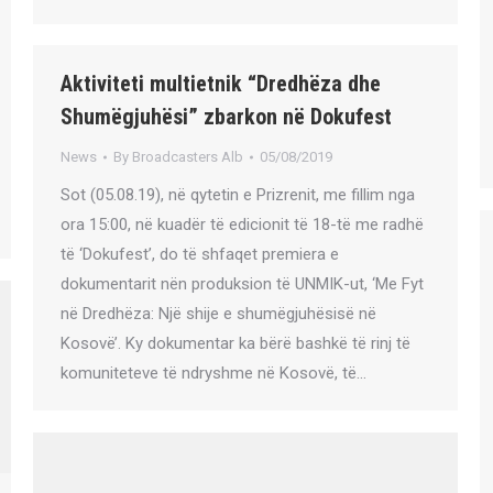
Aktiviteti multietnik “Dredhëza dhe
Shumëgjuhësi” zbarkon në Dokufest
News
By
Broadcasters Alb
05/08/2019
Sot (05.08.19), në qytetin e Prizrenit, me fillim nga
ora 15:00, në kuadër të edicionit të 18-të me radhë
të ‘Dokufest’, do të shfaqet premiera e
dokumentarit nën produksion të UNMIK-ut, ‘Me Fyt
në Dredhëza: Një shije e shumëgjuhësisë në
Kosovë’. Ky dokumentar ka bërë bashkë të rinj të
komuniteteve të ndryshme në Kosovë, të…