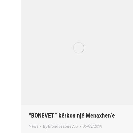
“BONEVET” kërkon një Menaxher/e
News
By
Broadcasters Alb
06/08/2019