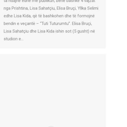
ta ndajnë edhe me publikun, bënë bashkë 4 vajzat
nga Prishtina, Lisa Sahatçiu, Elisa Bruçi, Yllka Selimi
edhe Lisa Kida, që të bashkohen dhe të formojnë
bendin e veçantë – “Tuti Tuturumtu”. Elisa Bruçi,
Lisa Sahatçiu dhe Lisa Kida ishin sot (5 gusht) në
studion e…