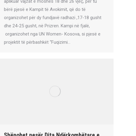
aplikuar vajzat e moshës 18 dhe 26 vjeç, për tu
bërë pjesë e Kampit të Avokimit, që do të
organizohet për dy fundjavë radhazi ,17-18 gusht
dhe 24-25 gusht, në Prizren. Kampi në fjalë,
organizohet nga UN Women- Kosova, si pjesë e
projektit të përbashkët “Fuqizimi…
Shënohet nesër Dita Ndërkombëtare e