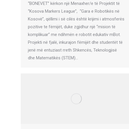
“BONEVET” kërkon një Menaxher/e të Projektit të
“Kosova Markers League”, “Gara e Robotikës në
Kosovë”, qëllimi i së cilës është krijimi i atmosferës
pozitive te fëmijët, duke zgjidhur një “mision të
komplikuar” me ndihmën e robotit edukativ mBot.
Projekti në fjalë, inkurajon fëmijët dhe studentët të
jenë më entuziast rreth Shkencës, Teknologjisë
dhe Matematikës (STEM)…