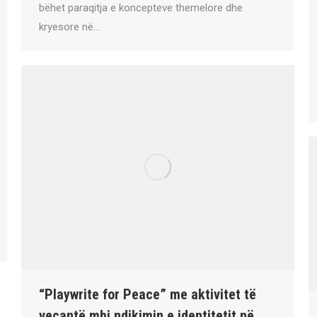
bëhet paraqitja e koncepteve themelore dhe
kryesore në…
“Playwrite for Peace” me aktivitet të
veçantë mbi ndikimin e identitetit në