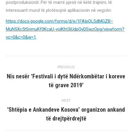
postproduksionit. Për të marrë pjesë në këtë trajnim, të
interesuarit mund të plotësojnë aplikacionin në vegzën:
https://docs.google.com/forms/d/e/1FAIpQLSdMGZB–
MuN5Xc5tSrimuKf0KcaU-volKht3iUdpQyDSwzOpg/viewform?
vc=0&c=0&w=1
.
Post
PREVIOUS
navigation
Nis nesër ‘Festivali i dytë Ndërkombëtar i koreve
Previous
të grave 2019’
post:
NEXT
‘Shtëpia e Ankandeve Kosova’ organizon ankand
Next
të drejtpërdrejtë
post: