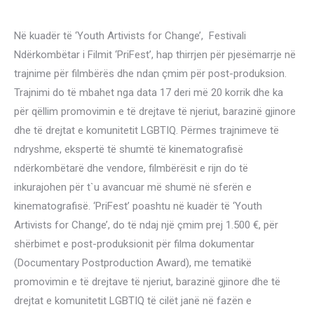
Në kuadër të ‘Youth Artivists for Change’, Festivali
Ndërkombëtar i Filmit ‘PriFest’, hap thirrjen për pjesëmarrje në
trajnime për filmbërës dhe ndan çmim për post-produksion.
Trajnimi do të mbahet nga data 17 deri më 20 korrik dhe ka
për qëllim promovimin e të drejtave të njeriut, barazinë gjinore
dhe të drejtat e komunitetit LGBTIQ. Përmes trajnimeve të
ndryshme, ekspertë të shumtë të kinematografisë
ndërkombëtarë dhe vendore, filmbërësit e rijn do të
inkurajohen për t`u avancuar më shumë në sferën e
kinematografisë. ‘PriFest’ poashtu në kuadër të ‘Youth
Artivists for Change’, do të ndaj një çmim prej 1.500 €, për
shërbimet e post-produksionit për filma dokumentar
(Documentary Postproduction Award), me tematikë
promovimin e të drejtave të njeriut, barazinë gjinore dhe të
drejtat e komunitetit LGBTIQ të cilët janë në fazën e