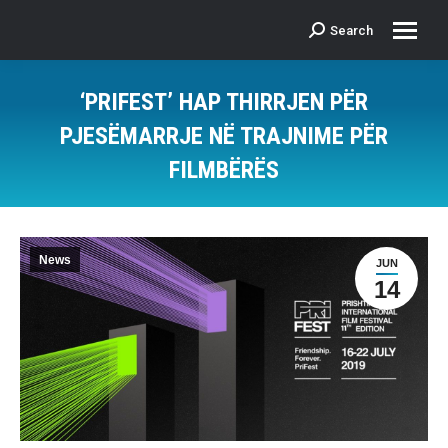
Search
Search:
‘PRIFEST’ HAP THIRRJEN PËR
PJESËMARRJE NË TRAJNIME PËR
FILMBËRËS
News
JUN
14