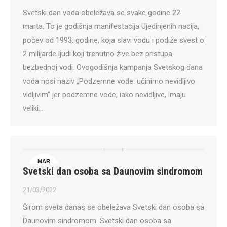
Svetski dan voda obeležava se svake godine 22.
marta. To je godišnja manifestacija Ujedinjenih nacija,
počev od 1993. godine, koja slavi vodu i podiže svest o
2 milijarde ljudi koji trenutno žive bez pristupa
bezbednoj vodi. Ovogodišnja kampanja Svetskog dana
voda nosi naziv „Podzemne vode: učinimo nevidljivo
vidljivim” jer podzemne vode, iako nevidljive, imaju
veliki…
MAR
Svetski dan osoba sa Daunovim sindromom
21
21/03/2022
Širom sveta danas se obeležava Svetski dan osoba sa
Daunovim sindromom. Svetski dan osoba sa