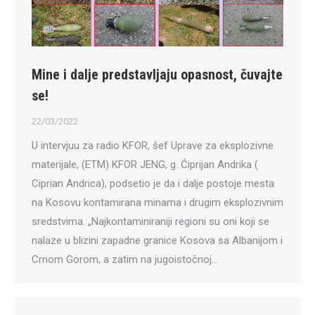
Mine i dalje predstavljaju opasnost, čuvajte
se!
22/03/2022
U intervjuu za radio KFOR, šef Uprave za eksplozivne
materijale, (ETM) KFOR JENG, g. Ćiprijan Andrika (
Ciprian Andrica), podsetio je da i dalje postoje mesta
na Kosovu kontamirana minama i drugim eksplozivnim
sredstvima. „Najkontaminiraniji regioni su oni koji se
nalaze u blizini zapadne granice Kosova sa Albanijom i
Crnom Gorom, a zatim na jugoistočnoj…