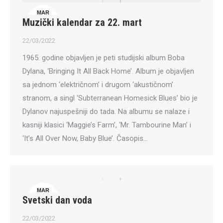
MAR
Muzički kalendar za 22. mart
22
22/03/2022
1965. godine objavljen je peti studijski album Boba
Dylana, ‘Bringing It All Back Home’. Album je objavljen
sa jednom ‘električnom’ i drugom ‘akustičnom’
stranom, a singl ‘Subterranean Homesick Blues’ bio je
Dylanov najuspešniji do tada. Na albumu se nalaze i
kasniji klasici ‘Maggie’s Farm’, ‘Mr. Tambourine Man’ i
‘It’s All Over Now, Baby Blue’. Časopis…
MAR
Svetski dan voda
22
22/03/2022