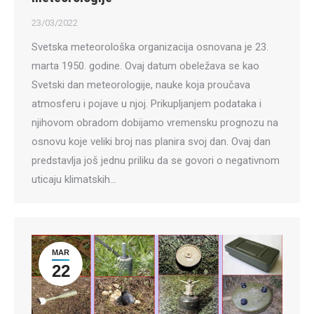
23/03/2022
Svetska meteorološka organizacija osnovana je 23.
marta 1950. godine. Ovaj datum obeležava se kao
Svetski dan meteorologije, nauke koja proučava
atmosferu i pojave u njoj. Prikupljanjem podataka i
njihovom obradom dobijamo vremensku prognozu na
osnovu koje veliki broj nas planira svoj dan. Ovaj dan
predstavlja još jednu priliku da se govori o negativnom
uticaju klimatskih…
MAR
22