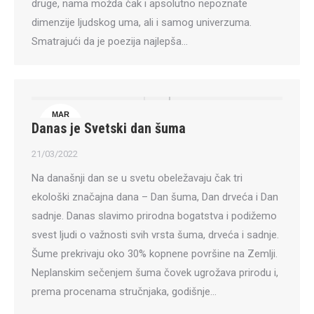
druge, nama možda čak i apsolutno nepoznate
dimenzije ljudskog uma, ali i samog univerzuma.
Smatrajući da je poezija najlepša…
MAR
Danas je Svetski dan šuma
21
21/03/2022
Na današnji dan se u svetu obeležavaju čak tri
ekološki značajna dana – Dan šuma, Dan drveća i Dan
sadnje. Danas slavimo prirodna bogatstva i podižemo
svest ljudi o važnosti svih vrsta šuma, drveća i sadnje.
Šume prekrivaju oko 30% kopnene površine na Zemlji.
Neplanskim sečenjem šuma čovek ugrožava prirodu i,
prema procenama stručnjaka, godišnje…