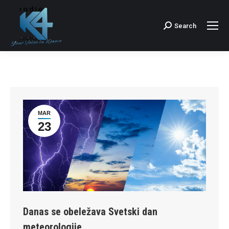
Search
Search:
MAR
23
Danas se obeležava Svetski dan
meteorologije