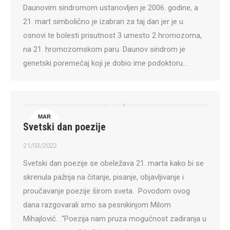
Daunovim sindromom ustanovljen je 2006. godine, a
21. mart simbolično je izabran za taj dan jer je u
osnovi te bolesti prisutnost 3 umesto 2 hromozoma,
na 21. hromozomskom paru. Daunov sindrom je
genetski poremećaj koji je dobio ime podoktoru…
MAR
Svetski dan poezije
21
21/03/2022
Svetski dan poezije se obeležava 21. marta kako bi se
skrenula pažnja na čitanje, pisanje, objavljivanje i
proučavanje poezije širom sveta. Povodom ovog
dana razgovarali smo sa pesnikinjom Milom
Mihajlović. “Poezija nam pruza mogućnost zadiranja u