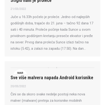
Stiglo nam je proleće
21
21/03/2022
Juče u 16.33h počelo je proleće. Jedno od najlepših
godišnjih doba, trajaće do 21. juna – tačno 92 dana 17
sati i 40 minuta. Proleće počinje kada Sunce u svom
prividnom godišnjem kretanju preseče ekvator i pređe
na sever. Prvog dana proleća Sunce izlazi tačno na
istoku (5.42), a zalazi na zapadu (17.50). Na dan…
MAR
Sve više malvera napada Android korisnike
20
20/03/2022
Čini se da skoro svake nedelje postoji neka nova
malver (malware) pretnja za korisnike mobilnih