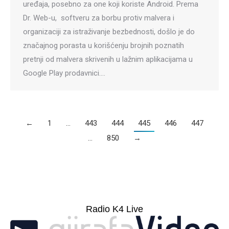
uređaja, posebno za one koji koriste Android. Prema
Dr. Web-u, softveru za borbu protiv malvera i
organizaciji za istraživanje bezbednosti, došlo je do
značajnog porasta u korišćenju brojnih poznatih
pretnji od malvera skrivenih u lažnim aplikacijama u
Google Play prodavnici.…
←
1
…
443
444
445
446
447
…
850
→
Radio K4 Live