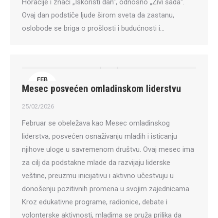
Horacije i znači „Iskoristi dan“, odnosno „Živi sada“.
Ovaj dan podstiče ljude širom sveta da zastanu,
oslobode se briga o prošlosti i budućnosti i…
FEB
Mesec posvećen omladinskom liderstvu
25
25/02/2026
Februar se obeležava kao Mesec omladinskog
liderstva, posvećen osnaživanju mladih i isticanju
njihove uloge u savremenom društvu. Ovaj mesec ima
za cilj da podstakne mlade da razvijaju liderske
veštine, preuzmu inicijativu i aktivno učestvuju u
donošenju pozitivnih promena u svojim zajednicama.
Kroz edukativne programe, radionice, debate i
volonterske aktivnosti, mladima se pruža prilika da