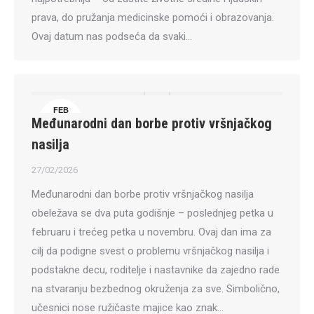
prava, do pružanja medicinske pomoći i obrazovanja.
Ovaj datum nas podseća da svaki…
FEB
Međunarodni dan borbe protiv vršnjačkog
27
nasilja
27/02/2026
Međunarodni dan borbe protiv vršnjačkog nasilja
obeležava se dva puta godišnje – poslednjeg petka u
februaru i trećeg petka u novembru. Ovaj dan ima za
cilj da podigne svest o problemu vršnjačkog nasilja i
podstakne decu, roditelje i nastavnike da zajedno rade
na stvaranju bezbednog okruženja za sve. Simbolično,
učesnici nose ružičaste majice kao znak…