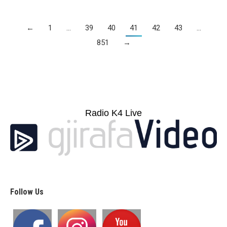
←
1
…
39
40
41
42
43
…
851
→
Radio K4 Live
Follow Us