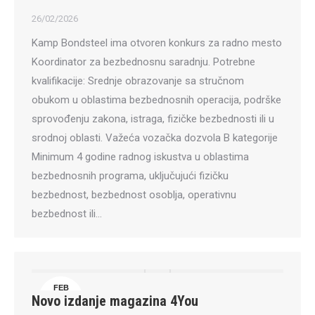
26/02/2026
Kamp Bondsteel ima otvoren konkurs za radno mesto
Koordinator za bezbednosnu saradnju. Potrebne
kvalifikacije: Srednje obrazovanje sa stručnom
obukom u oblastima bezbednosnih operacija, podrške
sprovođenju zakona, istraga, fizičke bezbednosti ili u
srodnoj oblasti. Važeća vozačka dozvola B kategorije
Minimum 4 godine radnog iskustva u oblastima
bezbednosnih programa, uključujući fizičku
bezbednost, bezbednost osoblja, operativnu
bezbednost ili…
FEB
Novo izdanje magazina 4You
26