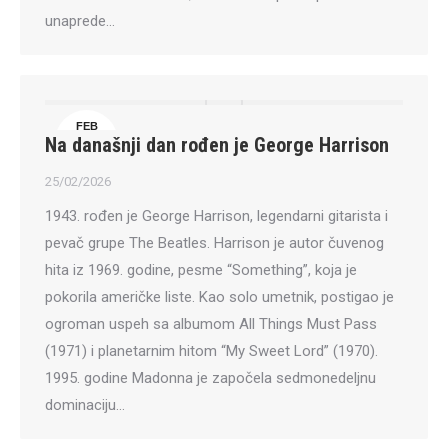
unaprede…
FEB
Na današnji dan rođen je George Harrison
25
25/02/2026
1943. rođen je George Harrison, legendarni gitarista i
pevač grupe The Beatles. Harrison je autor čuvenog
hita iz 1969. godine, pesme “Something”, koja je
pokorila američke liste. Kao solo umetnik, postigao je
ogroman uspeh sa albumom All Things Must Pass
(1971) i planetarnim hitom “My Sweet Lord” (1970).
1995. godine Madonna je započela sedmonedeljnu
dominaciju…