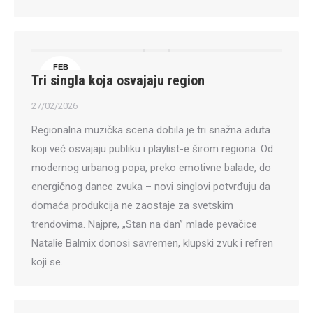
FEB
Tri singla koja osvajaju region
27
27/02/2026
Regionalna muzička scena dobila je tri snažna aduta
koji već osvajaju publiku i playlist-e širom regiona. Od
modernog urbanog popa, preko emotivne balade, do
energičnog dance zvuka – novi singlovi potvrđuju da
domaća produkcija ne zaostaje za svetskim
trendovima. Najpre, „Stan na dan” mlade pevačice
Natalie Balmix donosi savremen, klupski zvuk i refren
koji se…