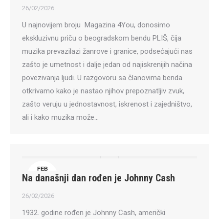
26/02/2026
U najnovijem broju Magazina 4You, donosimo
ekskluzivnu priču o beogradskom bendu PLIŠ, čija
muzika prevazilazi žanrove i granice, podsećajući nas
zašto je umetnost i dalje jedan od najiskrenijih načina
povezivanja ljudi. U razgovoru sa članovima benda
otkrivamo kako je nastao njihov prepoznatljiv zvuk,
zašto veruju u jednostavnost, iskrenost i zajedništvo,
ali i kako muzika može…
FEB
Na današnji dan rođen je Johnny Cash
26
26/02/2026
1932. godine rođen je Johnny Cash, američki