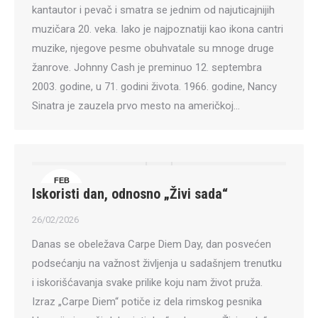
kantautor i pevač i smatra se jednim od najuticajnijih
muzičara 20. veka. Iako je najpoznatiji kao ikona cantri
muzike, njegove pesme obuhvatale su mnoge druge
žanrove. Johnny Cash je preminuo 12. septembra
2003. godine, u 71. godini života. 1966. godine, Nancy
Sinatra je zauzela prvo mesto na američkoj…
FEB
Iskoristi dan, odnosno „Živi sada“
26
26/02/2026
Danas se obeležava Carpe Diem Day, dan posvećen
podsećanju na važnost življenja u sadašnjem trenutku
i iskorišćavanja svake prilike koju nam život pruža.
Izraz „Carpe Diem“ potiče iz dela rimskog pesnika