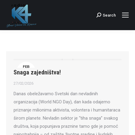
Search
Search:
FEB
Snaga zajedništva!
27
27/02/2026
Danas obeležavamo Svetski dan nevladinih
organizacija (World NGO Day), dan kada odajemo
priznanje milionima aktivista, volontera i humanitaraca
širom planete. Nevladin sektor je “tiha snaga” svakog
društva, koja popunjava praznine tamo gde je pomoć
najpotrebnija – od zaštite životne sredine i ljudskih