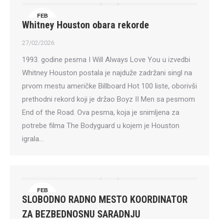
FEB
Whitney Houston obara rekorde
27
27/02/2026
1993. godine pesma I Will Always Love You u izvedbi
Whitney Houston postala je najduže zadržani singl na
prvom mestu američke Billboard Hot 100 liste, oborivši
prethodni rekord koji je držao Boyz II Men sa pesmom
End of the Road. Ova pesma, koja je snimljena za
potrebe filma The Bodyguard u kojem je Houston
igrala…
FEB
SLOBODNO RADNO MESTO KOORDINATOR
26
ZA BEZBEDNOSNU SARADNJU