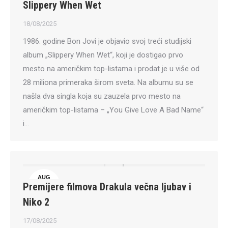
Slippery When Wet
18/08/2025
1986. godine Bon Jovi je objavio svoj treći studijski
album „Slippery When Wet“, koji je dostigao prvo
mesto na američkim top-listama i prodat je u više od
28 miliona primeraka širom sveta. Na albumu su se
našla dva singla koja su zauzela prvo mesto na
američkim top-listama – „You Give Love A Bad Name“
i…
AUG
Premijere filmova Drakula večna ljubav i
17
Niko 2
17/08/2025