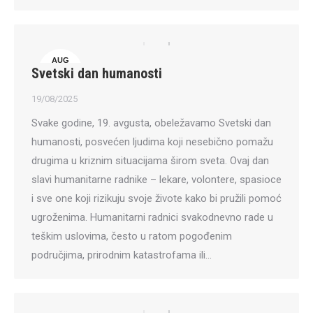
AUG
Svetski dan humanosti
19
19/08/2025
Svake godine, 19. avgusta, obeležavamo Svetski dan
humanosti, posvećen ljudima koji nesebično pomažu
drugima u kriznim situacijama širom sveta. Ovaj dan
slavi humanitarne radnike – lekare, volontere, spasioce
i sve one koji rizikuju svoje živote kako bi pružili pomoć
ugroženima. Humanitarni radnici svakodnevno rade u
teškim uslovima, često u ratom pogođenim
područjima, prirodnim katastrofama ili…