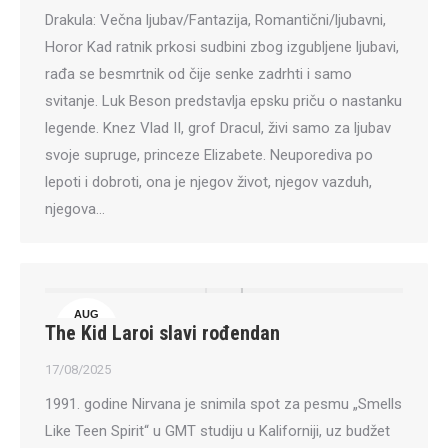
Drakula: Večna ljubav/Fantazija, Romantični/ljubavni,
Horor Kad ratnik prkosi sudbini zbog izgubljene ljubavi,
rađa se besmrtnik od čije senke zadrhti i samo
svitanje. Luk Beson predstavlja epsku priču o nastanku
legende. Knez Vlad II, grof Dracul, živi samo za ljubav
svoje supruge, princeze Elizabete. Neuporediva po
lepoti i dobroti, ona je njegov život, njegov vazduh,
njegova…
AUG
The Kid Laroi slavi rođendan
17
17/08/2025
1991. godine Nirvana je snimila spot za pesmu „Smells
Like Teen Spirit“ u GMT studiju u Kaliforniji, uz budžet