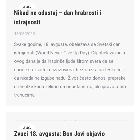
AUG
Nikad ne odustaj – dan hrabrosti i
18
istrajnosti
18/08/2025
Svake godine, 18. avgusta, obeležava se Svetski dan
istrajnosti (World Never Give Up Day). Cilj obeležavanja
ovog dana je da inspiriše ljude širom sveta da se
suoče sa životnim izazovima, bez obzira na teškoće, i
da nikada ne izgube nadu. Život često donosi prepreke
i trenutke kada želimo da odustanemo, ali upravo u tim
trenucima…
AUG
Zvuci 18. avgusta: Bon Jovi objavio
18