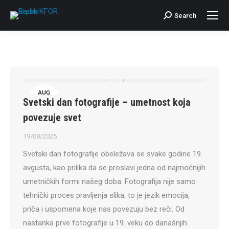
Search
Search:
AUG
Svetski dan fotografije – umetnost koja
19
povezuje svet
19/08/2025
Svetski dan fotografije obeležava se svake godine 19.
avgusta, kao prilika da se proslavi jedna od najmoćnijih
umetničkih formi našeg doba. Fotografija nije samo
tehnički proces pravljenja slika; to je jezik emocija,
priča i uspomena koje nas povezuju bez reči. Od
nastanka prve fotografije u 19. veku do današnjih