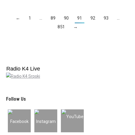
←
1
…
89
90
91
92
93
…
851
→
Radio K4 Live
Follow Us