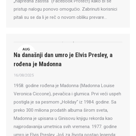
„napredna zaštita“ (Facebook Protect) kako bi se
pristup nalogu ponovo omogućio. Zabrinuti korisnici
pitali su se da li je reč o novom obliku prevare…
AUG
Na današnji dan umro je Elvis Presley, a
16
rođena je Madonna
16/08/2025
1958. godine rođena je Madonna (Madonna Louise
Veronica Ciccone), pevačica i glumica. Prvi veći uspeh
postigla je sa pesmom „Holiday“ iz 1984. godine. Sa
preko 300 miliona prodatih albuma širom sveta,
Madonna je upisana u Ginisovu knjigu rekorda kao
najprodavanija umetnica svih vremena. 1977. godine
umro je Elvis Presley. Još za života postao legenda: