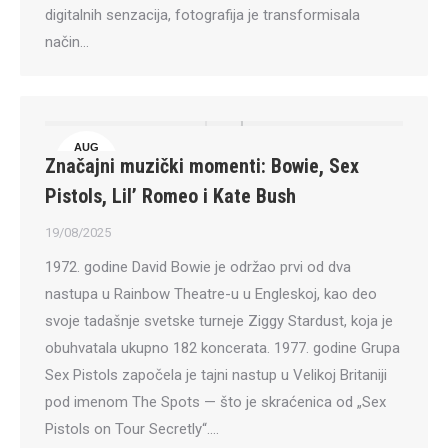
digitalnih senzacija, fotografija je transformisala
način…
AUG
Značajni muzički momenti: Bowie, Sex
19
Pistols, Lil’ Romeo i Kate Bush
19/08/2025
1972. godine David Bowie je održao prvi od dva
nastupa u Rainbow Theatre-u u Engleskoj, kao deo
svoje tadašnje svetske turneje Ziggy Stardust, koja je
obuhvatala ukupno 182 koncerata. 1977. godine Grupa
Sex Pistols započela je tajni nastup u Velikoj Britaniji
pod imenom The Spots — što je skraćenica od „Sex
Pistols on Tour Secretly“.…