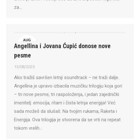
za…
AUG
Angellina i Jovana Ćupić donose nove
15
pesme
15/08/2025
Ako tražiš savršen letnji soundtrack – ne traži dalje.
Angellina je upravo izbacila muzičku trilogiju koja gori
– tri nove pesme, tri raspoloženja, i jedan zajednički
imenitelj: emocija, ritam i čista letnja energija! Već
sada možeš da slušaš: Na tvojim rukama, Raketa i
Energija. Ova trilogija je stvorena da se vrti na repeat
tokom vrelih…