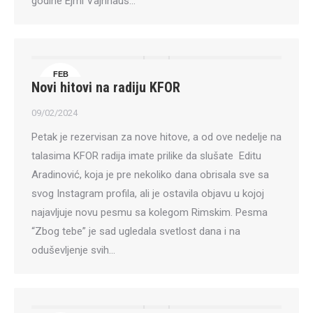
godine Ejmi Vajnhaus…
FEB
Novi hitovi na radiju KFOR
9
09/02/2024
Petak je rezervisan za nove hitove, a od ove nedelje na
talasima KFOR radija imate prilike da slušate Editu
Aradinović, koja je pre nekoliko dana obrisala sve sa
svog Instagram profila, ali je ostavila objavu u kojoj
najavljuje novu pesmu sa kolegom Rimskim. Pesma
“Zbog tebe” je sad ugledala svetlost dana i na
oduševljenje svih…