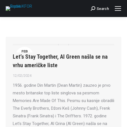
Search
Search:
FEB
Let’s Stay Together, Al Green našla se na
12
vrhu američke liste
12/02/2024
1956. godine Din Martin (Dean Martin) zauzeo je prvo
mesto britanske top liste singlova sa pesmom
Memories Are Made Of This. Pesmu su kasnije obradili
The Everly Brothers, Džoni Keš (Johnny Cash), Frenk
Sinatra (Frank Sinatra) i The Driffters. 1972. godine
Let’s Stay Together, Al Grina (Al Green) našla se na