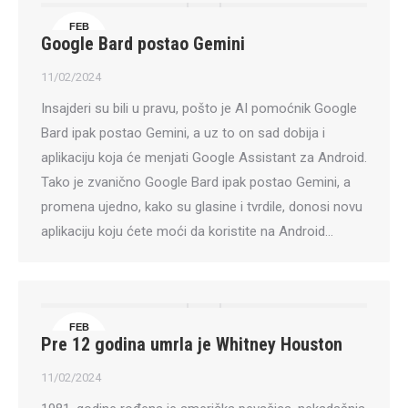
FEB
Google Bard postao Gemini
11
11/02/2024
Insajderi su bili u pravu, pošto je AI pomoćnik Google
Bard ipak postao Gemini, a uz to on sad dobija i
aplikaciju koja će menjati Google Assistant za Android.
Tako je zvanično Google Bard ipak postao Gemini, a
promena ujedno, kako su glasine i tvrdile, donosi novu
aplikaciju koju ćete moći da koristite na Android…
FEB
Pre 12 godina umrla je Whitney Houston
11
11/02/2024