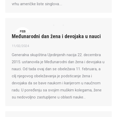
vrhu američke liste singlova.…
FEB
Međunarodni dan žena i devojaka u nauci
11
11/02/2024
Generalna skupština Ujedinjenih nacija 22. decembra
2015. ustanovila je Međunarodni dan žena i devojaka u
nauci. Od tada ovaj dan se obeležava 11. februara, a
cilj njegovog obeležavanja je podsticanje žena i
devojaka da se bave naukom i karijerom u naučnom
radu. U poređenju sa svojim muškim kolegama, žene
su nedovoljno zastupljene u oblasti nauke…