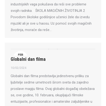
industrijskih vaga pokušava da reši sve probleme
svojih radnika. ŠKOLA MAGIČNIH ŽIVOTINJA 2
Povodom školske godišnjice učenici žele da izvedu
mjuzikl ali je sve u haosu. Uz pomoć svojih magičnih
životinja, moraće da reše…
FEB
Globalni dan filma
10
10/02/2024
Globalni dan filma predstavlja jedinstvenu priliku za
ljubitelje sedme umetnosti širom sveta da zajedno
proslave magiju filma. Ovaj globalni događaj obeležava
se, ove godine, 10. februara, okupljajući filmske
entuzijaste, profesionalce i amaterske zaljubljenike u