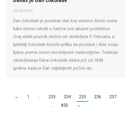
Danas je Dan čokolade
9
09/02/2024
Dan čokolade je poseban dan koji slavimo širom sveta
kako bismo uživali u čarima ove ukusne poslastice.
Ovaj slatki praznik obično se obeležava 9. februara, a
ljubitelji čokolade koriste priliku da proslave i dele svoju
ljubav prema ovom neodoljivom zadovoljstvu. Tradicija
obeležavanja Dana čokolade datira još od 1840.
godine, kada je Dan zaljubljenih počeo da…
←
1
…
233
234
235
236
237
…
850
→