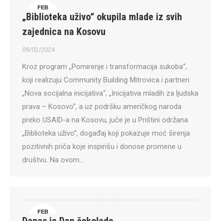
FEB
„Biblioteka uživo“ okupila mlade iz svih
9
zajednica na Kosovu
09/02/2024
Kroz program „Pomirenje i transformacija sukoba“,
koji realizuju Community Building Mitrovica i partneri
„Nova socijalna inicijativa“, „Inicijativa mladih za ljudska
prava – Kosovo“, a uz podršku američkog naroda
preko USAID-a na Kosovu, juče je u Prištini održana
„Biblioteka uživo“, događaj koji pokazuje moć širenja
pozitivnih priča koje inspirišu i donose promene u
društvu. Na ovom…
FEB