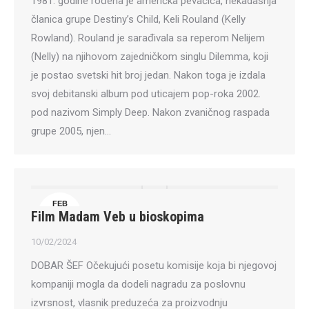
1981. godine rođena je američka pevačica, nekadašnja
članica grupe Destiny’s Child, Keli Rouland (Kelly
Rowland). Rouland je sarađivala sa reperom Nelijem
(Nelly) na njihovom zajedničkom singlu Dilemma, koji
je postao svetski hit broj jedan. Nakon toga je izdala
svoj debitanski album pod uticajem pop-roka 2002.
pod nazivom Simply Deep. Nakon zvaničnog raspada
grupe 2005, njen…
FEB
Film Madam Veb u bioskopima
10
10/02/2024
DOBAR ŠEF Očekujući posetu komisije koja bi njegovoj
kompaniji mogla da dodeli nagradu za poslovnu
izvrsnost, vlasnik preduzeća za proizvodnju