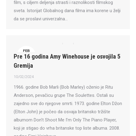
film, s ciljem deljenja strasti i raznolikosti filmskog
sveta. Istorijat Globalnog dana filma ima korene u želji
da se proslavi univerzalna…
FEB
Pre 16 godina Amy Winehouse je osvojila 5
10
Gremija
10/02/2024
1966. godine Bob Marli (Bob Marley) oženio je Ritu
Anderson, pevačicu grupe The Soulettes. Ostali su
zajedno sve do njegove smrti. 1973. godine Elton Džon
(Elton John) je počeo da osvaja britansko tržište
albumom Don’t Shoot Me I’m Only The Piano Player,
koji je stigao do vrha britanske top liste albuma. 2008.