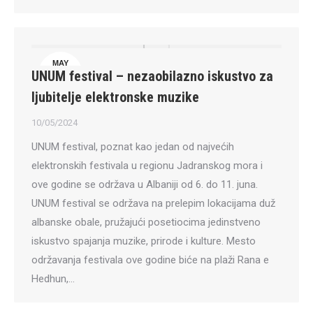
MAY
UNUM festival – nezaobilazno iskustvo za
10
ljubitelje elektronske muzike
10/05/2024
UNUM festival, poznat kao jedan od najvećih
elektronskih festivala u regionu Jadranskog mora i
ove godine se održava u Albaniji od 6. do 11. juna.
UNUM festival se održava na prelepim lokacijama duž
albanske obale, pružajući posetiocima jedinstveno
iskustvo spajanja muzike, prirode i kulture. Mesto
održavanja festivala ove godine biće na plaži Rana e
Hedhun,…