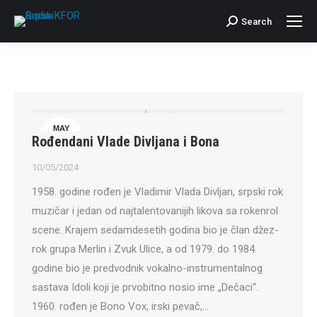
Search
Search:
MAY
Rođendani Vlade Divljana i Bona
10
10/05/2024
1958. godine rođen je Vladimir Vlada Divljan, srpski rok
muzičar i jedan od najtalentovanijih likova sa rokenrol
scene. Krajem sedamdesetih godina bio je član džez-
rok grupa Merlin i Zvuk Ulice, a od 1979. do 1984.
godine bio je predvodnik vokalno-instrumentalnog
sastava Idoli koji je prvobitno nosio ime „Dečaci“.
1960. rođen je Bono Vox, irski pevač,…