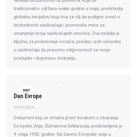
Nedelja bezbednosti na putevima, koja se
tradicionalno održava svake godine u maju, predstavlja
globalnu inicijativu koja ima za cilj da podigne svest o
bezbednosti saobraćaja i promoviše mere za
smanjenje broja saobraćajnih nesreća. Ova nedelja je
ključna za podsticanje vozača, pešaka i svih učesnika
u saobraćaju da preuzmu odgovornost za svoje
postupke i doprinesu stvaranju…
MAY
Dan Evrope
9
09/05/2024
Dokument koji se smatra prvim korakom u stvaranju
Evropske Unije, Šumanova Deklaracija, predstavljena je
9. maja 1950. godine. Na Savetu Evropske unije u