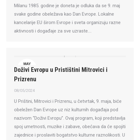
Milanu 1985. godine je doneta je odluka da se 9. maj
svake godine obeležava kao Dan Evrope. Lokalne
kancelarije EU širom Evrope i sveta organizuju razne
aktivnosti i događaje za sve uzraste.…
MAY
Doživi Evropu u Pristištini Mitrovici i
8
Prizrenu
08/05/2024
U Prištini, Mitrovici i Prizrenu, u četvrtak, 9. maja, biće
obeležen Dan Evrope uz niz kulturnih događaja pod
nazivom “Doživi Evropu”. Ovaj program, koji predstavlja
spoj umetnosti, muzike i zabave, obećava da će spojiti
zajednice i proslaviti bogatstvo kulturne raznolikosti. U