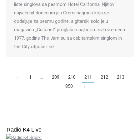
liste singlova sa pesmom Hotel California. Njihov
najveći hit doneo im je i Gremi nagradu koja se
dodeljuje za pesmu godine, a gitarski solo je u
magazinu „Guitarist“ proglašen najboljim svih vremena.
1977. godine The Jam su sa debitantskim singlom In
the City otpočeli niz…
←
1
…
209
210
211
212
213
…
850
→
Radio K4 Live