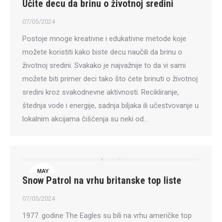
Učite decu da brinu o životnoj sredini
7
07/05/2024
Postoje mnoge kreativne i edukativne metode koje
možete koristiti kako biste decu naučili da brinu o
životnoj sredini. Svakako je najvažnije to da vi sami
možete biti primer deci tako što ćete brinuti o životnoj
sredini kroz svakodnevne aktivnosti. Recikliranje,
štednja vode i energije, sadnja biljaka ili učestvovanje u
lokalnim akcijama čišćenja su neki od…
MAY
Snow Patrol na vrhu britanske top liste
7
07/05/2024
1977. godine The Eagles su bili na vrhu američke top