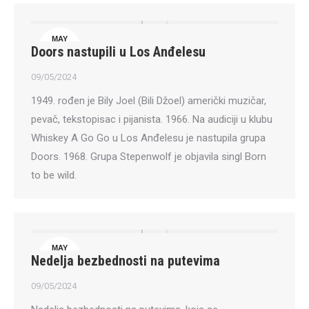
MAY
Doors nastupili u Los Anđelesu
9
09/05/2024
1949. rođen je Bily Joel (Bili Džoel) američki muzičar,
pevač, tekstopisac i pijanista. 1966. Na audiciji u klubu
Whiskey A Go Go u Los Anđelesu je nastupila grupa
Doors. 1968. Grupa Stepenwolf je objavila singl Born
to be wild.
MAY
Nedelja bezbednosti na putevima
9
09/05/2024