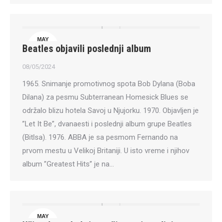
MAY
Beatles objavili poslednji album
8
08/05/2024
1965. Snimanje promotivnog spota Bob Dylana (Boba
Dilana) za pesmu Subterranean Homesick Blues se
održalo blizu hotela Savoj u Njujorku. 1970. Objavljen je
”Let It Be”, dvanaesti i poslednji album grupe Beatles
(Bitlsa). 1976. ABBA je sa pesmom Fernando na
prvom mestu u Velikoj Britaniji. U isto vreme i njihov
album ”Greatest Hits” je na…
MAY