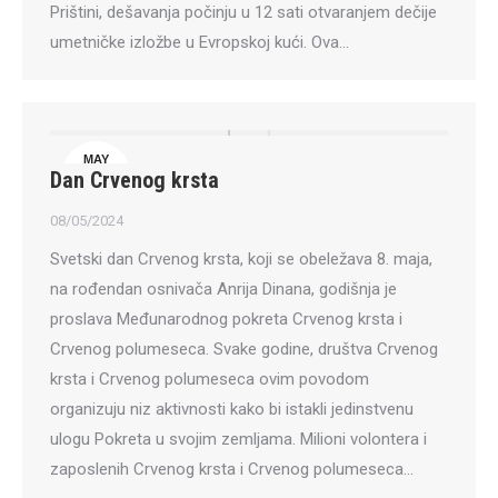
Prištini, dešavanja počinju u 12 sati otvaranjem dečije
umetničke izložbe u Evropskoj kući. Ova…
MAY
Dan Crvenog krsta
8
08/05/2024
Svetski dan Crvenog krsta, koji se obeležava 8. maja,
na rođendan osnivača Anrija Dinana, godišnja je
proslava Međunarodnog pokreta Crvenog krsta i
Crvenog polumeseca. Svake godine, društva Crvenog
krsta i Crvenog polumeseca ovim povodom
organizuju niz aktivnosti kako bi istakli jedinstvenu
ulogu Pokreta u svojim zemljama. Milioni volontera i
zaposlenih Crvenog krsta i Crvenog polumeseca…