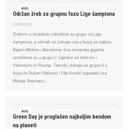
AUG
Održan žreb za grupnu fazu Lige šampiona
26
26/08/2022
Žrebom u Istanbulu određene su grupe za Ligu
šampiona, a odmah se izdvaja ona u kojoj se nalaze
Bajern Minhen i Barselona. Dva evropska giganta
smeštena su u grupu C zajedno sa Interom i
Viktorijom iz Plzenja. Takođe, izdvaja se grupa H u
kojoj će Dušan Vlahović i Filip Kostić napadati Lea
Mesija, Nejmara i…
AUG
Green Day je proglašen najboljim bendom
26
na planeti