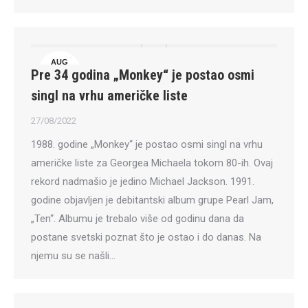
AUG
Pre 34 godina „Monkey“ je postao osmi
27
singl na vrhu američke liste
27/08/2022
1988. godine „Monkey“ je postao osmi singl na vrhu
američke liste za Georgea Michaela tokom 80-ih. Ovaj
rekord nadmašio je jedino Michael Jackson. 1991.
godine objavljen je debitantski album grupe Pearl Jam,
„Ten“. Albumu je trebalo više od godinu dana da
postane svetski poznat što je ostao i do danas. Na
njemu su se našli…