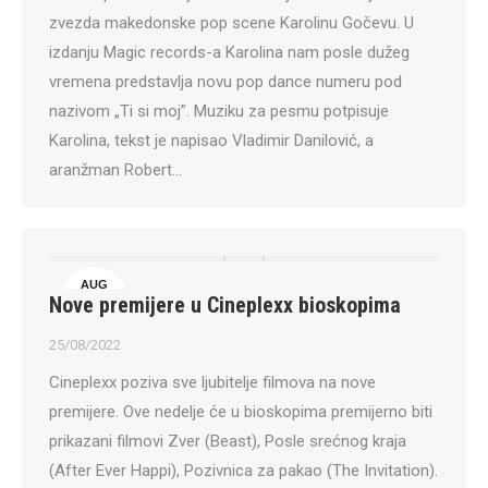
zvezda makedonske pop scene Karolinu Gočevu. U
izdanju Magic records-a Karolina nam posle dužeg
vremena predstavlja novu pop dance numeru pod
nazivom „Ti si moj”. Muziku za pesmu potpisuje
Karolina, tekst je napisao Vladimir Danilović, a
aranžman Robert…
AUG
Nove premijere u Cineplexx bioskopima
25
25/08/2022
Cineplexx poziva sve ljubitelje filmova na nove
premijere. Ove nedelje će u bioskopima premijerno biti
prikazani filmovi Zver (Beast), Posle srećnog kraja
(After Ever Happi), Pozivnica za pakao (The Invitation).