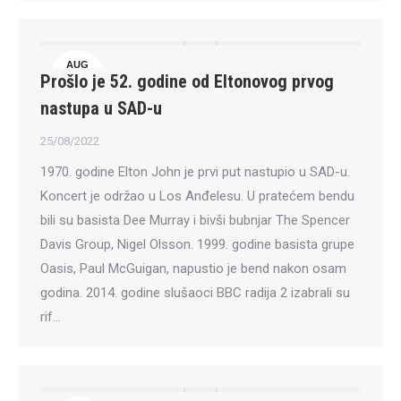
AUG
Prošlo je 52. godine od Eltonovog prvog
25
nastupa u SAD-u
25/08/2022
1970. godine Elton John je prvi put nastupio u SAD-u.
Koncert je održao u Los Anđelesu. U pratećem bendu
bili su basista Dee Murray i bivši bubnjar The Spencer
Davis Group, Nigel Olsson. 1999. godine basista grupe
Oasis, Paul McGuigan, napustio je bend nakon osam
godina. 2014. godine slušaoci BBC radija 2 izabrali su
rif…