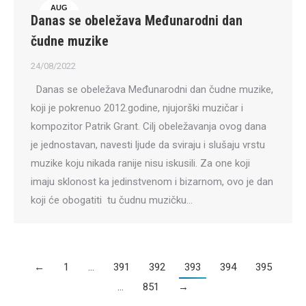
AUG
Danas se obeležava Međunarodni dan
24
čudne muzike
24/08/2022
Danas se obeležava Međunarodni dan čudne muzike,
koji je pokrenuo 2012.godine, njujorški muzičar i
kompozitor Patrik Grant. Cilj obeležavanja ovog dana
je jednostavan, navesti ljude da sviraju i slušaju vrstu
muzike koju nikada ranije nisu iskusili. Za one koji
imaju sklonost ka jedinstvenom i bizarnom, ovo je dan
koji će obogatiti tu čudnu muzičku…
←
1
…
391
392
393
394
395
…
851
→