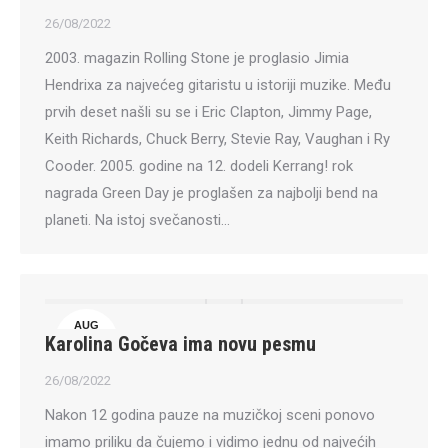
26/08/2022
2003. magazin Rolling Stone je proglasio Jimia
Hendrixa za najvećeg gitaristu u istoriji muzike. Među
prvih deset našli su se i Eric Clapton, Jimmy Page,
Keith Richards, Chuck Berry, Stevie Ray, Vaughan i Ry
Cooder. 2005. godine na 12. dodeli Kerrang! rok
nagrada Green Day je proglašen za najbolji bend na
planeti. Na istoj svečanosti…
AUG
Karolina Gočeva ima novu pesmu
26
26/08/2022
Nakon 12 godina pauze na muzičkoj sceni ponovo
imamo priliku da čujemo i vidimo jednu od najvećih