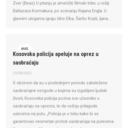
Zver (Beas) U pitanju je američki filmski triler, u režiji
Baltazara Kormakura, po scenariju Rajana Engla. U
glavnim ulogama igraju Idris Elba, Šarlto Kopli, Ijana…
AUG
Kosovska policija apeluje na oprez u
25
saobraćaju
25/08/2022
S obzirom da su u poslednjem periodu zabeležene
saobraćajne nezgode u kojima su izgubljeni ljudski
životi, Kosovska policija poziva sve učesnike u
saobraćaju na oprezni, te da vožnju prilagode
uslovima na putu. „Policija je u toku kako bi se
garantovao nesmetan protok saobraćaja na putevima