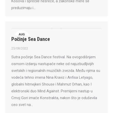
Kosova i sprečile nesreće, a zakonske mere se
preduzimaju i…
AUG
Počinje Sea Dance
25
25/08/2022
Sutra počinje Sea Dance festival. Na ovogodišnjem
osmom izdanju nastupaće neke od najuzbudljivijih
svetskih i regionalnih muzičkih zvezda. Među njima su
vodeća tehno imena Nina Kraviz i Anfisa Letyago,
globalni hitmejkeri Shouse i Mahmut Orhan, kao I
elektronski duo Mind Against. Premijerni nastup u
Crnoj Gori imaće Konstrakta, nakon što je oduševila
ceo svet na…