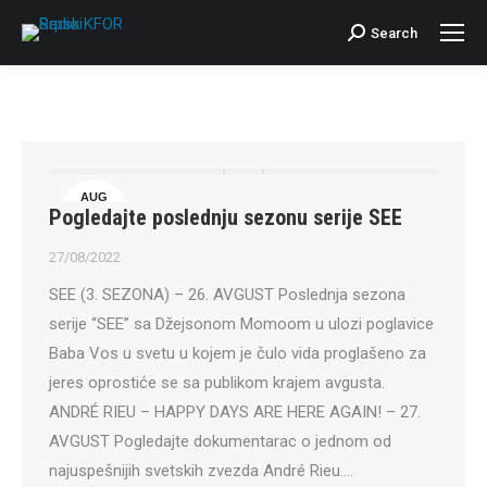
Search
Search:
AUG
Pogledajte poslednju sezonu serije SEE
27
27/08/2022
SEE (3. SEZONA) – 26. AVGUST Poslednja sezona
serije “SEE” sa Džejsonom Momoom u ulozi poglavice
Baba Vos u svetu u kojem je čulo vida proglašeno za
jeres oprostiće se sa publikom krajem avgusta.
ANDRÉ RIEU – HAPPY DAYS ARE HERE AGAIN! – 27.
AVGUST Pogledajte dokumentarac o jednom od
najuspešnijih svetskih zvezda André Rieu.…