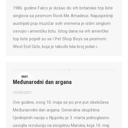
1986. godine Falco je došao do vrh britanske top liste
singlova sa pesmom Rock Me Amadeus. Najuspešniji
austrijski pop muzičar svih vremena je istim singlom
osvojio i američku listu. Istog dana na vrh američke
top liste popeli su se i Pet Shop Boys sa pesmom
West End Girls, koja je takođe bila broj jedan i…
MAY
Međunarodni dan argana
10
10/05/2021
Ove godine, ovog 10. maja se po prvi put obeležava
Međunarodni dan argana. Generalna skupština
Ujedinjenih nacija u Njujorku je 3. marta jednoglasno
usvojila rezoluciju na inicijativu Maroka, koja 10. maj