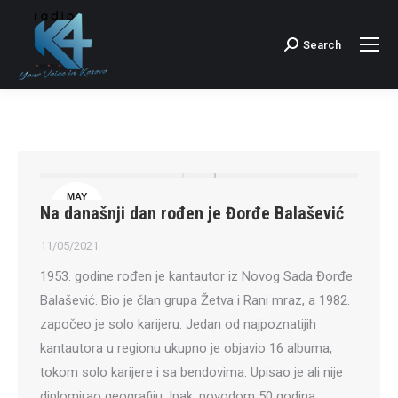
Search
Search:
MAY
Na današnji dan rođen je Đorđe Balašević
11
11/05/2021
1953. godine rođen je kantautor iz Novog Sada Đorđe
Balašević. Bio je član grupa Žetva i Rani mraz, a 1982.
započeo je solo karijeru. Jedan od najpoznatijih
kantautora u regionu ukupno je objavio 16 albuma,
tokom solo karijere i sa bendovima. Upisao je ali nije
diplomirao geografiju. Ipak, povodom 50 godina