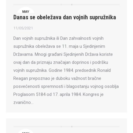
MAY
Danas se obeležava dan vojnih supružnika
11
11/05/2021
Dan vojnih supružnika ili Dan zahvalnosti vojnih
supružnika obeležava se 11. maja u Sjedinjenim
Državama. Mnogi građani Sjedinjenih Država koriste
ovaj dan da priznaju značajan doprinos i podršku
vojnih supružnika. Godine 1984. predsednik Ronald
Reagan prepoznao je duboku važnost bračne
posvećenosti spremnosti i blagostanju vojnog osoblja
Proglasom 5184 od 17. aprila 1984. Kongres je
zvanično…