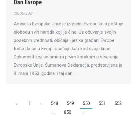
Dan Evrope
9
09/05/2021
Ambicija Evropske Unije je izgraditi Evropu koja poštuje
slobodu svih naroda koji je čine. Uz očuvanje svojih
posebnih vrednosti, običaja i jezika građani Evrope
treba da se u Evropi osećaju kao kod svoje kuće.
Dokument koji se smatra prvim korakom u stvaranju
Evropske Unije, Šumanova Deklaracija, predstavljena je
9. maja 1950. godine, i taj dan…
←
1
…
548
549
550
551
552
…
850
→