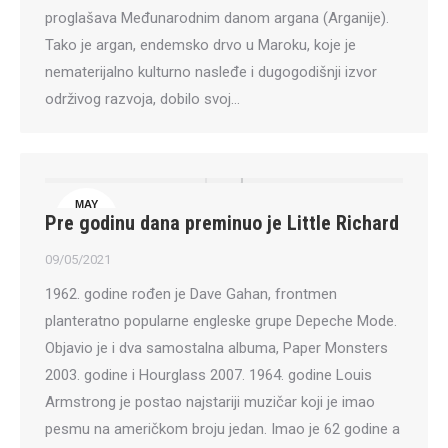
proglašava Međunarodnim danom argana (Arganije).
Tako je argan, endemsko drvo u Maroku, koje je
nematerijalno kulturno nasleđe i dugogodišnji izvor
održivog razvoja, dobilo svoj…
MAY
Pre godinu dana preminuo je Little Richard
9
09/05/2021
1962. godine rođen je Dave Gahan, frontmen
planteratno popularne engleske grupe Depeche Mode.
Objavio je i dva samostalna albuma, Paper Monsters
2003. godine i Hourglass 2007. 1964. godine Louis
Armstrong je postao najstariji muzičar koji je imao
pesmu na američkom broju jedan. Imao je 62 godine a