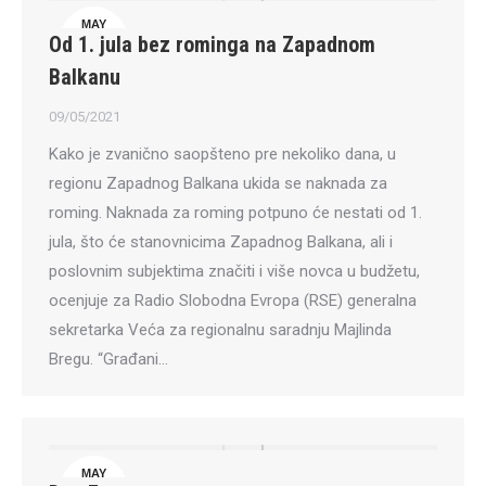
MAY
Od 1. jula bez rominga na Zapadnom
9
Balkanu
09/05/2021
Kako je zvanično saopšteno pre nekoliko dana, u
regionu Zapadnog Balkana ukida se naknada za
roming. Naknada za roming potpuno će nestati od 1.
jula, što će stanovnicima Zapadnog Balkana, ali i
poslovnim subjektima značiti i više novca u budžetu,
ocenjuje za Radio Slobodna Evropa (RSE) generalna
sekretarka Veća za regionalnu saradnju Majlinda
Bregu. “Građani…
MAY