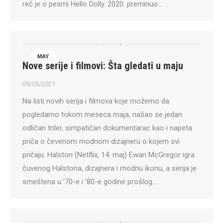
reč je o pesmi Hello Dolly. 2020. preminuo…
MAY
Nove serije i filmovi: Šta gledati u maju
9
09/05/2021
Na listi novih serija i filmova koje možemo da
pogledamo tokom meseca maja, našao se jedan
odličan triler, simpatičan dokumentarac kao i napeta
priča o čevenom modnom dizajneru o kojem svi
pričaju. Halston (Netflix, 14. maj) Ewan McGregor igra
čuvenog Halstona, dizajnera i modnu ikonu, a serija je
smeštena u ’70-e i ’80-e godine prošlog…