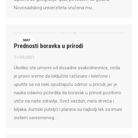
Novosadskog univerziteta uručena mu…
MAY
Prednosti boravka u prirodi
11
11/05/2021
Ukoliko ste umorni od dosadne svakodnevnice, onda
je pravo vreme da isključite računare i telefone i
uputite se na neki opuštajuću odmor u prirodi, jer je
nauka odavno potvrdila da boravak u prirodi pozitivno
utiče na naše zdravlje. Svež vazduh, miris drveća i
biljaka, šumski puteljci i planina su najbolji lek za imuni
sistem savremenog…