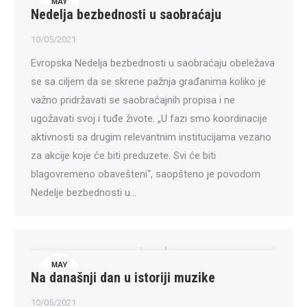
MAY
Nedelja bezbednosti u saobraćaju
10
10/05/2021
Evropska Nedelja bezbednosti u saobraćaju obeležava
se sa ciljem da se skrene pažnja građanima koliko je
važno pridržavati se saobraćajnih propisa i ne
ugožavati svoj i tuđe živote. „U fazi smo koordinacije
aktivnosti sa drugim relevantnim institucijama vezano
za akcije koje će biti preduzete. Svi će biti
blagovremeno obavešteni“, saopšteno je povodom
Nedelje bezbednosti u…
MAY
Na današnji dan u istoriji muzike
10
10/05/2021