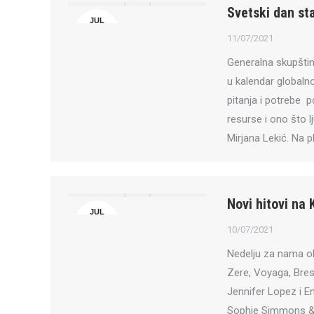
Svetski dan st
JUL
11
11/07/2021
Generalna skupština 
u kalendar globaln
pitanja i potrebe 
resurse i ono što l
Mirjana Lekić. Na pla
Novi hitovi na 
JUL
10
10/07/2021
Nedelju za nama obe
Zere, Voyaga, Bresk
Jennifer Lopez i En
Sophie Simmons &