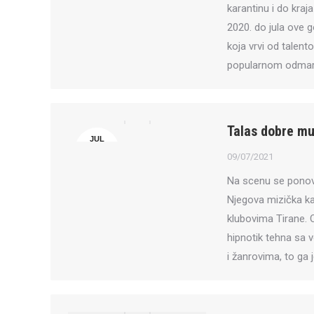
karantinu i do kra
2020. do jula ove 
koja vrvi od talent
popularnom odmara
Talas dobre mu
JUL
9
09/07/2021
Na scenu se ponovo
Njegova mizička ka
klubovima Tirane. O
hipnotik tehna sa 
i žanrovima, to ga 