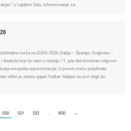
anjac“ u Lapljem Selu. Interesovanje za…
020
olufinalna meča na EURO 2020 (Italija – Španija i Engleska –
i finaliste koji će nam u nedelju 11. jula dati konačan odgovor
ajbolja evropska reprezentacija. U prvom meču polufinala
ije viđen je zaista sjajan fudbal. Italijani su prvi stigli do
530
531
532
…
850
→