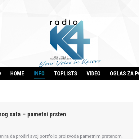
O
HOME
INFO
TOPLISTS
VIDEO
OGLAS ZA 
og sata – pametni prsten
lanira da proširi svoj portfolio proizvoda pametnim prstenom,