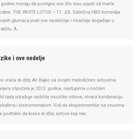
ja godine moraju da postignu sve što nisu uspeli od marta
godine. THE WHITE LOTUS – 11. JUL Satirična HBO komedija
ovanih glumaca prati sve neobičnije i mračnije događaje u
lištu. A…
zike i ove nedelje
 vraća di-džej Air Bajko sa svojim melodičnim setovima.
rijera otpočela je 2012. godine, nastupima u noćnim
d tada istražuje različite muzičke stilove, stvara kombinaciju
vokalima i instrumentalom. Voli da eksperimentiše sa zvucima
je podtsklo da kreira di-džej setove koji vas…