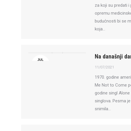
za koji su predati i
opremu medicinske p
budućnosti bi se mo
koja…
Na današnji da
JUL
11
11/07/2021
1970. godine amer
Me Not to Come po 
godine singl Alone
singlova. Pesma je
snimila…