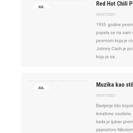
Red Hot Chili 
JUL
9
09/07/2021
1955. godine pesma
popela se na sam v
pesmom koja je rok
Johnny Cash je po
koju je sa…
Muzika kao stil
JUL
9
09/07/2021
Bavljenje bilo koj
kreativne osobine, 
kada je ljubav pre
pijanistom Nikolo