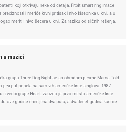
 patenti, koji otkrivaju neke od detalja. Fitbit smart ring imaće
reciznosti i meriće krvni pritisak i nivo kiseonika u krvi, a u
gao meriti i nivo šećera u krvi. Za razliku od sličnih rešenja,
n u muzici
ička grupa Three Dog Night se sa obradom pesme Mama Told
prvi put popela na sam vrh američke liste singlova. 1987.
 u izvedbi grupe Heart, zauzeo je prvo mesto američke liste
 do ove godine snimljena dva puta, a dvadeset godina kasnije