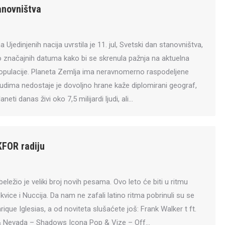
anovništva
Ujedinjenih nacija uvrstila je 11. jul, Svetski dan stanovništva,
o značajnih datuma kako bi se skrenula pažnja na aktuelna
populacije. Planeta Zemlja ima neravnomerno raspodeljene
judima nedostaje je dovoljno hrane kaže diplomirani geograf,
neti danas živi oko 7,5 milijardi ljudi, ali…
KFOR radiju
ležio je veliki broj novih pesama. Ovo leto će biti u ritmu
vice i Nuccija. Da nam ne zafali latino ritma pobrinuli su se
rique Iglesias, a od noviteta slušaćete još: Frank Walker t ft.
 Nevada – Shadows Icona Pop & Vize – Off…