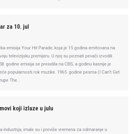
r za 10. jul
ka emisija Your Hit Parade, koja je 15 godina emitovana na
svoju televizijsku premijeru. U njoj su poznati pevači izvodili
58. godine emisija se preselila na CBS, a godinu kasnije je
eće popularnosti rok muzike. 1965. godine pesma (I Can’t Get
grupe The…
lmovi koji izlaze u julu
ska industrija, imale su i previše vremena za odmaranje u