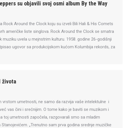
Peppers su objavili svoj osmi album By the Way
 Rock Around the Clock koju su izveli Bili Hali & His Comets
rh američke liste singlova. Rock Around the Clock se smatra
 muziku uvela u mejnstrim kulturu. 1958. godine 26-godišnji
tpisao ugovor sa produkcijskom kućom Kolumbija rekords, za
 života
om vrstom umetnosti, ne samo da razvija vaše intelektulne i
već vas čini i srećnijim. O tome kako je baviti se muzikom i
ma toj umetnosti započela, razgovarali smo sa mladim
m Stanojevićem. „Trenutno sam prva godina srednje muzičke