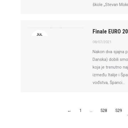
škole „Stevan Mokr
Finale EURO 2
JUL
8
08/07/2021
Nakon dva sjajna p
Danska) dobili smo 
koja je trenutno n
između Italije i Špan
vođstva, Španci…
←
1
…
528
529