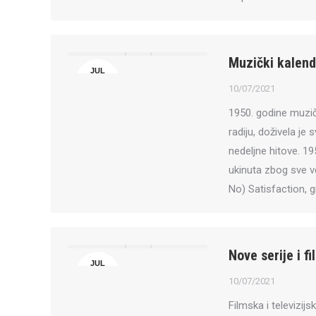
Muzički kalenda
JUL
10
10/07/2021
1950. godine muzič
radiju, doživela je 
nedeljne hitove. 19
ukinuta zbog sve v
No) Satisfaction, 
Nove serije i fi
JUL
10
10/07/2021
Filmska i televizij