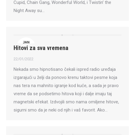
Cupid, Chain Gang, Wonderful World, i Twistin’ the
Night Away su…
JAN
Hitovi za sva vremena
22
22/01/2022
Nekada smo hipnotisano čekali ispred radio uređaja
izgarajući u želji da ponovo krenu taktovi pesme koja
nas tera na mahnito igranje kod kuće, a sada je pravo
vreme da se podsetimo hitova koji i dalje imaju taj
magnetski efekat. Izdvojili smo nama omiljene hitove,
sigurni smo da je neki od njih i vaš favorit. Ako…