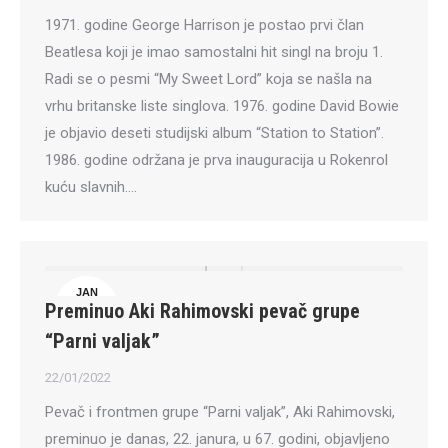
1971. godine George Harrison je postao prvi član
Beatlesa koji je imao samostalni hit singl na broju 1.
Radi se o pesmi “My Sweet Lord” koja se našla na
vrhu britanske liste singlova. 1976. godine David Bowie
je objavio deseti studijski album “Station to Station”.
1986. godine održana je prva inauguracija u Rokenrol
kuću slavnih.…
JAN
Preminuo Aki Rahimovski pevač grupe
22
“Parni valjak”
22/01/2022
Pevač i frontmen grupe “Parni valjak”, Aki Rahimovski,
preminuo je danas, 22. janura, u 67. godini, objavljeno