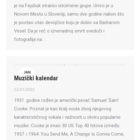
je na Fejsbuk stranici istoimene grupe. Umro je u
Novom Mestu u Sloveniji, samo dve godine nakon što
je postao otac devojčice koju je dobio sa Barbarom
Vesel. Da je reč o iznenadnoj smrti svedoči i
fotografija na…
JAN
Muzički kalendar
22
22/01/2022
1931. godine rođen je američki pevač Samuel ‘Sam’
Cooke. Poznat je kao kralj soula zbog njegovog
karakterističnog vokala i važnosti u okviru popularne
muzike. Cooke je imao 30 US Top 40 hitova između
1957. i 1964. You Send Me, A Change Is Gonna Come,