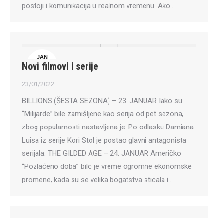
postoji i komunikacija u realnom vremenu. Ako…
JAN
Novi filmovi i serije
23
23/01/2022
BILLIONS (ŠESTA SEZONA) – 23. JANUAR Iako su
“Milijarde” bile zamišljene kao serija od pet sezona,
zbog popularnosti nastavljena je. Po odlasku Damiana
Luisa iz serije Kori Stol je postao glavni antagonista
serijala. THE GILDED AGE – 24. JANUAR Američko
“Pozlaćeno doba” bilo je vreme ogromne ekonomske
promene, kada su se velika bogatstva sticala i…