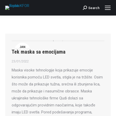
Search
Search:
JAN
Tek maska sa emocijama
23
23/01/2022
Maska visoke tehnologije koja prikazuje emocije
korisnika pomoću LED svetla, stigla je na tržište. Osim
što može da prikazuje tužna, srećna ili zbunjena lica,
može da prikazuje i nasumične obrasce. Maska
ukrajinske tehnološke firme Qudi dolazi sa
odgovarajućim providnim naočarima, koje takođe
imaju LED svetla. Pored podešavanja programa,