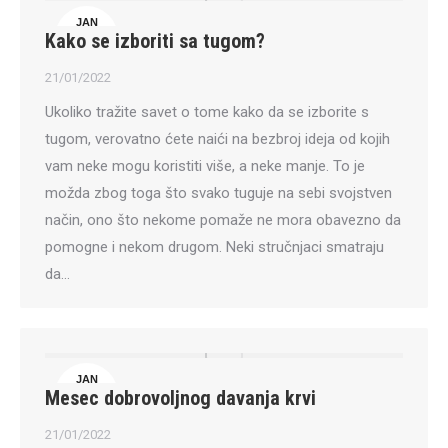
JAN
Kako se izboriti sa tugom?
21
21/01/2022
Ukoliko tražite savet o tome kako da se izborite s
tugom, verovatno ćete naići na bezbroj ideja od kojih
vam neke mogu koristiti više, a neke manje. To je
možda zbog toga što svako tuguje na sebi svojstven
način, ono što nekome pomaže ne mora obavezno da
pomogne i nekom drugom. Neki stručnjaci smatraju
da…
JAN
Mesec dobrovoljnog davanja krvi
21
21/01/2022