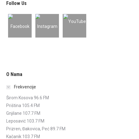
Follow Us
O Nama
Frekvencije
Širom Kosova 96.6 FM
Priština 105.4 FM
Gnjilane 107.7 FM
Leposavić 103.7 FM
Prizren, Đakovica, Peć 89.7 FM
Kačanik 103.7 FM