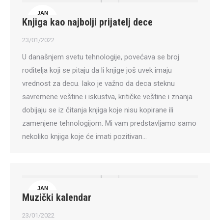
JAN
Knjiga kao najbolji prijatelj dece
23
23/01/2022
U današnjem svetu tehnologije, povećava se broj
roditelja koji se pitaju da li knjige još uvek imaju
vrednost za decu. Iako je važno da deca steknu
savremene veštine i iskustva, kritičke veštine i znanja
dobijaju se iz čitanja knjiga koje nisu kopirane ili
zamenjene tehnologijom. Mi vam predstavljamo samo
nekoliko knjiga koje će imati pozitivan…
JAN
Muzički kalendar
23
23/01/2022