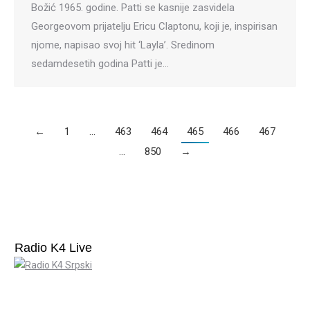
Božić 1965. godine. Patti se kasnije zasvidela
Georgeovom prijatelju Ericu Claptonu, koji je, inspirisan
njome, napisao svoj hit ‘Layla’. Sredinom
sedamdesetih godina Patti je…
←
1
…
463
464
465
466
467
…
850
→
Radio K4 Live