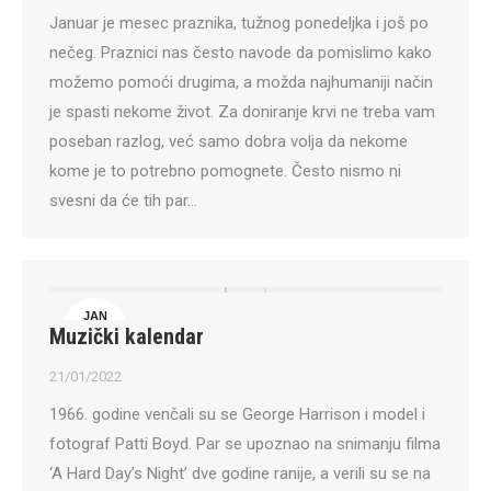
Januar je mesec praznika, tužnog ponedeljka i još po
nečeg. Praznici nas često navode da pomislimo kako
možemo pomoći drugima, a možda najhumaniji način
je spasti nekome život. Za doniranje krvi ne treba vam
poseban razlog, već samo dobra volja da nekome
kome je to potrebno pomognete. Često nismo ni
svesni da će tih par…
JAN
Muzički kalendar
21
21/01/2022
1966. godine venčali su se George Harrison i model i
fotograf Patti Boyd. Par se upoznao na snimanju filma
‘A Hard Day’s Night’ dve godine ranije, a verili su se na