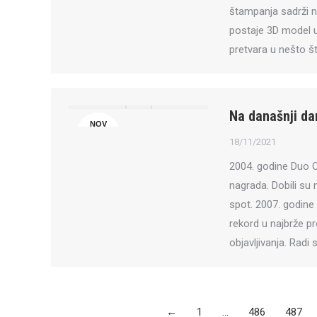
štampanja sadrži n
postaje 3D model u
pretvara u nešto 
Na današnji da
NOV
18
18/11/2021
2004. godine Duo O
nagrada. Dobili su 
spot. 2007. godine
rekord u najbrže p
objavljivanja. Radi
←
1
…
486
487