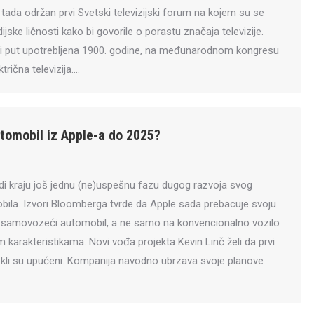
je tada održan prvi Svetski televizijski forum na kojem su se
ijske ličnosti kako bi govorile o porastu značaja televizije.
prvi put upotrebljena 1900. godine, na međunarodnom kongresu
ktrična televizija.…
omobil iz Apple-a do 2025?
i kraju još jednu (ne)uspešnu fazu dugog razvoja svog
bila. Izvori Bloomberga tvrde da Apple sada prebacuje svoju
 samovozeći automobil, a ne samo na konvencionalno vozilo
karakteristikama. Novi vođa projekta Kevin Linč želi da prvi
kli su upućeni. Kompanija navodno ubrzava svoje planove