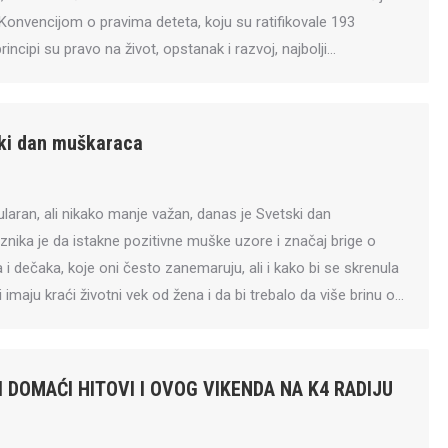
Konvencijom o pravima deteta, koju su ratifikovale 193
incipi su pravo na život, opstanak i razvoj, najbolji…
ski dan muškaraca
ran, ali nikako manje važan, danas je Svetski dan
znika je da istakne pozitivne muške uzore i značaj brige o
i dečaka, koje oni često zanemaruju, ali i kako bi se skrenula
imaju kraći životni vek od žena i da bi trebalo da više brinu o…
I DOMAĆI HITOVI I OVOG VIKENDA NA K4 RADIJU