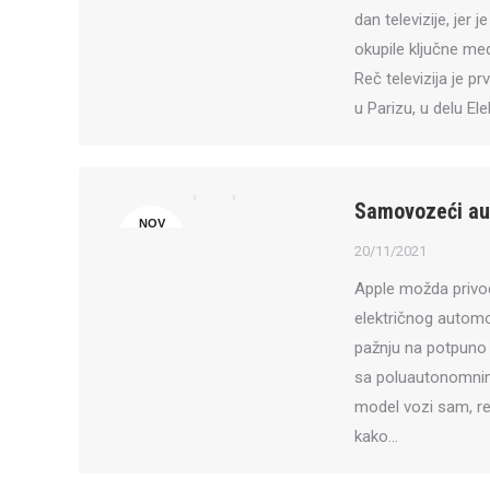
dan televizije, jer 
okupile ključne med
Reč televizija je 
u Parizu, u delu Ele
Samovozeći aut
NOV
20
20/11/2021
Apple možda privod
električnog automo
pažnju na potpuno
sa poluautonomnim 
model vozi sam, re
kako…