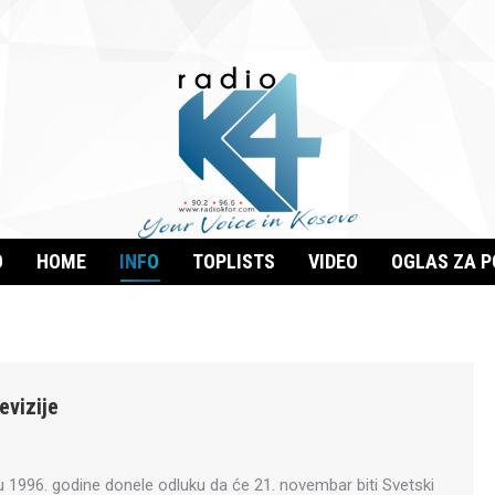
O
HOME
INFO
TOPLISTS
VIDEO
OGLAS ZA 
evizije
u 1996. godine donele odluku da će 21. novembar biti Svetski