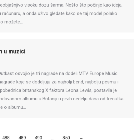
eobjašnjivo visoku dozu šarma. Nešto što počinje kao ideja,
 računaru, a onda uživo gledate kako se taj model polako
što možete…
n u muzici
utkast osvojio je tri nagrade na dodeli MTV Europe Music
nagrade koje se dodeljuju za najbolji bend, najbolju pesmu i
 pobednica britanskog X faktora Leona Lewis, postavila je
rodavanom albumu u Britaniji u prvih nedelju dana od trenutka
 se o albumu…
488
489
490
…
850
→