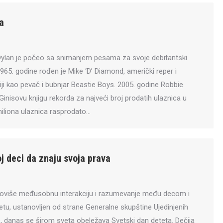
a
Dylan je počeo sa snimanjem pesama za svoje debitantski
965. godine rođen je Mike ‘D’ Diamond, američki reper i
iji kao pevač i bubnjar Beastie Boys. 2005. godine Robbie
Ginisovu knjigu rekorda za najveći broj prodatih ulaznica u
iliona ulaznica rasprodato…
j deci da znaju svoja prava
oviše međusobnu interakciju i razumevanje među decom i
etu, ustanovljen od strane Generalne skupštine Ujedinjenih
e, danas se širom sveta obeležava Svetski dan deteta. Dečija