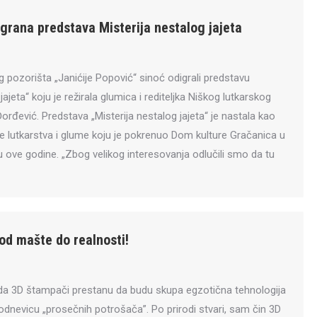
igrana predstava Misterija nestalog jajeta
pozorišta „Janićije Popović“ sinoć odigrali predstavu
jajeta“ koju je režirala glumica i rediteljka Niškog lutkarskog
orđević. Predstava „Misterija nestalog jajeta“ je nastala kao
ole lutkarstva i glume koju je pokrenuo Dom kulture Gračanica u
ve godine. „Zbog velikog interesovanja odlučili smo da tu
od mašte do realnosti!
da 3D štampači prestanu da budu skupa egzotična tehnologija
odnevicu „prosečnih potrošača”. Po prirodi stvari, sam čin 3D