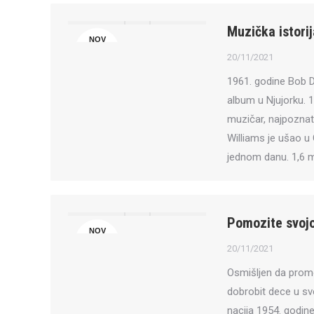
Muzička istorij
NOV
20
20/11/2021
1961. godine Bob 
album u Njujorku. 1
muzičar, najpoznat
Williams je ušao u 
jednom danu. 1,6 m
Pomozite svojo
NOV
20
20/11/2021
Osmišljen da prom
dobrobit dece u sv
nacija 1954. godin