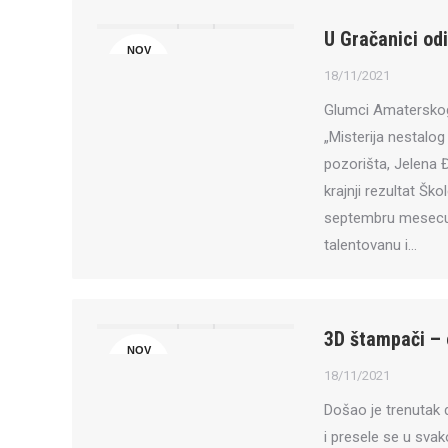
U Gračanici od
NOV
18
18/11/2021
Glumci Amaterskog 
„Misterija nestalog 
pozorišta, Jelena Đ
krajnji rezultat Šk
septembru mesecu o
talentovanu i…
3D štampači – 
NOV
18
18/11/2021
Došao je trenutak 
i presele se u svak