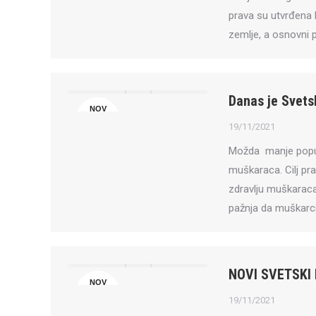
prava su utvrđena 
zemlje, a osnovni pr
Danas je Svet
NOV
19
19/11/2021
Možda manje popula
muškaraca. Cilj pra
zdravlju muškaraca 
pažnja da muškarci 
NOVI SVETSKI 
NOV
19
19/11/2021