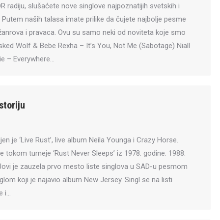
 radiju, slušaćete nove singlove najpoznatijih svetskih i
Putem naših talasa imate prilike da čujete najbolje pesme
h žanrova i pravaca. Ovu su samo neki od noviteta koje smo
asked Wolf & Bebe Rexha – It’s You, Not Me (Sabotage) Niall
ie – Everywhere…
storiju
jen je ‘Live Rust’, live album Neila Younga i Crazy Horse.
 tokom turneje ‘Rust Never Sleeps’ iz 1978. godine. 1988.
Jovi je zauzela prvo mesto liste singlova u SAD-u pesmom
glom koji je najavio album New Jersey. Singl se na listi
e i…