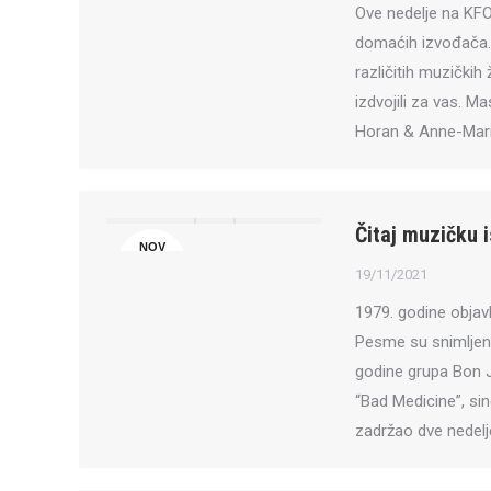
Ove nedelje na KFOR
domaćih izvođača. 
različitih muzički
izdvojili za vas. M
Horan & Anne-Mar
Čitaj muzičku i
NOV
19
19/11/2021
1979. godine objavl
Pesme su snimljene
godine grupa Bon 
“Bad Medicine”, sin
zadržao dve nedelj