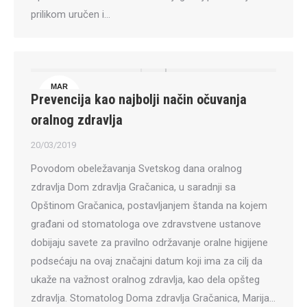
prilikom uručen i…
MAR
Prevencija kao najbolji način očuvanja
20
oralnog zdravlja
20/03/2019
Povodom obeležavanja Svetskog dana oralnog
zdravlja Dom zdravlja Gračanica, u saradnji sa
Opštinom Gračanica, postavljanjem štanda na kojem
građani od stomatologa ove zdravstvene ustanove
dobijaju savete za pravilno održavanje oralne higijene
podsećaju na ovaj značajni datum koji ima za cilj da
ukaže na važnost oralnog zdravlja, kao dela opšteg
zdravlja. Stomatolog Doma zdravlja Gračanica, Marija…