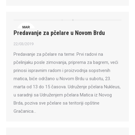
MAR
Predavanje za pčelare u Novom Brdu
22
22/03/2019
Predavanje za pčelare na teme: Prvi radovi na
pčelinjaku posle zimovanja, priprema za bagrem, veći
prinosi ispravnim radom i proizvodnja sopstvenih
matica, biće održano u Novom Brdu u subotu, 23.
marta od 13 do 15 časova. Udruženje pčelara Nukleus,
u saradnji sa Udruženjem pčelara Matica iz Novog
Brda, poziva sve pčelare sa teritoriji opštine
Gračanica…