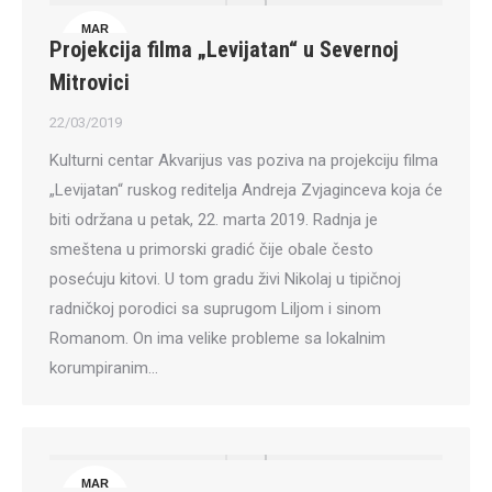
MAR
Projekcija filma „Levijatan“ u Severnoj
22
Mitrovici
22/03/2019
Kulturni centar Akvarijus vas poziva na projekciju filma
„Levijatan“ ruskog reditelja Andreja Zvjaginceva koja će
biti održana u petak, 22. marta 2019. Radnja je
smeštena u primorski gradić čije obale često
posećuju kitovi. U tom gradu živi Nikolaj u tipičnoj
radničkoj porodici sa suprugom Liljom i sinom
Romanom. On ima velike probleme sa lokalnim
korumpiranim…
MAR