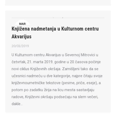
MAR
Knjižena nadmetanja u Kulturnom centru
20
Akvarijus
20/03/2019
U Kulturnom centru Akvarijus u Severnoj Mitrovici u
četvrtak, 21. marta 2019. godine u 20 časova počinje
novi ciklus Književnih okršaja. Zamišljeni tako da se
učesnici nadmeću u dve kategorije, najpre čitaju svoje
književnoumetničke tekstove (pesme, priče, eseje), a
potom po zadatku žirija na licu mesta sastavljaju
radove, Književni okršaju podsećaju na slem večeri,
dakle…