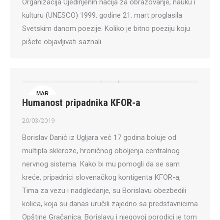
Organizacija Ujedinjenih nacija za obrazovanje, nauku i
kulturu (UNESCO) 1999. godine 21. mart proglasila
Svetskim danom poezije. Koliko je bitno poeziju koju
pišete objavljivati saznali…
MAR
Humanost pripadnika КFOR-a
20
20/03/2019
Borislav Danić iz Ugljara već 17 godina boluje od
multipla skleroze, hroničnog oboljenja centralnog
nervnog sistema. Кako bi mu pomogli da se sam
kreće, pripadnici slovenačkog kontigenta КFOR-a,
Tima za vezu i nadgledanje, su Borislavu obezbedili
kolica, koja su danas uručili zajedno sa predstavnicima
Opštine Gračanica. Borislavu i njegovoj porodici je tom