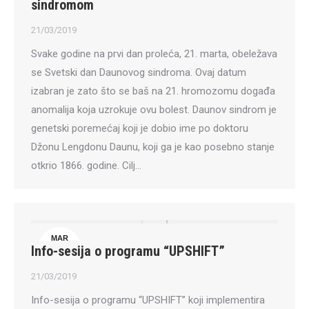
sindromom
21/03/2019
Svake godine na prvi dan proleća, 21. marta, obeležava
se Svetski dan Daunovog sindroma. Ovaj datum
izabran je zato što se baš na 21. hromozomu događa
anomalija koja uzrokuje ovu bolest. Daunov sindrom je
genetski poremećaj koji je dobio ime po doktoru
Džonu Lengdonu Daunu, koji ga je kao posebno stanje
otkrio 1866. godine. Cilj…
MAR
Info-sesija o programu “UPSHIFT”
21
21/03/2019
Info-sesija o programu “UPSHIFT” koji implementira