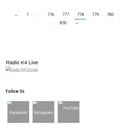
←
1
…
776
777
778
779
780
…
850
→
Radio K4 Live
Follow Us