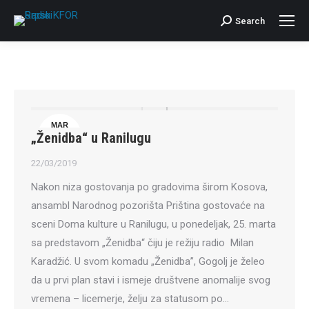
Search
Search:
MAR
„Ženidba“ u Ranilugu
22
22/03/2019
Nakon niza gostovanja po gradovima širom Kosova,
ansambl Narodnog pozorišta Priština gostovaće na
sceni Doma kulture u Ranilugu, u ponedeljak, 25. marta
sa predstavom „Ženidba“ čiju je režiju radio Milan
Karadžić. U svom komadu „Ženidba”, Gogolj je želeo
da u prvi plan stavi i ismeje društvene anomalije svog
vremena – licemerje, želju za statusom po…