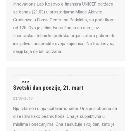
Innovations Lab Kosovo a finansira UNICEF održaće
se danas (21.03) u prostorijama Mlade Aktivne
Gračanice u Biznis Centru na Padalištu, sa početkom
od 12h. Ovo je jedinstvenu šansa da sami, uz
finansijsku i tehničku podršku organizatora pokrenete
inicijativu i unapredite svoju zajednicu. Na triodnevnoj
sesiji koja će biti održana…
MAR
Svetski dan poezije, 21. mart
21
21/03/2019
Nju čitamo i u nju učitavamo sebe. Ona je slobodna da
diše i živi kako pesnik hoće. Ona je subjektivna u
mislima i osećanjima. Ona zaslužuje svoj dan, zato je