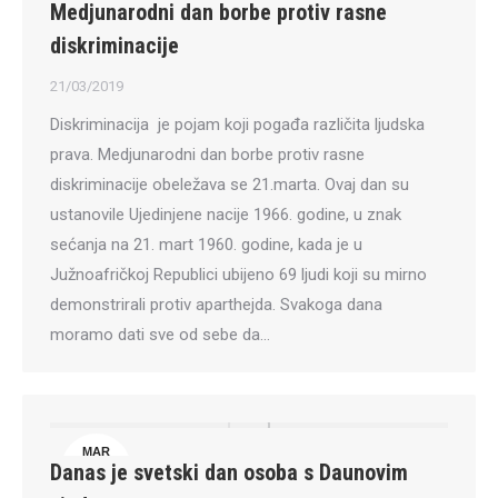
Medjunarodni dan borbe protiv rasne
21
diskriminacije
21/03/2019
Diskriminacija je pojam koji pogađa različita ljudska
prava. Medjunarodni dan borbe protiv rasne
diskriminacije obeležava se 21.marta. Ovaj dan su
ustanovile Ujedinjene nacije 1966. godine, u znak
sećanja na 21. mart 1960. godine, kada je u
Južnoafričkoj Republici ubijeno 69 ljudi koji su mirno
demonstrirali protiv aparthejda. Svakoga dana
moramo dati sve od sebe da…
MAR
Danas je svetski dan osoba s Daunovim
21