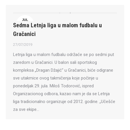
JUL
Sedma Letnja liga u malom fudbalu u
27
Gračanici
27/07/2019
Letnja liga u malom fudbalu održaće se po sedmi put
zaredom u Gračanici. U balon sali sportskog
kompleksa „Dragan Džajić“ u Gračanici, biće odigrane
sve utakmice ovog takmičenja koje počinje u
ponedeljak 29. jula. Miloš Todorović, ispred
Organizacionog odbora, kazao nam je da se Letnja
liga tradicionalno organizuje od 2012. godine. „Učešće
za sve ekipe…