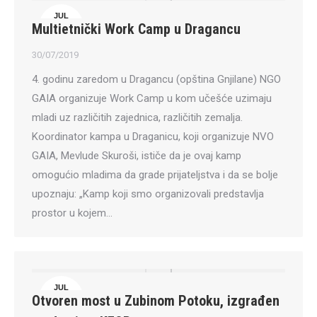
JUL
Multietnički Work Camp u Dragancu
30
30/07/2019
4. godinu zaredom u Dragancu (opština Gnjilane) NGO
GAIA organizuje Work Camp u kom učešće uzimaju
mladi uz različitih zajednica, različitih zemalja.
Koordinator kampa u Draganicu, koji organizuje NVO
GAIA, Mevlude Skuroši, ističe da je ovaj kamp
omogućio mladima da grade prijateljstva i da se bolje
upoznaju: „Kamp koji smo organizovali predstavlja
prostor u kojem…
JUL
Otvoren most u Zubinom Potoku, izgrađen
30