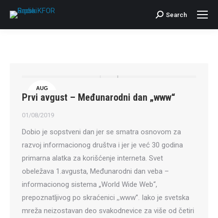
Search
Search:
AUG
Prvi avgust – Međunarodni dan „www“
1
01/08/2019
Dobio je sopstveni dan jer se smatra osnovom za
razvoj informacionog društva i jer je već 30 godina
primarna alatka za korišćenje interneta. Svet
obeležava 1.avgusta, Međunarodni dan veba –
informacionog sistema „World Wide Web“,
prepoznatljivog po skraćenici ,,www”. Iako je svetska
mreža neizostavan deo svakodnevice za više od četiri