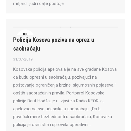
milijardi ljudi i dalje postoje…
JUL
Policija Kosova poziva na oprez u
31
saobraćaju
31/07/2019
Kosovska policija apelovala je na sve građane Kosova
da budu oprezni u saobraćaju, pozivajući na
poštovanje ograničenja brzine, sigurnosnih pojaseva i
opštih saobraćajnih pravila. Portparol Kosovske
policije Daut Hodža, je u izjavi za Radio KFOR-a,
apelovao na sve učesnike u saobraćaju: „Da bi
povećali mere bezbednosti u saobraćaju, Kosovska
policija je osmislila i sprovela operativni…