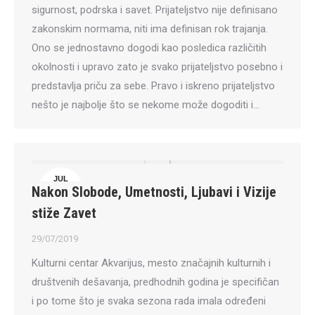
sigurnost, podrska i savet. Prijateljstvo nije definisano
zakonskim normama, niti ima definisan rok trajanja.
Ono se jednostavno dogodi kao posledica različitih
okolnosti i upravo zato je svako prijateljstvo posebno i
predstavlja priču za sebe. Pravo i iskreno prijateljstvo
nešto je najbolje što se nekome može dogoditi i…
JUL
Nakon Slobode, Umetnosti, Ljubavi i Vizije
29
stiže Zavet
29/07/2019
Kulturni centar Akvarijus, mesto značajnih kulturnih i
društvenih dešavanja, predhodnih godina je specifičan
i po tome što je svaka sezona rada imala određeni