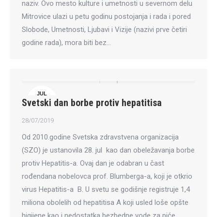
naziv. Ovo mesto kulture i umetnosti u severnom delu
Mitrovice ulazi u petu godinu postojanja i rada i pored
Slobode, Umetnosti, Ljubavi i Vizije (nazivi prve četiri
godine rada), mora biti bez…
JUL
Svetski dan borbe protiv hepatitisa
28
28/07/2019
Od 2010.godine Svetska zdravstvena organizacija
(SZO) je ustanovila 28. jul kao dan obeležavanja borbe
protiv Hepatitis-a. Ovaj dan je odabran u čast
rođendana nobelovca prof. Blumberga-a, koji je otkrio
virus Hepatitis-a B. U svetu se godišnje registruje 1,4
miliona obolelih od hepatitisa A koji usled loše opšte
higijene kao i nedostatka bezbedne vode za piće…