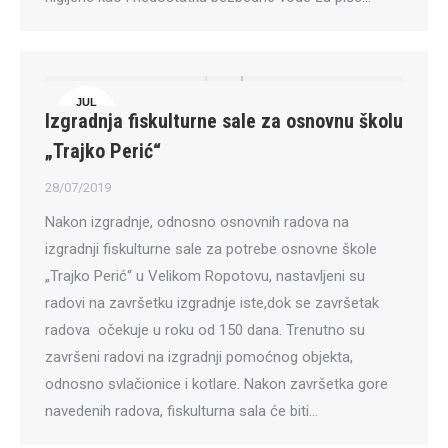
JUL
Izgradnja fiskulturne sale za osnovnu školu
28
„Trajko Perić“
28/07/2019
Nakon izgradnje, odnosno osnovnih radova na
izgradnji fiskulturne sale za potrebe osnovne škole
„Trajko Perić“ u Velikom Ropotovu, nastavljeni su
radovi na završetku izgradnje iste,dok se završetak
radova očekuje u roku od 150 dana. Trenutno su
završeni radovi na izgradnji pomoćnog objekta,
odnosno svlačionice i kotlare. Nakon završetka gore
navedenih radova, fiskulturna sala će biti…