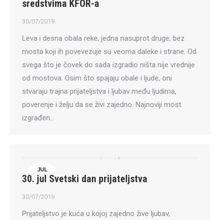
sredstvima KFOR-a
30/07/2019
Leva i desna obala reke, jedna nasuprot druge, bez
mosta koji ih povevezuje su veoma daleke i strane. Od
svega što je čovek do sada izgradio ništa nije vrednije
od mostova. Osim što spajaju obale i ljude, oni
stvaraju trajna prijateljstva i ljubav među ljudima,
poverenje i želju da se živi zajedno. Najnoviji most
izgrađen…
JUL
30. jul Svetski dan prijateljstva
30
30/07/2019
Prijateljstvo je kuća u kojoj zajedno žive ljubav,