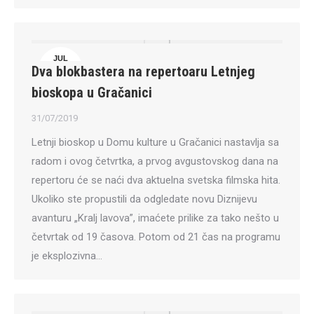
JUL
Dva blokbastera na repertoaru Letnjeg
31
bioskopa u Gračanici
31/07/2019
Letnji bioskop u Domu kulture u Gračanici nastavlja sa
radom i ovog četvrtka, a prvog avgustovskog dana na
repertoru će se naći dva aktuelna svetska filmska hita.
Ukoliko ste propustili da odgledate novu Diznijevu
avanturu „Kralj lavova”, imaćete prilike za tako nešto u
četvrtak od 19 časova. Potom od 21 čas na programu
je eksplozivna…