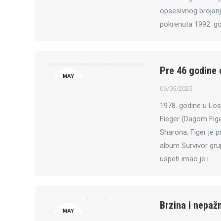
opsesivnog brojanja 
pokrenuta 1992. god
Pre 46 godine
MAY
6
06/05/2025
1978. godine u Lo
Fieger (Dagom Fige
Sharona. Figer je p
album Survivor grup
uspeh imao je i…
Brzina i nepaž
MAY