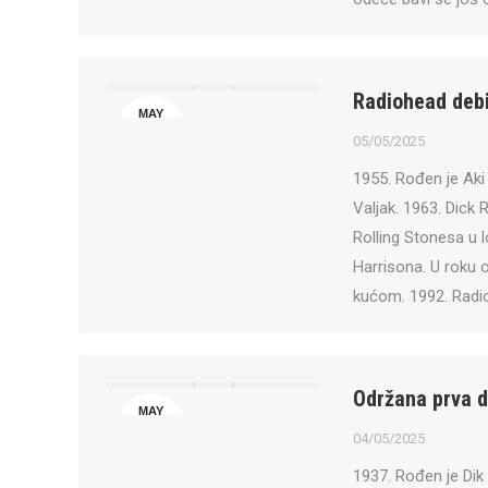
Radiohead debi
MAY
5
05/05/2025
1955. Rođen je Aki
Valjak. 1963. Dick
Rolling Stonesa u
Harrisona. U roku 
kućom. 1992. Radi
Održana prva 
MAY
4
04/05/2025
1937. Rođen je Dik D