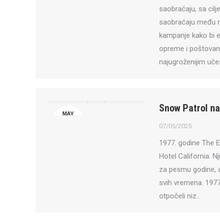
saobraćaju, sa cil
saobraćaju među ml
kampanje kako bi e
opreme i poštovanj
najugroženijim uče
Snow Patrol na 
MAY
7
07/05/2025
1977. godine The E
Hotel California. N
za pesmu godine, a 
svih vremena. 1977
otpočeli niz…