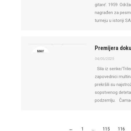
gitare’. 1959. Odr
nagrađen za pesmu ‘
turneju u istoriji
Premijera dok
MAY
4
04/05/2025
Sila iz senke/Trile
zapovednici multina
prekršili su najstr
sopstvenog deteta, 
podzemlju. Čamac 
←
1
…
115
116