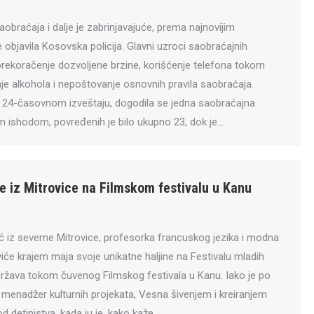
obraćaja i dalje je zabrinjavajuće, prema najnovijim
e objavila Kosovska policija. Glavni uzroci saobraćajnih
 prekoračenje dozvoljene brzine, korišćenje telefona tokom
je alkohola i nepoštovanje osnovnih pravila saobraćaja.
24-časovnom izveštaju, dogodila se jedna saobraćajna
 ishodom, povređenih je bilo ukupno 23, dok je…
ne iz Mitrovice na Filmskom festivalu u Kanu
ć iz severne Mitrovice, profesorka francuskog jezika i modna
iće krajem maja svoje unikatne haljine na Festivalu mladih
održava tokom čuvenog Filmskog festivala u Kanu. Iako je po
i menadžer kulturnih projekata, Vesna šivenjem i kreiranjem
d detinjstva, kada ju je, kako kaže,…