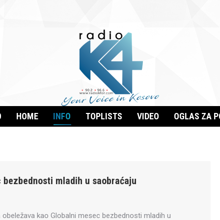
O
HOME
INFO
TOPLISTS
VIDEO
OGLAS ZA 
 bezbednosti mladih u saobraćaju
a obeležava kao Globalni mesec bezbednosti mladih u