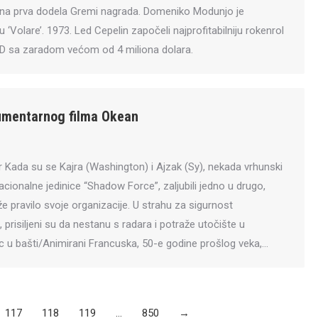
žana prva dodela Gremi nagrada. Domeniko Modunjo je
Volare’. 1973. Led Cepelin započeli najprofitabilniju rokenrol
 SAD sa zaradom većom od 4 miliona dolara.
umentarnog filma Okean
r Kada su se Kajra (Washington) i Ajzak (Sy), nekada vrhunski
cionalne jedinice “Shadow Force”, zaljubili jedno u drugo,
ože pravilo svoje organizacije. U strahu za sigurnost
prisiljeni su da nestanu s radara i potraže utočište u
u bašti/Animirani Francuska, 50-e godine prošlog veka,…
117
118
119
…
850
→