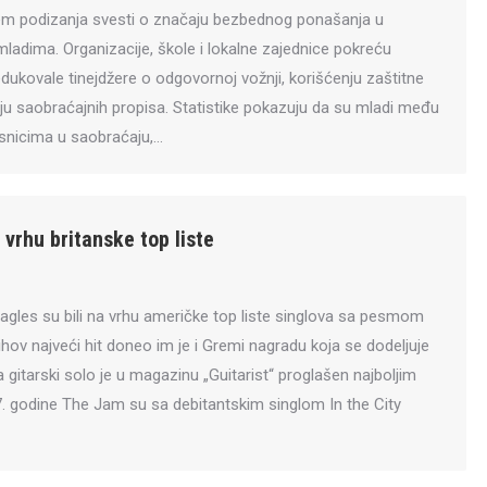
jem podizanja svesti o značaju bezbednog ponašanja u
adima. Organizacije, škole i lokalne zajednice pokreću
dukovale tinejdžere o odgovornoj vožnji, korišćenju zaštitne
u saobraćajnih propisa. Statistike pokazuju da su mladi među
snicima u saobraćaju,…
vrhu britanske top liste
agles su bili na vrhu američke top liste singlova sa pesmom
jihov najveći hit doneo im je i Gremi nagradu koja se dodeljuje
gitarski solo je u magazinu „Guitarist“ proglašen najboljim
. godine The Jam su sa debitantskim singlom In the City