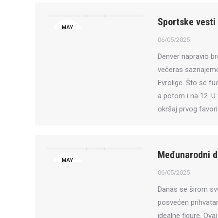
Sportske vesti
MAY
6
06/05/2025
Denver napravio br
večeras saznajemo 
Evrolige. Što se fu
a potom i na 12. U
okršaj prvog favor
Međunarodni da
MAY
6
06/05/2025
Danas se širom sve
posvećen prihvatanju
idealne figure. Ova