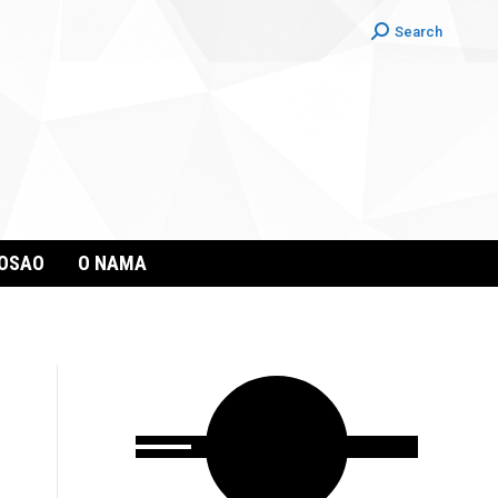
Search:
Search
POSAO
O NAMA