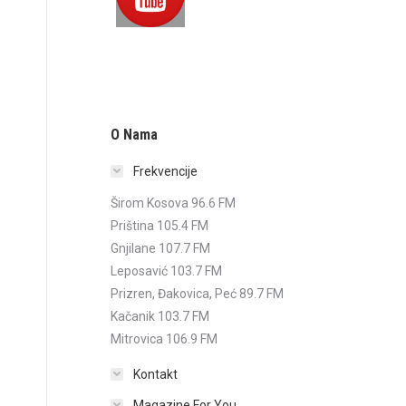
O Nama
Frekvencije
Širom Kosova 96.6 FM
Priština 105.4 FM
Gnjilane 107.7 FM
Leposavić 103.7 FM
Prizren, Đakovica, Peć 89.7 FM
Kačanik 103.7 FM
Mitrovica 106.9 FM
Kontakt
Magazine For You