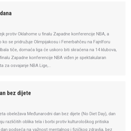
 dana
ejk protiv Oklahome u finalu Zapadne konferencije NBA, a
ko se pridružuje Olimpijakosu i Fenerbahčeu na Fajnlforu
dbala tiče, domaća liga će uskoro biti skraćena na 14 klubova,
 finalu Zapadne konferencije NBA viđen je spektakularan
ita za osvajanje NBA Lige,…
n bez dijete
ta obeležava Međunarodni dan bez dijete (No Diet Day), dan
 različitih oblika tela i borbi protiv kulturološkog pritiska
j dan podseća na važnost mentalnog i fizičkog zdravlja, bez