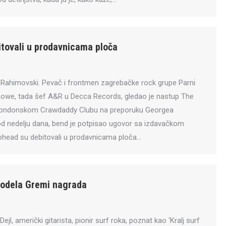
tovali u prodavnicama ploča
 Rahimovski. Pevač i frontmen zagrebačke rock grupe Parni
 Rowe, tada šef A&R u Decca Records, gledao je nastup The
 londonskom Crawdaddy Clubu na preporuku Georgea
od nedelju dana, bend je potpisao ugovor sa izdavačkom
ohead su debitovali u prodavnicama ploča…
dodela Gremi nagrada
ejl, američki gitarista, pionir surf roka, poznat kao ‘Kralj surf