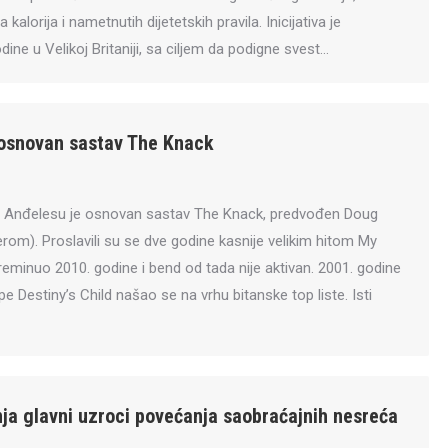
kalorija i nametnutih dijetetskih pravila. Inicijativa je
ine u Velikoj Britaniji, sa ciljem da podigne svest…
 osnovan sastav The Knack
s Anđelesu je osnovan sastav The Knack, predvođen Doug
rom). Proslavili su se dve godine kasnije velikim hitom My
reminuo 2010. godine i bend od tada nije aktivan. 2001. godine
e Destiny’s Child našao se na vrhu bitanske top liste. Isti
nja glavni uzroci povećanja saobraćajnih nesreća