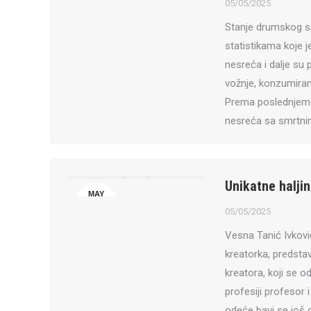
5
05/05/2025
Stanje drumskog sa
statistikama koje j
nesreća i dalje su
vožnje, konzumiran
Prema poslednjem 
nesreća sa smrtnim
Unikatne halji
MAY
5
05/05/2025
Vesna Tanić Ivkovi
kreatorka, predstav
kreatora, koji se 
profesiji profesor 
odeće bavi se još o