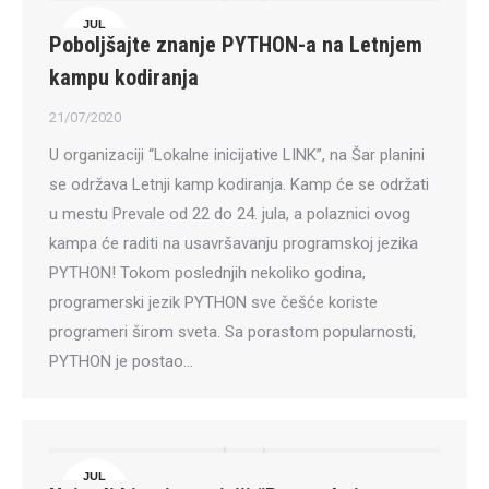
JUL
Poboljšajte znanje PYTHON-a na Letnjem
21
kampu kodiranja
21/07/2020
U organizaciji “Lokalne inicijative LINK”, na Šar planini
se održava Letnji kamp kodiranja. Kamp će se održati
u mestu Prevale od 22 do 24. jula, a polaznici ovog
kampa će raditi na usavršavanju programskoj jezika
PYTHON! Tokom poslednjih nekoliko godina,
programerski jezik PYTHON sve češće koriste
programeri širom sveta. Sa porastom popularnosti,
PYTHON je postao…
JUL