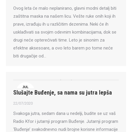
Ovog leta će malo neplanirano, glavni modni detalj biti
zaštitna maska na našem licu. Vešte ruke onih koji ih
prave, izrađuju ih u različitim dezenima. Neki će ih
usklađivati sa svojim odevnim kombinacijama, dok se
drugi neće opterećivati time. Leto je sinonim za
efektne aksesoare, a ovo leto barem po tome neće
biti drugačije od…
JUL
Slušajte Buđenje, sa nama su jutra lepša
22
22/07/2020
Svakoga jutra, sedam dana u nedelji, budite se uz vaš
Radio Kfor i jutarnji program Buđenje. Jutarnji program
‘Buđenje’ svakodnevno nudi brojne korisne informacije