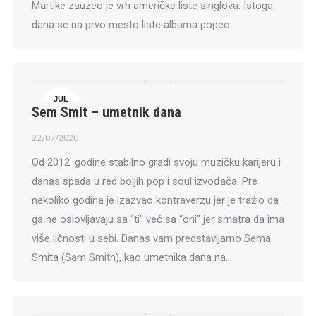
Martike zauzeo je vrh američke liste singlova. Istoga
dana se na prvo mesto liste albuma popeo…
JUL
Sem Smit – umetnik dana
22
22/07/2020
Od 2012. godine stabilno gradi svoju muzičku karijeru i
danas spada u red boljih pop i soul izvođača. Pre
nekoliko godina je izazvao kontraverzu jer je tražio da
ga ne oslovljavaju sa “ti” već sa “oni” jer smatra da ima
više ličnosti u sebi. Danas vam predstavljamo Sema
Smita (Sam Smith), kao umetnika dana na…