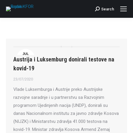
Search
Search:
JUL
Austrija i Luksemburg donirali testove na
23
kovid-19
23/07/2020
Vlade Luksemburga i Austrije preko Austrijske
razvojne saradnje i u partnerstvu sa Razvojnim
programom Ujedinjenih nacija (UNDP), donirali su
danas Nacionalnom institutu za javno zdravlje Kosova
(NIJZK) i Ministarstvu zdravlja 41.000 testova na
kovid-19. Ministar zdravlja Kosova Armend Zemaj