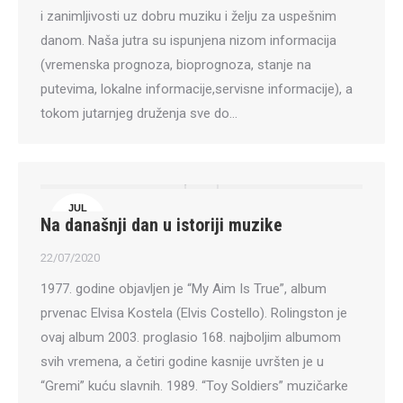
i zanimljivosti uz dobru muziku i želju za uspešnim
danom. Naša jutra su ispunjena nizom informacija
(vremenska prognoza, bioprognoza, stanje na
putevima, lokalne informacije,servisne informacije), a
tokom jutarnjeg druženja sve do…
JUL
Na današnji dan u istoriji muzike
22
22/07/2020
1977. godine objavljen je “My Aim Is True”, album
prvenac Elvisa Kostela (Elvis Costello). Rolingston je
ovaj album 2003. proglasio 168. najboljim albumom
svih vremena, a četiri godine kasnije uvršten je u
“Gremi” kuću slavnih. 1989. “Toy Soldiers” muzičarke