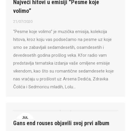
Najveći hitovi u emisiji “Pesme koje
21
volimo”
21/07/2020
“Pesme koje volimo” je muzička emisija, kolekcija
hitova, kroz koju vas podsećamo na pesme uz koje
smo se zabavljali sedamdesetih, osamdesetih i
devedesetih godina prošlog veka. Kfor radio vam
predstavlja tematska izdanja vaše omiljene emisije
vikendom, kao što su romantične sedamdesete koje
nas vraćaju u prošlost uz Arsena Dedića, Zdravka
Čolića i Sedmoricu mladih, Lolu…
JUL
Gans end rouses objavili svoj prvi album
21