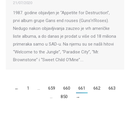
21/07/2020
1987. godine objavljen je “Appetite for Destruction”,
prvi album grupe Gans end rouses (Guns’n’Roses).
Nedugo nakon objavljivanja zauzeo je vrh američke
liste albuma, a do danas je prodat u više od 18 miliona
primeraka samo u SAD-u. Na njemu su se našli hitovi
“Welcome to the Jungle”, “Paradise City”, “Mr.
Brownstone” i “Sweet Child O’Mine”.…
←
1
…
659
660
661
662
663
…
850
→