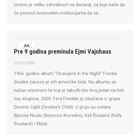
izrazio je veliku zahvalnost na donaciji, za koju kaže da
će pomoći kosovskim institucijama da se…
JUL
Pre 9 godina preminula Ejmi Vajnhaus
23
23/07/2020
1966. godine album “Strangers in the Night” Frenka
Sinatre zauzeo je vrh američke liste. Na albumu se
našao istoimeni hit koji je takođe bio broj jedan na listi
top singlova. 2000. Fera Frenklin je izbačena iz grupe
Destnis čajld (Destiny’s Child). U grupi su ostane
Bijonse Nouls (Beyonce Knowles), Keli Rouland (Kelly
Rowland) I Mišel…