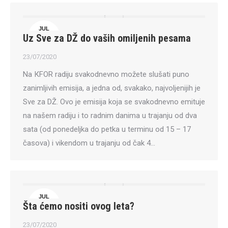
JUL
Uz Sve za DŽ do vaših omiljenih pesama
23
23/07/2020
Na КFOR radiju svakodnevno možete slušati puno
zanimljivih emisija, a jedna od, svakako, najvoljenijih je
Sve za DŽ. Ovo je emisija koja se svakodnevno emituje
na našem radiju i to radnim danima u trajanju od dva
sata (od ponedeljka do petka u terminu od 15 – 17
časova) i vikendom u trajanju od čak 4…
JUL
Šta ćemo nositi ovog leta?
23
23/07/2020