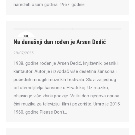
narednih osam godina. 1967. godine…
JUL
Na današnji dan rođen je Arsen Dedić
28
28/07/2025
1938. godine rođen je Arsen Dedić, književnik, pesnik i
kantautor. Autor je i izvođač više desetina šansona i
pobednik mnogih muzičkih festivala. Slovi za jednog
od utemeljitelja šansone u Hrvatskoj. Uz muziku,
objavio je više zbirki poezije. Veliki deo njegova opusa
čini muzika za televiziju, film i pozorište. Umro je 2015.
1960. godine Please Don’t…