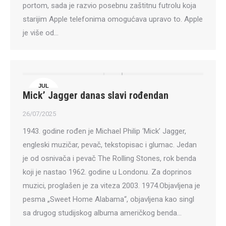
portom, sada je razvio posebnu zaštitnu futrolu koja
starijim Apple telefonima omogućava upravo to. Apple
je više od…
JUL
Mick’ Jagger danas slavi rođendan
26
26/07/2025
1943. godine rođen je Michael Philip ‘Mick’ Jagger,
engleski muzičar, pevač, tekstopisac i glumac. Jedan
je od osnivača i pevač The Rolling Stones, rok benda
koji je nastao 1962. godine u Londonu. Za doprinos
muzici, proglašen je za viteza 2003. 1974.Objavljena je
pesma „Sweet Home Alabama“, objavljena kao singl
sa drugog studijskog albuma američkog benda…