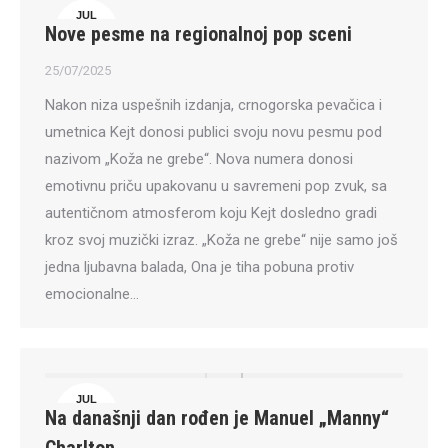
JUL
Nove pesme na regionalnoj pop sceni
25
25/07/2025
Nakon niza uspešnih izdanja, crnogorska pevačica i
umetnica Kejt donosi publici svoju novu pesmu pod
nazivom „Koža ne grebe“. Nova numera donosi
emotivnu priču upakovanu u savremeni pop zvuk, sa
autentičnom atmosferom koju Kejt dosledno gradi
kroz svoj muzički izraz. „Koža ne grebe“ nije samo još
jedna ljubavna balada, Ona je tiha pobuna protiv
emocionalne…
JUL
Na današnji dan rođen je Manuel „Manny“
25