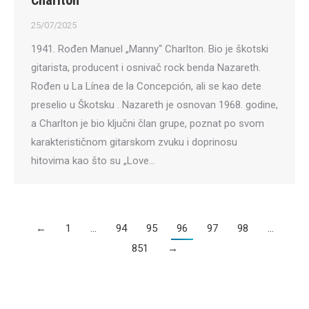
Charlton
25/07/2025
1941. Rođen Manuel „Manny“ Charlton. Bio je škotski
gitarista, producent i osnivač rock benda Nazareth.
Rođen u La Línea de la Concepción, ali se kao dete
preselio u Škotsku . Nazareth je osnovan 1968. godine,
a Charlton je bio ključni član grupe, poznat po svom
karakterističnom gitarskom zvuku i doprinosu
hitovima kao što su „Love…
←
1
…
94
95
96
97
98
…
851
→