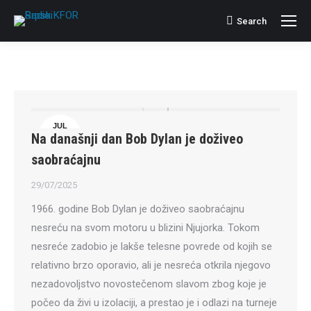
Search
Search:
JUL
Na današnji dan Bob Dylan je doživeo
29
saobraćajnu
29/07/2025
1966. godine Bob Dylan je doživeo saobraćajnu
nesreću na svom motoru u blizini Njujorka. Tokom
nesreće zadobio je lakše telesne povrede od kojih se
relativno brzo oporavio, ali je nesreća otkrila njegovo
nezadovoljstvo novostečenom slavom zbog koje je
počeo da živi u izolaciji, a prestao je i odlazi na turneje