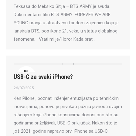
Teksasa do Meksiko Sitija – BTS ARMY je svuda.
Dokumentarni film BTS ARMY: FOREVER WE ARE
YOUNG uranja u strastvenu fandom zajednicu koja je
lansirala BTS, pop ikone 21. veka, u status globalnog
fenomena. Vrati mi je/Horor Kada brat…
JUL
USB-C za svaki iPhone?
26
26/07/2025
Ken Pilonel, poznati inženjer entuzijasta po tehničkim
inovacijama, ponovo je privukao pažnju javnosti svojim
rešenjem koje iPhone korisnicima donosi ono što su
godinama priželjkivali, USB-C priključak. Nakon što je
još 2021. godine napravio prvi iPhone sa USB-C