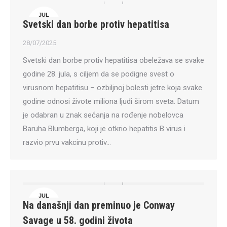
JUL
Svetski dan borbe protiv hepatitisa
28
28/07/2025
Svetski dan borbe protiv hepatitisa obeležava se svake
godine 28. jula, s ciljem da se podigne svest o
virusnom hepatitisu – ozbiljnoj bolesti jetre koja svake
godine odnosi živote miliona ljudi širom sveta. Datum
je odabran u znak sećanja na rođenje nobelovca
Baruha Blumberga, koji je otkrio hepatitis B virus i
razvio prvu vakcinu protiv…
JUL
Na današnji dan preminuo je Conway
27
Savage u 58. godini života