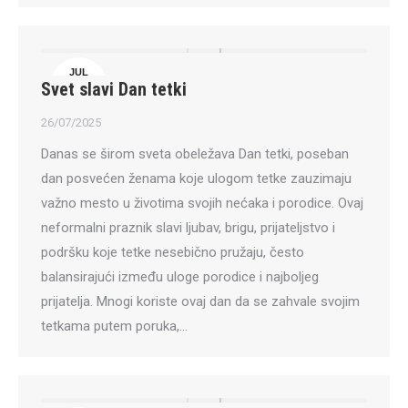
JUL
Svet slavi Dan tetki
26
26/07/2025
Danas se širom sveta obeležava Dan tetki, poseban
dan posvećen ženama koje ulogom tetke zauzimaju
važno mesto u životima svojih nećaka i porodice. Ovaj
neformalni praznik slavi ljubav, brigu, prijateljstvo i
podršku koje tetke nesebično pružaju, često
balansirajući između uloge porodice i najboljeg
prijatelja. Mnogi koriste ovaj dan da se zahvale svojim
tetkama putem poruka,…