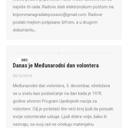
najviše tri rada. Radove slati elektronskom poštom na:
knjizevnanagradaleposavic@gmail.com. Radove
poslati mejlom potpisane šifrom, a u drugom
dokumentu…
DEC
Danas je Međunarodni dan volontera
5
05/12/2019
Međunarodni dan volontera, 5. decembar, obeležava
se u svetu kao podsećanje na dan kada je 1970.
godine stvoren Program Ujedinjenih nacija za
volontere. Cilj je podstaći što veći broj ljudi da ponude
svoje volonterske usluge. Ljudi dobre volje, kako ih
nazivaju, za svoj rad ne očekuju materijalnu