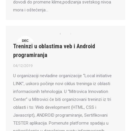
dovodi do promene klime,podizanja svetskog nivoa
mora i oštećenja…
DEC
Treninzi u oblastima veb i Android
4
programiranja
04/12/2019
U organizaciji nevladine organizacije “Local initiative
LINK”, uskoro počinje novi ciklus treninga iz oblasti
informacionih tehnologija. U “Mitrovica Innovation
Center” u Mitrovici će biti organizovani treninzi iz tri
oblasti i to: Web development (HTML, CSS i
Javascript), ANDROID programiranje, Sertifikovani
TESTER aplikacija. Pomenute platforme spadaju u