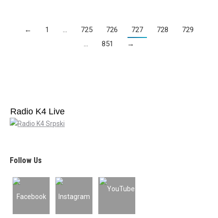
←
1
…
725
726
727
728
729
…
851
→
Radio K4 Live
Follow Us