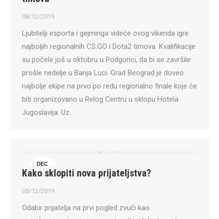
08/12/2019
Ljubitelji esporta i gejminga videće ovog vikenda igre
najboljih regionalnih CS:GO i Dota2 timova. Kvalifikacije
su počele još u oktobru u Podgorici, da bi se završile
prošle nedelje u Banja Luci. Grad Beograd je doveo
najbolje ekipe na prvo po redu regionalno finale koje će
biti organizovano u Relog Centru u sklopu Hotela
Jugoslavija. Uz…
DEC
Kako sklopiti nova prijateljstva?
5
05/12/2019
Odabir prijatelja na prvi pogled zvuči kao