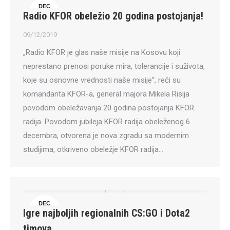
DEC
Radio KFOR obeležio 20 godina postojanja!
9
09/12/2019
„Radio KFOR je glas naše misije na Kosovu koji
neprestano prenosi poruke mira, tolerancije i suživota,
koje su osnovne vrednosti naše misije“, reči su
komandanta KFOR-a, general majora Mikela Risija
povodom obeležavanja 20 godina postojanja KFOR
radija. Povodom jubileja KFOR radija obeleženog 6.
decembra, otvorena je nova zgradu sa modernim
studijima, otkriveno obeležje KFOR radija…
DEC
Igre najboljih regionalnih CS:GO i Dota2
8
timova