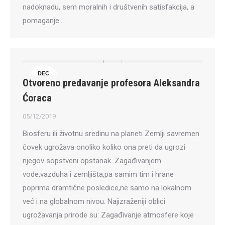
nadoknadu, sem moralnih i društvenih satisfakcija, a
pomaganje…
DEC
Otvoreno predavanje profesora Aleksandra
5
Ćoraca
05/12/2019
Biosferu ili životnu sredinu na planeti Zemlji savremen
čovek ugrožava onoliko koliko ona preti da ugrozi
njegov sopstveni opstanak. Zagađivanjem
vode,vazduha i zemljišta,pa samim tim i hrane
poprima dramtične posledice,ne samo na lokalnom
već i na globalnom nivou. Najizraženiji oblici
ugrožavanja prirode su: Zagađivanje atmosfere koje