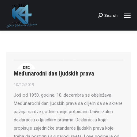
Search
Search:
DEC
Međunarodni dan ljudskih prava
10
10/12/2019
Još od 1950. godine, 10. decembra se obeležava
Međunarodni dan ljudskih prava sa ciljem da se skrene
pažnja na dve godine ranije potpisanu Univerzalnu
deklaraciju o ljusdkim pravima. Deklaracija koja
propisuje zajedničke standarde ljudskih prava koje
treba da postignu svi narodi sveta. I ove godine je od