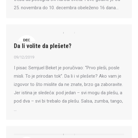
25. novembra do 10. decembra obeleženo 16 dana…
DEC
Da li volite da plešete?
9
09/12/2019
I pisac Semjuel Beket je poručivao: “Prvo pleši, posle
misli. To je prirodan tok”. Da li i vi plešete? Ako vam je
izgovor to što mislite da ne znate, brzo ga zaboravite.
Jer istina je sledeća: pod jedan – svi mogu da plešu, a
pod dva – svi bi trebalo da plešu. Salsa, zumba, tango,
…