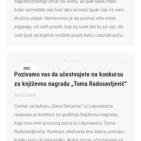
najjednostavnija stvar na svetu, ali ipak kada malo
bolje razmislite nije baš lako pronaći ljude čije će vam
društvo prijati. Neminovno je da postoji više vrsta
prijatelja, od onih pravih, koji će uvek biti tu za vas, do
onih ljudi sa kojima možete popiti kafu i završiti priču…
DEC
Pozivamo vas da učestvujete na konkursu
5
za književnu nagradu „Toma Radosavljević“
05/12/2019
Centar za kulturu „Sava Dečanac“ iz Leposavića
raspisao je konkurs za godišnju književnu nagradu,
koja nosi ime proznog pisca iz Leposavića Toma
Radosavljevića. Кonkurs obuhvata dva žanra, poeziju i
kratku priču ili pripovetku. Autor može učestvovati sa