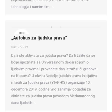
najkorišćenije u današnjem svetu informacionih
tehnologija i samim tim,…
DEC
„Autobus za ljudska prava”
4
04/12/2019
Da li ste aktivista za ljudska prava? Da li želite da se
bolje upoznate sa Univerzalnom deklaracijom o
ljudskim pravima i provedete dan istražujući gradove
na Kosovu? U okviru Nedelje ljudskih prava Inicijativa
mladih za ljudska prava (YIHR-KS) organizuje 10.
decembra 2019. godine vrlo zanimljiv događaj za
aktiviste za ljudska prava povodom Međunarodnog
dana ljudskih…