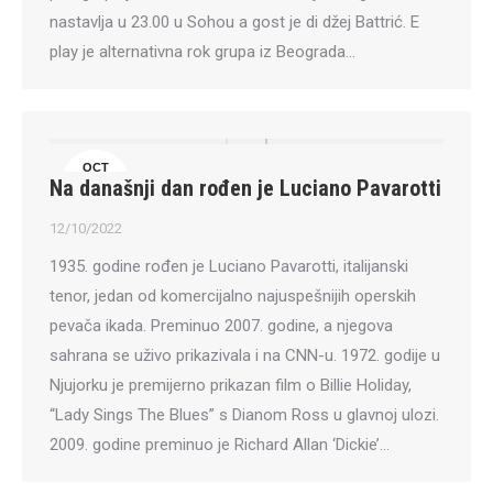
nastavlja u 23.00 u Sohou a gost je di džej Battrić. E
play je alternativna rok grupa iz Beograda…
OCT
Na današnji dan rođen je Luciano Pavarotti
12
12/10/2022
1935. godine rođen je Luciano Pavarotti, italijanski
tenor, jedan od komercijalno najuspešnijih operskih
pevača ikada. Preminuo 2007. godine, a njegova
sahrana se uživo prikazivala i na CNN-u. 1972. godije u
Njujorku je premijerno prikazan film o Billie Holiday,
“Lady Sings The Blues” s Dianom Ross u glavnoj ulozi.
2009. godine preminuo je Richard Allan ‘Dickie’…