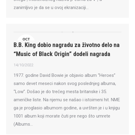
zanimljivo je da se u ovoj ekranizaciji…
OCT
B.B. King dobio nagradu za životno delo na
14
“Music of Black Origin” dodeli nagrada
14/10/2022
1977. godine David Bowie je objavio album “Heroes”
samo devet meseci nakon svog poslednjeg albuma,
“Low”. Došao je do trećeg mesta britanske i 35.
američke liste. Na njemu se našao i istoimeni hit. NME
ga je proglasio albumom godine, a uvršten je i u knjigu
1001 album koji morate čuti pre nego što umrete
(Albums…