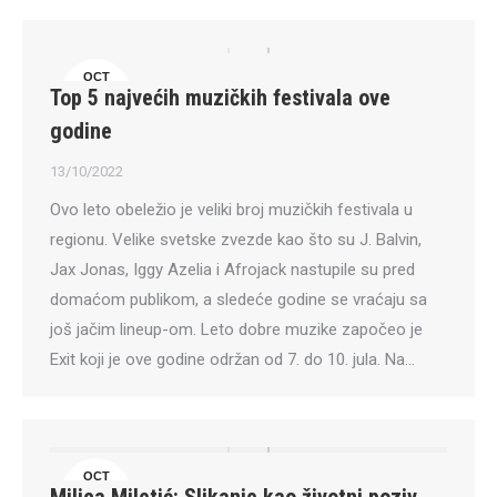
OCT
Top 5 najvećih muzičkih festivala ove
13
godine
13/10/2022
Ovo leto obeležio je veliki broj muzičkih festivala u
regionu. Velike svetske zvezde kao što su J. Balvin,
Jax Jonas, Iggy Azelia i Afrojack nastupile su pred
domaćom publikom, a sledeće godine se vraćaju sa
još jačim lineup-om. Leto dobre muzike započeo je
Exit koji je ove godine održan od 7. do 10. jula. Na…
OCT