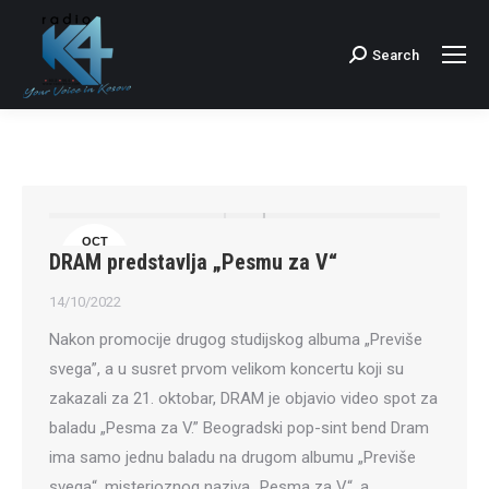
Search
Search:
OCT
DRAM predstavlja „Pesmu za V“
14
14/10/2022
Nakon promocije drugog studijskog albuma „Previše
svega”, a u susret prvom velikom koncertu koji su
zakazali za 21. oktobar, DRAM je objavio video spot za
baladu „Pesma za V.” Beogradski pop-sint bend Dram
ima samo jednu baladu na drugom albumu „Previše
svega“, misterioznog naziva „Pesma za V“, a