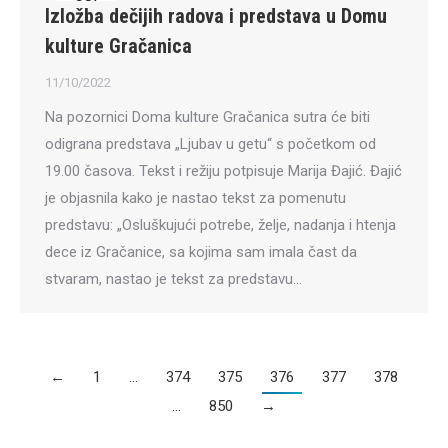
Izložba dečijih radova i predstava u Domu
11
kulture Gračanica
11/10/2022
Na pozornici Doma kulture Gračanica sutra će biti
odigrana predstava „Ljubav u getu“ s početkom od
19.00 časova. Tekst i režiju potpisuje Marija Đajić. Đajić
je objasnila kako je nastao tekst za pomenutu
predstavu: „Osluškujući potrebe, želje, nadanja i htenja
dece iz Gračanice, sa kojima sam imala čast da
stvaram, nastao je tekst za predstavu…
←
1
…
374
375
376
377
378
…
850
→