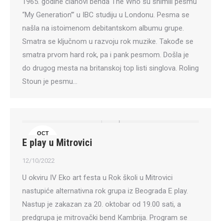
1965. godine članovi benda The Who su snimili pesmu
“My Generation’” u IBC studiju u Londonu. Pesma se
našla na istoimenom debitantskom albumu grupe.
Smatra se ključnom u razvoju rok muzike. Takođe se
smatra prvom hard rok, pa i pank pesmom. Došla je
do drugog mesta na britanskoj top listi singlova. Roling
Stoun je pesmu…
OCT
E play u Mitrovici
12
12/10/2022
U okviru IV Eko art festa u Rok školi u Mitrovici
nastupiće alternativna rok grupa iz Beograda E play.
Nastup je zakazan za 20. oktobar od 19.00 sati, a
predgrupa je mitrovački bend Кambrija. Program se