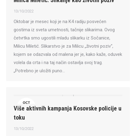
Milica Miletić: Slikanje kao životni poziv
13
13/10/2022
Oktobar je mesec koji je na K4 radiju posvećen
gostima iz sveta umetnosti, tačnije slikarima. Ovog
četvrtka smo ugostili mladu slikarku iz Sočanice,
Milicu Miletić. Slikarstvo je za Milicu „životni poziv“,
kojem se odazvala od malena jer je, kako kaže, oduvek
volela da crta i na taj način ostavlja svoj trag.
„Potrebno je uložiti puno…
OCT
Više aktivnih kampanja Kosovske policije u
13
toku
13/10/2022