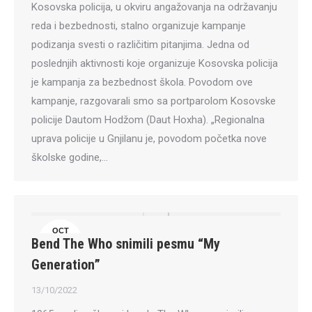
Kosovska policija, u okviru angažovanja na održavanju
reda i bezbednosti, stalno organizuje kampanje
podizanja svesti o različitim pitanjima. Jedna od
poslednjih aktivnosti koje organizuje Kosovska policija
je kampanja za bezbednost škola. Povodom ove
kampanje, razgovarali smo sa portparolom Kosovske
policije Dautom Hodžom (Daut Hoxha). „Regionalna
uprava policije u Gnjilanu je, povodom početka nove
školske godine,…
OCT
Bend The Who snimili pesmu “My
13
Generation”
13/10/2022