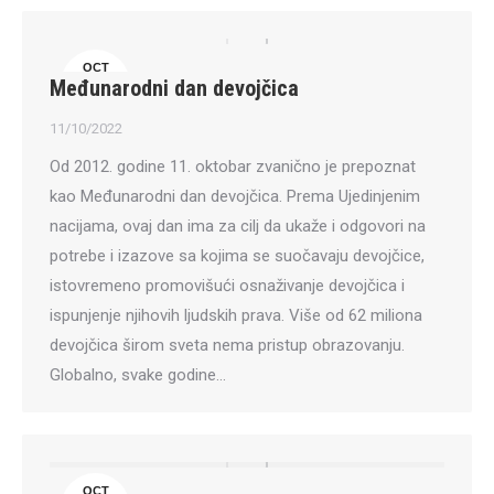
OCT
Međunarodni dan devojčica
11
11/10/2022
Od 2012. godine 11. oktobar zvanično je prepoznat
kao Međunarodni dan devojčica. Prema Ujedinjenim
nacijama, ovaj dan ima za cilj da ukaže i odgovori na
potrebe i izazove sa kojima se suočavaju devojčice,
istovremeno promovišući osnaživanje devojčica i
ispunjenje njihovih ljudskih prava. Više od 62 miliona
devojčica širom sveta nema pristup obrazovanju.
Globalno, svake godine…
OCT