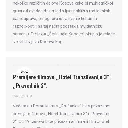
nekoliko različitih delova Kosova kako bi multietničkoj
grupi od dvadesetak mladih ljudi približila rad lokalnih
samouprava, omogućila istraživanje kulturnih
raznolikosti i na taj način podstakla multietničku
saradnju. Projekat „Četiri ugla Kosovo“ okupio je mlade
iz svih krajeva Kosova koji…
AUG
Premijere filmova ,,Hotel Transilvanija 3″ i
9
,,Pravednik 2“.
09/08/2018
Večeras u Domu kulture ,,Gračanica” biće prikazane
premijere filmova ,,Hotel Transilvanija 3″ i ,,Pravednik
2“. Od 19 časova biće prikazan animirani film ,,Hotel