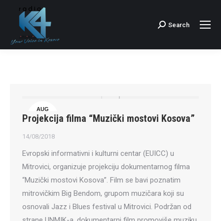
Search
Search:
AUG
Projekcija filma “Muzički mostovi Kosova”
14
14/08/2018
Evropski informativni i kulturni centar (EUICC) u
Mitrovici, organizuje projekciju dokumentarnog filma
“Muzički mostovi Kosova”. Film se bavi poznatim
mitrovičkim Big Bendom, grupom muzičara koji su
osnovali Jazz i Blues festival u Mitrovici. Podržan od
strane UNMIK-a, dokumentarni film promoviše muziku,