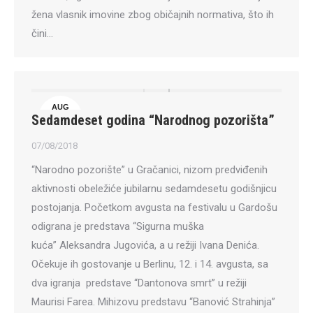
žena vlasnik imovine zbog običajnih normativa, što ih
čini…
AUG
Sedamdeset godina “Narodnog pozorišta”
7
07/08/2018
“Narodno pozorište” u Gračanici, nizom predviđenih
aktivnosti obeležiće jubilarnu sedamdesetu godišnjicu
postojanja. Početkom avgusta na festivalu u Gardošu
odigrana je predstava “Sigurna muška
kuća” Aleksandra Jugovića, a u režiji Ivana Denića.
Očekuje ih gostovanje u Berlinu, 12. i 14. avgusta, sa
dva igranja predstave “Dantonova smrt” u režiji
Maurisi Farea. Mihizovu predstavu “Banović Strahinja”