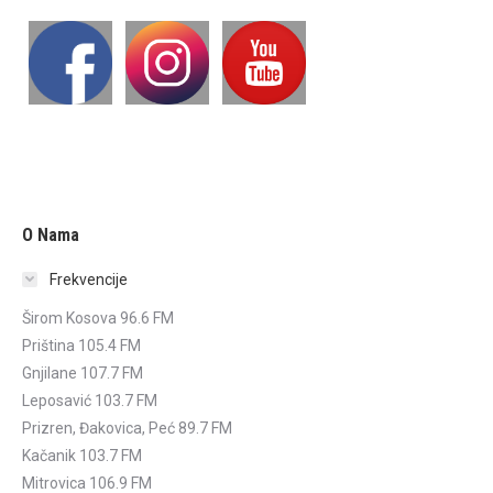
O Nama
Frekvencije
Širom Kosova 96.6 FM
Priština 105.4 FM
Gnjilane 107.7 FM
Leposavić 103.7 FM
Prizren, Đakovica, Peć 89.7 FM
Kačanik 103.7 FM
Mitrovica 106.9 FM