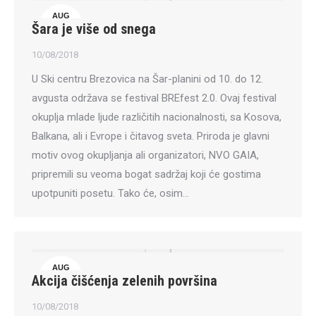
AUG
Šara je više od snega
10
10/08/2018
U Ski centru Brezovica na Šar-planini od 10. do 12.
avgusta održava se festival BREfest 2.0. Ovaj festival
okuplja mlade ljude različitih nacionalnosti, sa Kosova,
Balkana, ali i Evrope i čitavog sveta. Priroda je glavni
motiv ovog okupljanja ali organizatori, NVO GAIA,
pripremili su veoma bogat sadržaj koji će gostima
upotpuniti posetu. Tako će, osim…
AUG
Akcija čišćenja zelenih površina
10
10/08/2018