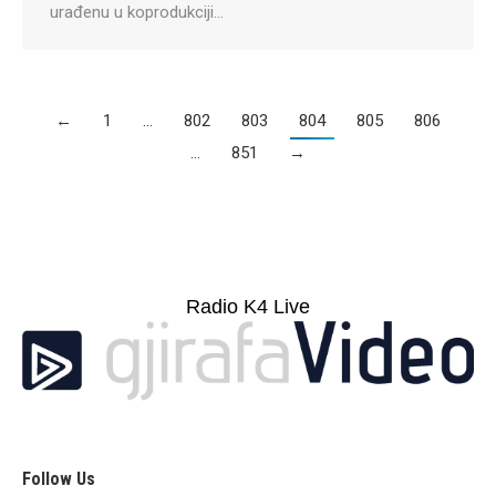
urađenu u koprodukciji…
←
1
…
802
803
804
805
806
…
851
→
Radio K4 Live
Follow Us