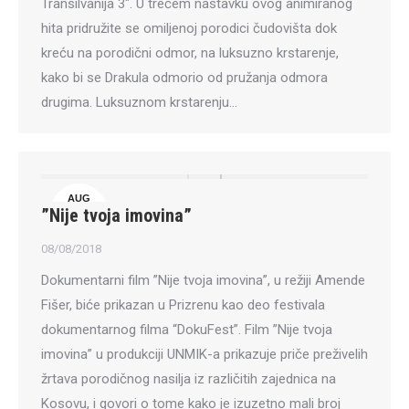
Transilvanija 3″. U trećem nastavku ovog animiranog
hita pridružite se omiljenoj porodici čudovišta dok
kreću na porodični odmor, na luksuzno krstarenje,
kako bi se Drakula odmorio od pružanja odmora
drugima. Luksuznom krstarenju…
AUG
”Nije tvoja imovina”
8
08/08/2018
Dokumentarni film ”Nije tvoja imovina”, u režiji Amende
Fišer, biće prikazan u Prizrenu kao deo festivala
dokumentarnog filma “DokuFest”. Film ”Nije tvoja
imovina” u produkciji UNMIK-a prikazuje priče preživelih
žrtava porodičnog nasilja iz različitih zajednica na
Kosovu, i govori o tome kako je izuzetno mali broj