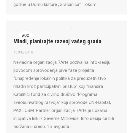
godine u Domu kulture „Gračanica“. Tokom…
AUG
Mladi, planirajte razvoj vašeg grada
13
13/08/2018
Nevladina organizacija 7Arte poziva na info-sesiju
povodom sprovođenja prve faze projekta
“Unapređenje lokalnih politika za preduzetništvo
mladih kroz participativni pristup” koji finansira
Katalitiči fond za civilno društvo “Programa
sveobuhvatnog razvoja” koji sprovode UN-Habitat,
PAX i CBM. Partner organizacije 7Arte je Lokalna
inicijativa link iz Severne Mitrovice. Info sesija će biti
održana u sredu, 15. avgusta…