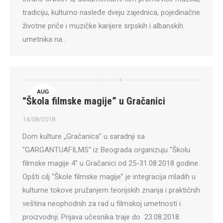
tradiciju, kulturno nasleđe dveju zajednica, pojedinačne
životne priče i muzičke karijere srpskih i albanskih
umetnika na…
AUG
“Škola filmske magije” u Gračanici
14
14/08/2018
Dom kulture „Gračanica” u saradnji sa
“GARGANTUAFILMS” iz Beograda organizuju “Školu
filmske magije 4” u Gračanici od 25-31.08.2018 godine.
Opšti cilj “Škole filmske magije” je integracija mladih u
kulturne tokove pružanjem teorijskih znanja i praktičnih
veština neophodnih za rad u filmskoj umetnosti i
proizvodnji. Prijava učesnika traje do 23.08.2018.