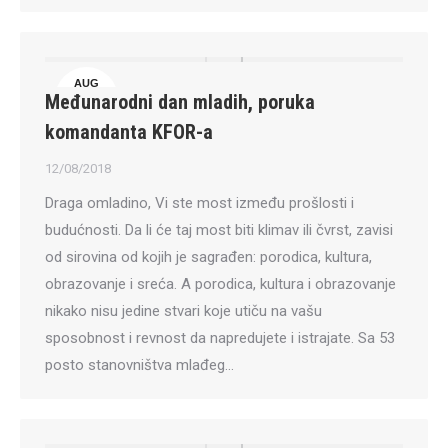
AUG
Međunarodni dan mladih, poruka
12
komandanta KFOR-a
12/08/2018
Draga omladino, Vi ste most između prošlosti i
budućnosti. Da li će taj most biti klimav ili čvrst, zavisi
od sirovina od kojih je sagrađen: porodica, kultura,
obrazovanje i sreća. A porodica, kultura i obrazovanje
nikako nisu jedine stvari koje utiču na vašu
sposobnost i revnost da napredujete i istrajate. Sa 53
posto stanovništva mlađeg…