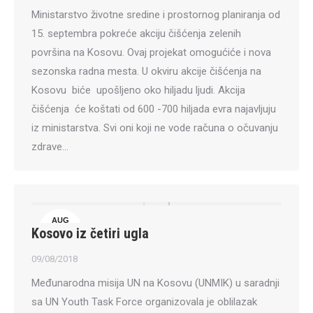
Ministarstvo životne sredine i prostornog planiranja od
15. septembra pokreće akciju čišćenja zelenih
površina na Kosovu. Ovaj projekat omogućiće i nova
sezonska radna mesta. U okviru akcije čišćenja na
Kosovu biće upošljeno oko hiljadu ljudi. Akcija
čišćenja će koštati od 600 -700 hiljada evra najavljuju
iz ministarstva. Svi oni koji ne vode računa o očuvanju
zdrave…
AUG
Kosovo iz četiri ugla
9
09/08/2018
Međunarodna misija UN na Kosovu (UNMIK) u saradnji
sa UN Youth Task Force organizovala je oblilazak