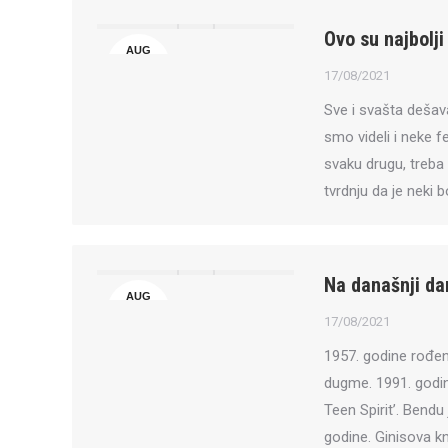
Ovo su najbolji
AUG
17
17/08/2021
Sve i svašta dešava
smo videli i neke f
svaku drugu, treba 
tvrdnju da je neki b
Na današnji da
AUG
17
17/08/2021
1957. godine rođen 
dugme. 1991. godin
Teen Spirit’. Bend
godine. Ginisova kn