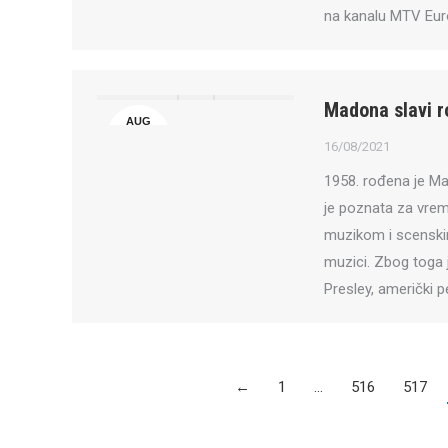
na kanalu MTV Eur
Madona slavi 
AUG
16
16/08/2021
1958. rođena je Ma
je poznata za vre
muzikom i scenskim
muzici. Zbog toga 
Presley, američki p
←
1
…
516
517