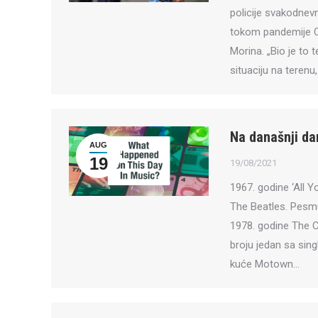
policije svakodnev
tokom pandemije COV
Morina. „Bio je to 
situaciju na teren
Na današnji da
AUG
19
19/08/2021
1967. godine ‘All Y
The Beatles. Pesmu 
1978. godine The C
broju jedan sa sin
kuće Motown…