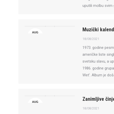
uputili molbu svim
Muzički kalend
AUG
18
18/08/2021
1973. godine pesma
američke liste sin
svetsku slavu, a u
1986. godine grupa 
Wet’. Album je do
Zanimljive činj
AUG
18
18/08/2021