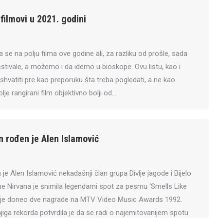
 filmovi u 2021. godini
 se na polju filma ove godine ali, za razliku od prošle, sada
estivale, a možemo i da idemo u bioskope. Ovu listu, kao i
shvatiti pre kao preporuku šta treba pogledati, a ne kao
olje rangirani film objektivno bolji od…
n rođen je Alen Islamović
je Alen Islamović nekadašnji član grupa Divlje jagode i Bijelo
e Nirvana je snimila legendarni spot za pesmu ‘Smells Like
u je doneo dve nagrade na MTV Video Music Awards 1992.
jiga rekorda potvrdila je da se radi o najemitovanijem spotu