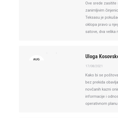
Ove srede zasitite
zanimljivim činjen
Teksasu je pokušao 
oklopa pravo u njeg
satove, dva velika 
Uloga Kosovske
AUG
17
17/08/2021
Kako bi se poštoval
bez prekida obavlja
novčanih kazni oni
informacije i odnos
operativnom planu 