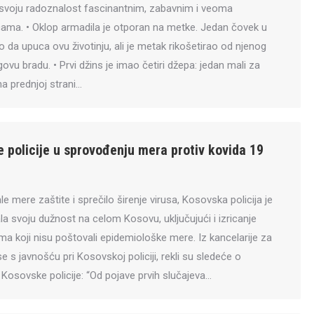
 svoju radoznalost fascinantnim, zabavnim i veoma
icama. • Oklop armadila je otporan na metke. Jedan čovek u
da upuca ovu životinju, ali je metak rikošetirao od njenog
ovu bradu. • Prvi džins je imao četiri džepa: jedan mali za
na prednjoj strani…
 policije u sprovođenju mera protiv kovida 19
e mere zaštite i sprečilo širenje virusa, Kosovska policija je
la svoju dužnost na celom Kosovu, uključujući i izricanje
ma koji nisu poštovali epidemiološke mere. Iz kancelarije za
e s javnošću pri Kosovskoj policiji, rekli su sledeće o
Kosovske policije: “Od pojave prvih slučajeva…