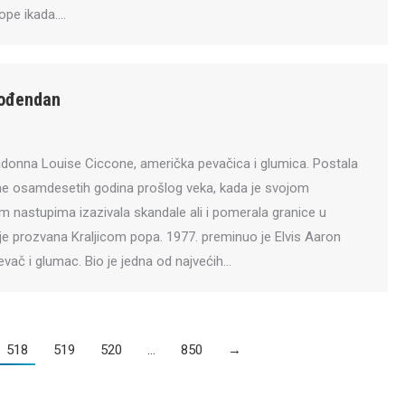
ope ikada.…
rođendan
donna Louise Ciccone, američka pevačica i glumica. Postala
me osamdesetih godina prošlog veka, kada je svojom
 nastupima izazivala skandale ali i pomerala granice u
je prozvana Kraljicom popa. 1977. preminuo je Elvis Aaron
evač i glumac. Bio je jedna od najvećih…
518
519
520
…
850
→