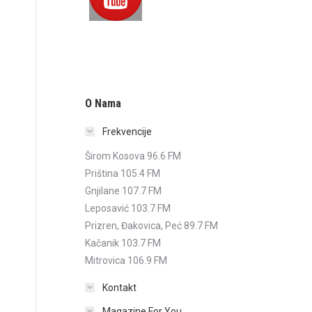
O Nama
Frekvencije
Širom Kosova 96.6 FM
Priština 105.4 FM
Gnjilane 107.7 FM
Leposavić 103.7 FM
Prizren, Đakovica, Peć 89.7 FM
Kačanik 103.7 FM
Mitrovica 106.9 FM
Kontakt
Magazine For You