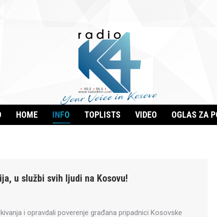
O
HOME
INFO
TOPLISTS
VIDEO
OGLAS ZA 
ja, u službi svih ljudi na Kosovu!
ekivanja i opravdali poverenje građana pripadnici Kosovske