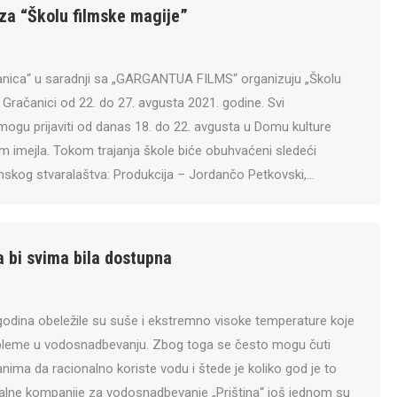
 za “Školu filmske magije”
anica“ u saradnji sa „GARGANTUA FILMS“ organizuju „Školu
 Gračanici od 22. do 27. avgusta 2021. godine. Svi
mogu prijaviti od danas 18. do 22. avgusta u Domu kulture
em imejla. Tokom trajanja škole biće obuhvaćeni sledeći
ilmskog stvaralaštva: Produkcija – Jordančo Petkovski,…
a bi svima bila dostupna
 godina obeležile su suše i ekstremno visoke temperature koje
bleme u vodosnadbevanju. Zbog toga se često mogu čuti
nima da racionalno koriste vodu i štede je koliko god je to
alne kompanije za vodosnadbevanje „Priština“ još jednom su