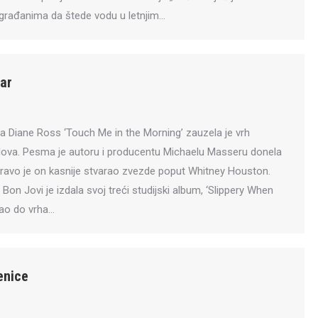
 građanima da štede vodu u letnjim…
ar
 Diane Ross ‘Touch Me in the Morning’ zauzela je vrh
glova. Pesma je autoru i producentu Michaelu Masseru donela
pravo je on kasnije stvarao zvezde poput Whitney Houston.
Bon Jovi je izdala svoj treći studijski album, ‘Slippery When
šao do vrha…
enice