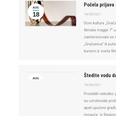
Počela prijava
AUG
18
18/08/2021
Dom kulture „Grač
filmske magije 7“ u
zainteresovani se 
„Gračanica“ ili put
kursevi iz sveta f
Štedite vodu d
AUG
18
18/08/2021
Proteklih nekoliko
su uzrokovale pro
apeli upućeni građa
moguće. Iz Region