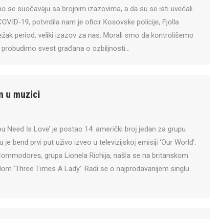
no se suočavaju sa brojnim izazovima, a da su se isti uvećali
ID-19, potvrdila nam je oficir Kosovske policije, Fjolla
težak period, veliki izazov za nas. Morali smo da kontrolišemo
u, probudimo svest građana o ozbiljnosti…
n u muzici
ou Need Is Love’ je postao 14. američki broj jedan za grupu
je bend prvi put uživo izveo u televizijskoj emisiji ‘Our World’.
ommodores, grupa Lionela Richija, našla se na britanskom
glom ‘Three Times A Lady’. Radi se o najprodavanijem singlu