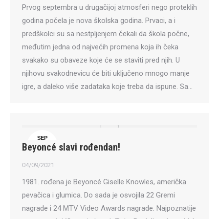
Prvog septembra u drugačijoj atmosferi nego proteklih
godina počela je nova školska godina. Prvaci, a i
predškolci su sa nestpljenjem čekali da škola počne,
međutim jedna od najvećih promena koja ih čeka
svakako su obaveze koje će se staviti pred njih. U
njihovu svakodnevicu će biti uključeno mnogo manje
igre, a daleko više zadataka koje treba da ispune. Sa…
SEP
Beyoncé slavi rođendan!
4
04/09/2021
1981. rođena je Beyoncé Giselle Knowles, američka
pevačica i glumica. Do sada je osvojila 22 Gremi
nagrade i 24 MTV Video Awards nagrade. Najpoznatije