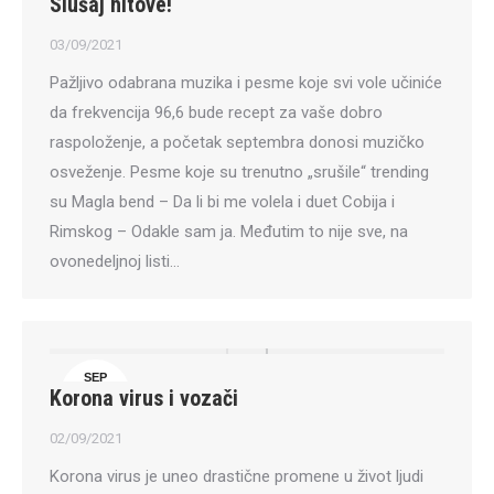
Slušaj hitove!
3
03/09/2021
Pažljivo odabrana muzika i pesme koje svi vole učiniće
da frekvencija 96,6 bude recept za vaše dobro
raspoloženje, a početak septembra donosi muzičko
osveženje. Pesme koje su trenutno „srušile“ trending
su Magla bend – Da li bi me volela i duet Cobija i
Rimskog – Odakle sam ja. Međutim to nije sve, na
ovonedeljnoj listi…
SEP
Korona virus i vozači
2
02/09/2021
Korona virus je uneo drastične promene u život ljudi