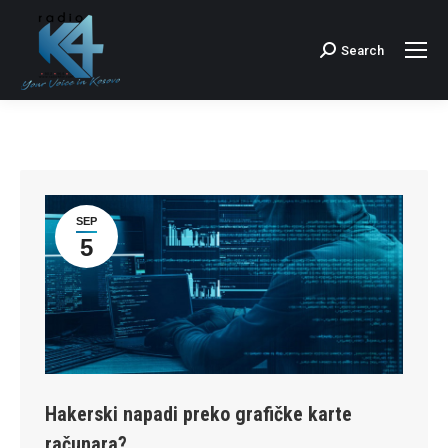
Search
Search:
SEP
5
Hakerski napadi preko grafičke karte
računara?