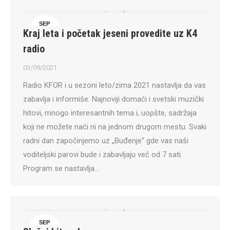
SEP
Kraj leta i početak jeseni provedite uz K4
3
radio
03/09/2021
Radio KFOR i u sezoni leto/zima 2021 nastavlja da vas
zabavlja i informiše. Najnoviji domaći i svetski muzički
hitovi, mnogo interesantnih tema i, uopšte, sadržaja
koji ne možete naći ni na jednom drugom mestu. Svaki
radni dan započinjemo uz „Buđenje“ gde vas naši
voditeljski parovi bude i zabavljaju već od 7 sati.
Program se nastavlja…
SEP