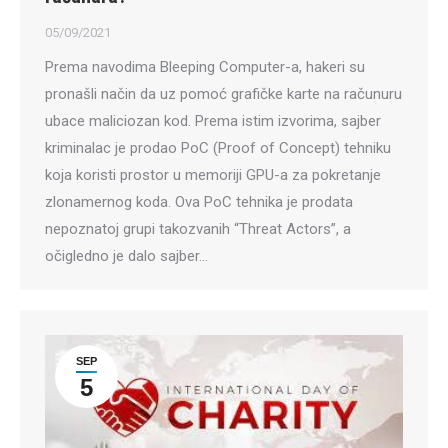
05/09/2021
Prema navodima Bleeping Computer-a, hakeri su
pronašli način da uz pomoć grafičke karte na računuru
ubace maliciozan kod. Prema istim izvorima, sajber
kriminalac je prodao PoC (Proof of Concept) tehniku
koja koristi prostor u memoriji GPU-a za pokretanje
zlonamernog koda. Ova PoC tehnika je prodata
nepoznatoj grupi takozvanih “Threat Actors”, a
očigledno je dalo sajber…
SEP
5