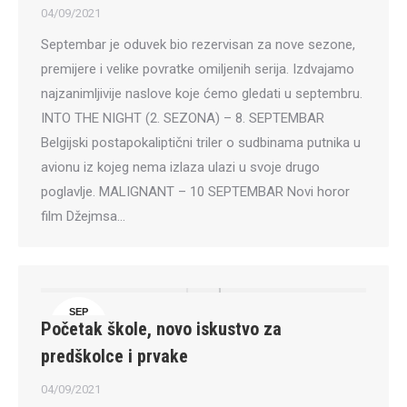
04/09/2021
Septembar je oduvek bio rezervisan za nove sezone,
premijere i velike povratke omiljenih serija. Izdvajamo
najzanimljivije naslove koje ćemo gledati u septembru.
INTO THE NIGHT (2. SEZONA) – 8. SEPTEMBAR
Belgijski postapokaliptični triler o sudbinama putnika u
avionu iz kojeg nema izlaza ulazi u svoje drugo
poglavlje. MALIGNANT – 10 SEPTEMBAR Novi horor
film Džejmsa…
SEP
Početak škole, novo iskustvo za
4
predškolce i prvake
04/09/2021