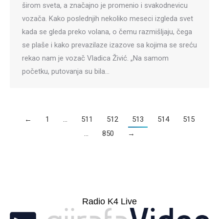
širom sveta, a značajno je promenio i svakodnevicu
vozača. Kako poslednjih nekoliko meseci izgleda svet
kada se gleda preko volana, o čemu razmišljaju, čega
se plaše i kako prevazilaze izazove sa kojima se sreću
rekao nam je vozač Vladica Živić. „Na samom
početku, putovanja su bila…
←
1
…
511
512
513
514
515
…
850
→
Radio K4 Live