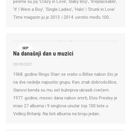
pesme su joj ‘Crazy in Love’, ‘Baby Boy’, ‘Irreplaceable’,
‘If I Were a Boy’, ‘Single Ladies’, ‘Halo’ i ‘Drunk in Love’.
Time magazin ju je 2013. i 2014. uvrstio među 100…
SEP
Na današnji dan u muzici
3
03/09/2021
1968. godine Ringo Starr se vratio u Bitlse nakon što je
na dve nedelje napustio grupu. Kao znak dobrodošlice,
članovi benda su mu set bubnjeva ukrasili cvećem.
1977. godine, mesec dana nakon smrti, Elvis Presley je
imao 27 albuma i 9 singlova unutar top 100 liste u
Velikoj Britaniji. Na listi albuma na broju jedan…