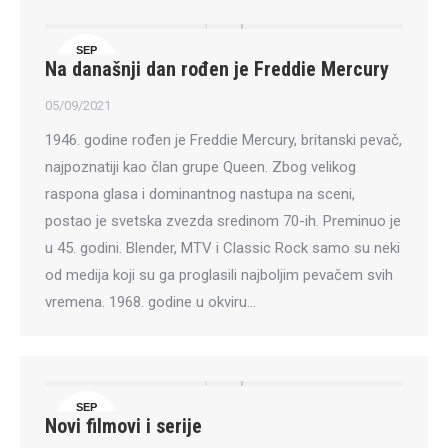
SEP
Na današnji dan rođen je Freddie Mercury
5
05/09/2021
1946. godine rođen je Freddie Mercury, britanski pevač,
najpoznatiji kao član grupe Queen. Zbog velikog
raspona glasa i dominantnog nastupa na sceni,
postao je svetska zvezda sredinom 70-ih. Preminuo je
u 45. godini. Blender, MTV i Classic Rock samo su neki
od medija koji su ga proglasili najboljim pevačem svih
vremena. 1968. godine u okviru…
SEP
Novi filmovi i serije
4