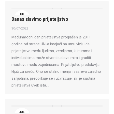
JUL
Danas slavimo prijateljstvo
30
30/07/2022
Međunarodni dan prijateljstva proglašen je 2011.
godine od strane UN-a imajući na umu viziju da
prijateljstvo među ljudima, zemljama, kulturama i
individualcima može stvoriti uslove mira i graditi
mostove među zajednicama. Prijateljstvo predstavlja
ključ za sreću. Ono se stalno menja i sazreva zajedno
sa ljudima, preoblikuje se i učvršćuje, ali je suština
prijateljstva uvek ista.…
JUL