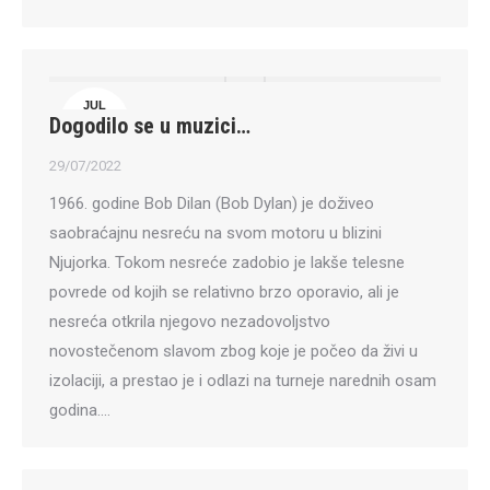
JUL
Dogodilo se u muzici…
29
29/07/2022
1966. godine Bob Dilan (Bob Dylan) je doživeo
saobraćajnu nesreću na svom motoru u blizini
Njujorka. Tokom nesreće zadobio je lakše telesne
povrede od kojih se relativno brzo oporavio, ali je
nesreća otkrila njegovo nezadovoljstvo
novostečenom slavom zbog koje je počeo da živi u
izolaciji, a prestao je i odlazi na turneje narednih osam
godina.…