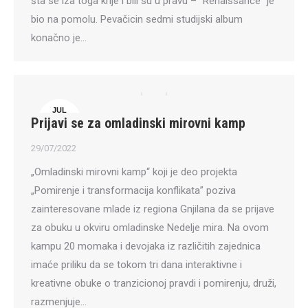
šta se iza toga krije i bili su u pravu – “Renaissance” je
bio na pomolu. Pevačicin sedmi studijski album
konačno je…
JUL
Prijavi se za omladinski mirovni kamp
29
29/07/2022
„Omladinski mirovni kamp“ koji je deo projekta
„Pomirenje i transformacija konflikata” poziva
zainteresovane mlade iz regiona Gnjilana da se prijave
za obuku u okviru omladinske Nedelje mira. Na ovom
kampu 20 momaka i devojaka iz različitih zajednica
imaće priliku da se tokom tri dana interaktivne i
kreativne obuke o tranzicionoj pravdi i pomirenju, druži,
razmenjuje…