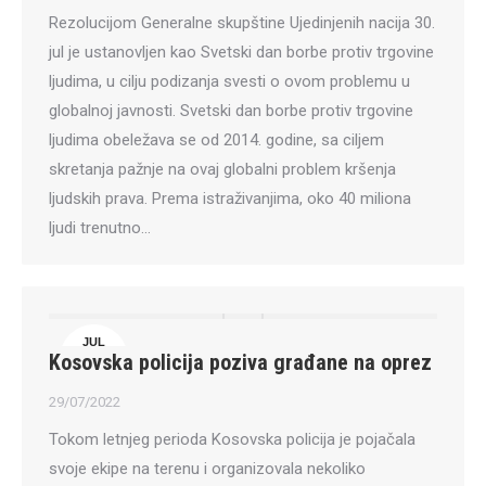
Rezolucijom Generalne skupštine Ujedinjenih nacija 30.
jul je ustanovljen kao Svetski dan borbe protiv trgovine
ljudima, u cilju podizanja svesti o ovom problemu u
globalnoj javnosti. Svetski dan borbe protiv trgovine
ljudima obeležava se od 2014. godine, sa ciljem
skretanja pažnje na ovaj globalni problem kršenja
ljudskih prava. Prema istraživanjima, oko 40 miliona
ljudi trenutno…
JUL
Kosovska policija poziva građane na oprez
29
29/07/2022
Tokom letnjeg perioda Kosovska policija je pojačala
svoje ekipe na terenu i organizovala nekoliko