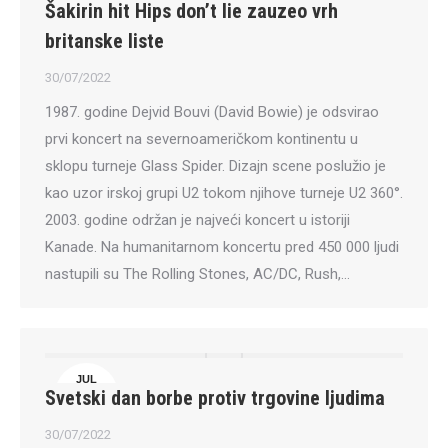
Šakirin hit Hips don’t lie zauzeo vrh
30
britanske liste
30/07/2022
1987. godine Dejvid Bouvi (David Bowie) je odsvirao
prvi koncert na severnoameričkom kontinentu u
sklopu turneje Glass Spider. Dizajn scene poslužio je
kao uzor irskoj grupi U2 tokom njihove turneje U2 360°.
2003. godine održan je najveći koncert u istoriji
Kanade. Na humanitarnom koncertu pred 450 000 ljudi
nastupili su The Rolling Stones, AC/DC, Rush,…
JUL
Svetski dan borbe protiv trgovine ljudima
30
30/07/2022