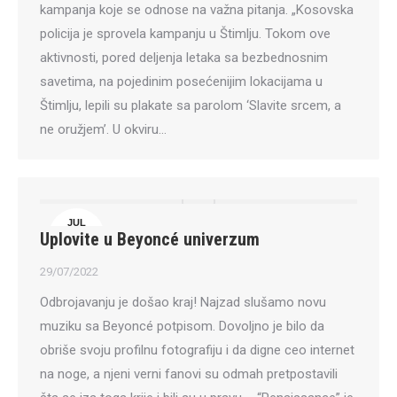
kampanja koje se odnose na važna pitanja. „Kosovska
policija je sprovela kampanju u Štimlju. Tokom ove
aktivnosti, pored deljenja letaka sa bezbednosnim
savetima, na pojedinim posećenijim lokacijama u
Štimlju, lepili su plakate sa parolom ‘Slavite srcem, a
ne oružjem’. U okviru…
JUL
Uplovite u Beyoncé univerzum
29
29/07/2022
Odbrojavanju je došao kraj! Najzad slušamo novu
muziku sa Beyoncé potpisom. Dovoljno je bilo da
obriše svoju profilnu fotografiju i da digne ceo internet
na noge, a njeni verni fanovi su odmah pretpostavili