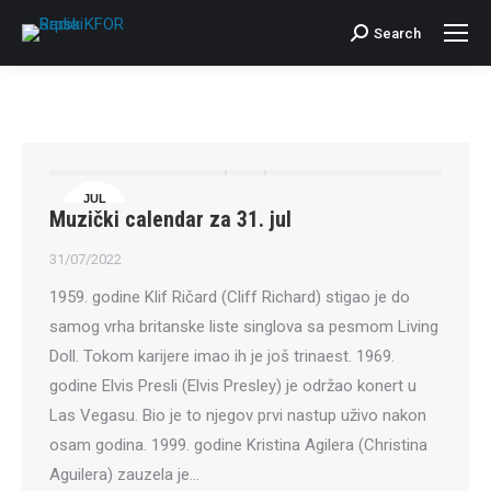
Search
Search:
JUL
Muzički calendar za 31. jul
31
31/07/2022
1959. godine Klif Ričard (Cliff Richard) stigao je do
samog vrha britanske liste singlova sa pesmom Living
Doll. Tokom karijere imao ih je još trinaest. 1969.
godine Elvis Presli (Elvis Presley) je održao konert u
Las Vegasu. Bio je to njegov prvi nastup uživo nakon
osam godina. 1999. godine Kristina Agilera (Christina
Aguilera) zauzela je…