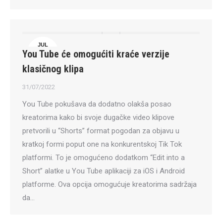
JUL
You Tube će omogućiti kraće verzije
31
klasičnog klipa
31/07/2022
You Tube pokušava da dodatno olakša posao
kreatorima kako bi svoje dugačke video klipove
pretvorili u “Shorts” format pogodan za objavu u
kratkoj formi poput one na konkurentskoj Tik Tok
platformi. To je omogućeno dodatkom “Edit into a
Short” alatke u You Tube aplikaciji za iOS i Android
platforme. Ova opcija omogućuje kreatorima sadržaja
da…