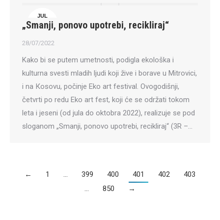
JUL
„Smanji, ponovo upotrebi, recikliraj“
28
28/07/2022
Kako bi se putem umetnosti, podigla ekološka i
kulturna svesti mladih ljudi koji žive i borave u Mitrovici,
i na Кosovu, počinje Eko art festival. Ovogodišnji,
četvrti po redu Eko art fest, koji će se održati tokom
leta i jeseni (od jula do oktobra 2022), realizuje se pod
sloganom „Smanji, ponovo upotrebi, recikliraj“ (3R –…
←
1
…
399
400
401
402
403
…
850
→