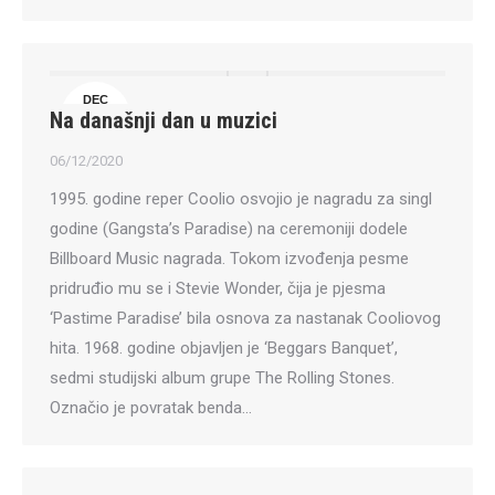
DEC
Na današnji dan u muzici
6
06/12/2020
1995. godine reper Coolio osvojio je nagradu za singl
godine (Gangsta’s Paradise) na ceremoniji dodele
Billboard Music nagrada. Tokom izvođenja pesme
pridruđio mu se i Stevie Wonder, čija je pjesma
‘Pastime Paradise’ bila osnova za nastanak Cooliovog
hita. 1968. godine objavljen je ‘Beggars Banquet’,
sedmi studijski album grupe The Rolling Stones.
Označio je povratak benda…