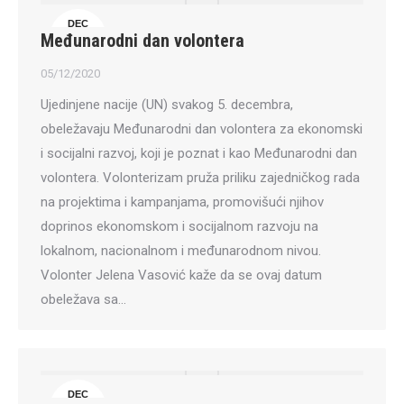
DEC
Međunarodni dan volontera
5
05/12/2020
Ujedinjene nacije (UN) svakog 5. decembra,
obeležavaju Međunarodni dan volontera za ekonomski
i socijalni razvoj, koji je poznat i kao Međunarodni dan
volontera. Volonterizam pruža priliku zajedničkog rada
na projektima i kampanjama, promovišući njihov
doprinos ekonomskom i socijalnom razvoju na
lokalnom, nacionalnom i međunarodnom nivou.
Volonter Jelena Vasović kaže da se ovaj datum
obeležava sa…
DEC