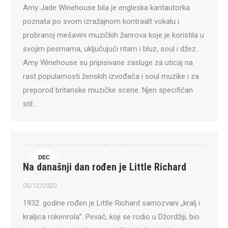
Amy Jade Winehouse bila je engleska kantautorka
poznata po svom izražajnom kontraalt vokalu i
probranoj mešavini muzičkih žanrova koje je koristila u
svojim pesmama, uključujući ritam i bluz, soul i džez.
Amy Winehouse su pripisivane zasluge za uticaj na
rast popularnosti ženskih izvođača i soul muzike i za
preporod britanske muzičke scene. Njen specifičan
stil…
DEC
Na današnji dan rođen je Little Richard
5
05/12/2020
1932. godine rođen je Little Richard samozvani „kralj i
kraljica rokenrola”. Pevač, koji se rodio u Džordžiji, bio