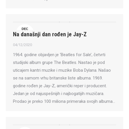
DEC
Na današnji dan rođen je Jay-Z
4
04/12/2020
1964. godine objavljen je ‘Beatles for Sale’, četvrti
studijski album grupe The Beatles. Nastao je pod
uticajem kantri muzike i muzike Boba Dylana. Našao
se na samom vrhu britanske liste albuma. 1969.
godine rođen je Jay-Z, američki reper i producent.
Jedan je od najuspešnijih i najbogatijih muzičara.
Prodao je preko 100 miliona primeraka svojih albuma…