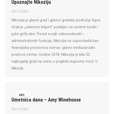
Upoznajte Nikoziju
5
05/12/2020
Nikozija je glavni grad i glavno gradsko područje Kipra.
Grad je „zelenom linijom“ podeljen na severni turski i
južni grčki deo. Pored svojih zakonodavnih i
administrativnih funkcija, Nikozija se uspostavila kao
finansijska prestonica ostrva i glavni međunarodni
poslovni centar. Godine 2018. Nikozija je bila 32.
najbogatiji grad na svetu u pogledu kupovne moći. U
Nikoziji…
DEC
Umetnica dana – Amy Winehouse
5
05/12/2020