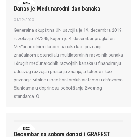
DEC
Danas je Međunarodni dan banaka
4
04/12/2020
Generalna skupština UN usvojila je 19. decembra 2019.
rezoluciju 74/245, kojom je 4. decembar proglašen
Međunarodnim danom banaka kao priznanje
značajnom potencijalu multilateralnih razvojnih banaka
i drugih međunarodnih razvojnih banaka u finansiranju
održivog razvoja i pružanju znanja, a takođe i kao
priznanje vitalne uloge bankarskih sistema u državama
članicama u doprinosu poboljšanja životnog
standarda. O…
DEC
Decembar sa sobom donosi i GRAFEST
3