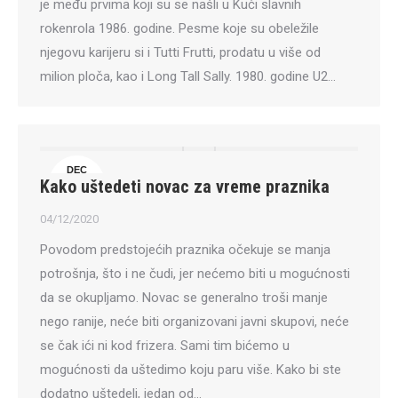
je među prvima koji su se našli u Kući slavnih
rokenrola 1986. godine. Pesme koje su obeležile
njegovu karijeru si i Tutti Frutti, prodatu u više od
milion ploča, kao i Long Tall Sally. 1980. godine U2…
DEC
Kako uštedeti novac za vreme praznika
4
04/12/2020
Povodom predstojećih praznika očekuje se manja
potrošnja, što i ne čudi, jer nećemo biti u mogućnosti
da se okupljamo. Novac se generalno troši manje
nego ranije, neće biti organizovani javni skupovi, neće
se čak ići ni kod frizera. Sami tim bićemo u
mogućnosti da uštedimo koju paru više. Kako bi ste
dodatno uštedeli, jedan od…