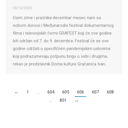
03/12/2020
Osim zime i praznika decembar mesec nam sa
sobom donosi i Međunarodni festival dokumentarnog
filma i televizijskih formi GRAFEST koji će ove godine
biti održan od 7. do 9. decembra. Festival će se ove
godine održati u specifičnim pandemijskim uslovima
koji podrazumevaju potpunu brigu o sebi i drugima,
rekao je predstavnik Doma kulture Gračanica Ivan…
←
1
…
604
605
606
607
608
…
851
→