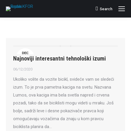
Search
Search:
DEC
Najnoviji interesantni tehnološki izumi
6
06/12/2020
Ukoliko volite da vozite bicikl, svideće vam se sledeći
izum. To je prva pametna kaciga na svetu. Nazvana
Lumos, ova kaciga ima bela svetla napred i crvena
pozadi, tako da se biciklisti mogu videti u mraku. Još
bolje, sadrži leve i desne pokazivače pravca koji
omogućavaju vozačima da znaju u kom pravcu
biciklista planira da…