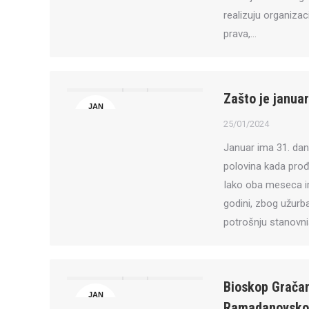
realizuju organizaci
prava,…
Zašto je janua
JAN
25
25/01/2024
Januar ima 31. dan
polovina kada prođu
Iako oba meseca i
godini, zbog užurb
potrošnju stanovni
Bioskop Gračan
JAN
Ramadanovsk