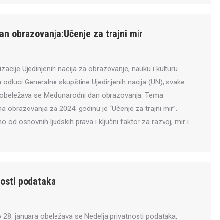
n obrazovanja:Učenje za trajni mir
nizacije Ujedinjenih nacija za obrazovanje, nauku i kulturu
odluci Generalne skupštine Ujedinjenih nacija (UN), svake
a obeležava se Međunarodni dan obrazovanja. Tema
obrazovanja za 2024. godinu je “Učenje za trajni mir”.
o od osnovnih ljudskih prava i ključni faktor za razvoj, mir i
nosti podataka
o 28. januara obeležava se Nedelja privatnosti podataka,