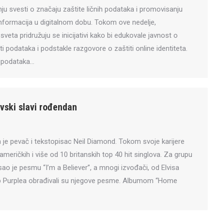
u svesti o značaju zaštite ličnih podataka i promovisanju
informacija u digitalnom dobu. Tokom ove nedelje,
sveta pridružuju se inicijativi kako bi edukovale javnost o
ti podataka i podstakle razgovore o zaštiti online identiteta.
i podataka…
vski slavi rođendan
 je pevač i tekstopisac Neil Diamond. Tokom svoje karijere
američkih i više od 10 britanskih top 40 hit singlova. Za grupu
o je pesmu “I’m a Believer”, a mnogi izvođači, od Elvisa
p Purplea obrađivali su njegove pesme. Albumom “Home