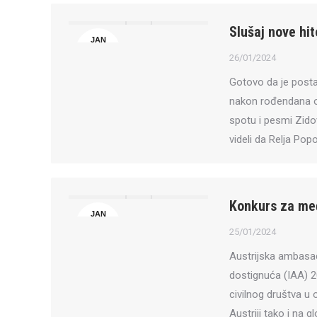
Slušaj nove hi
JAN
26
26/01/2024
Gotovo da je posta
nakon rođendana ob
spotu i pesmi Zidov
videli da Relja Pop
Konkurs za me
JAN
25
25/01/2024
Austrijska ambasad
dostignuća (IAA) 
civilnog društva u o
Austriji tako i na gl