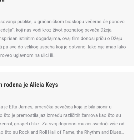
esovanja publike, u gračaničkom bioskopu večeras će ponovo
“Nedelja”, koji nas vodi kroz život poznatog pevača Džeja
pirisan istinitim događajima, ovaj film donosi priču o Džeju
ti pa sve do velikog uspeha koji je ostvario. Iako nije imao lako
proveo uglavnom na ulici ili…
n rođena je Alicia Keys
 je Etta James, američka pevačica koja je bila pionir u
 što je premostila jaz između različitih žanrova kao što su
kenrol, gospel i bluz. Za svoj doprinos muzici svedoči više od
ao što su Rock and Roll Hall of Fame, the Rhythm and Blues…