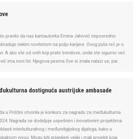
tove
lo pravilo da nas kantautorka Emina Jahović neposredno
raduje nekim novitetom na polju karijere. Ovog puta reč je o
i. A ako ste od onih koji prate trendove, onda ste sigurno već
ović ima novi hit. Njegova pesma Sve si znala nalazi se, par…
đukulturna dostignuća austrijske ambasade
a u Prištini otvorila je konkurs za nagradu za međukulturna
2024. Nagrada se dodeljuje uspešnim i inovativnim projektima
blasti interkulturalnog i međureligijskog dijaloga, kako u
obalnom nivou. Mogu biti prijavljeni veliki i mali projekti koje