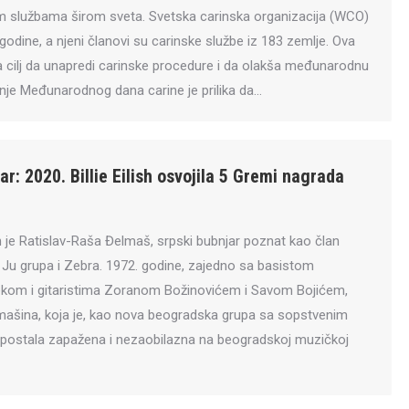
m službama širom sveta. Svetska carinska organizacija (WCO)
odine, a njeni članovi su carinske službe iz 183 zemlje. Ova
a cilj da unapredi carinske procedure i da olakša međunarodnu
anje Međunarodnog dana carine je prilika da…
r: 2020. Billie Eilish osvojila 5 Gremi nagrada
 je Ratislav-Raša Đelmaš, srpski bubnjar poznat kao član
Ju grupa i Zebra. 1972. godine, zajedno sa basistom
m i gitaristima Zoranom Božinovićem i Savom Bojićem,
mašina, koja je, kao nova beogradska grupa sa sopstvenim
 postala zapažena i nezaobilazna na beogradskoj muzičkoj