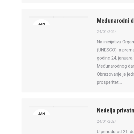
Međunarodni da
JAN
24
24/01/2024
Na inicijativu Orga
(UNESCO), a prema 
godine 24. januar
Međunarodnog dana 
Obrazovanje je jedn
prosperitet.…
Nedelja privat
JAN
24
24/01/2024
U periodu od 21. d