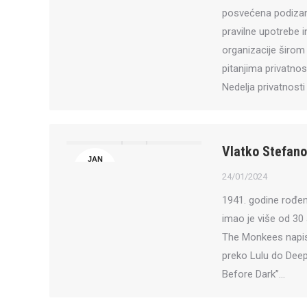
posvećena podizanj
pravilne upotrebe 
organizacije širom 
pitanjima privatnos
Nedelja privatnost
Vlatko Stefano
JAN
24
24/01/2024
1941. godine rođen
imao je više od 30 
The Monkees napisa
preko Lulu do Dee
Before Dark”…