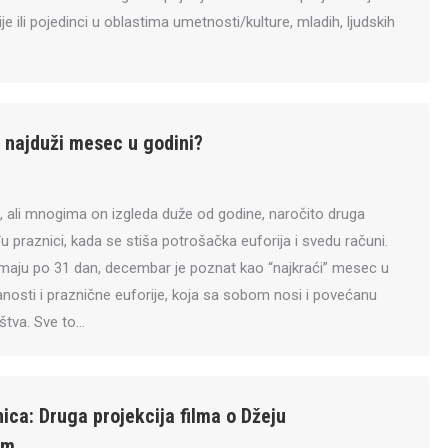
je ili pojedinci u oblastima umetnosti/kulture, mladih, ljudskih
r najduži mesec u godini?
, ali mnogima on izgleda duže od godine, naročito druga
 praznici, kada se stiša potrošačka euforija i svedu računi.
maju po 31 dan, decembar je poznat kao “najkraći” mesec u
anosti i praznične euforije, koja sa sobom nosi i povećanu
štva. Sve to…
ica: Druga projekcija filma o Džeju
om