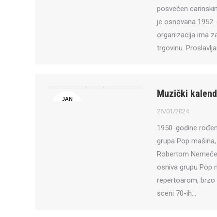
posvećen carinski
je osnovana 1952. g
organizacija ima z
trgovinu. Proslavlj
Muzički kalenda
JAN
26
26/01/2024
1950. godine rođen
grupa Pop mašina, 
Robertom Nemečeko
osniva grupu Pop 
repertoarom, brzo
sceni 70-ih…