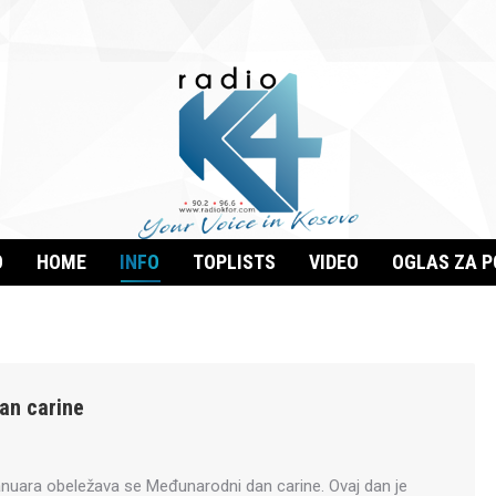
O
HOME
INFO
TOPLISTS
VIDEO
OGLAS ZA 
an carine
anuara obeležava se Međunarodni dan carine. Ovaj dan je