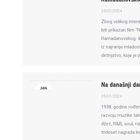
25
25/01/2024
Zbog velikog inter
biti prikazan film 
Ramadanovskog. Ins
iz najranije mlados
detinjstvo, koje je 
Na današnji da
JAN
25
25/01/2024
1938. godine rođena
razvoju muzike tako
džez, R&B, soul, ro
trideset nagrada k