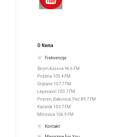
O Nama
Frekvencije
Širom Kosova 96.6 FM
Priština 105.4 FM
Gnjilane 107.7 FM
Leposavić 103.7 FM
Prizren, Đakovica, Peć 89.7 FM
Kačanik 103.7 FM
Mitrovica 106.9 FM
Kontakt
Magazine For You