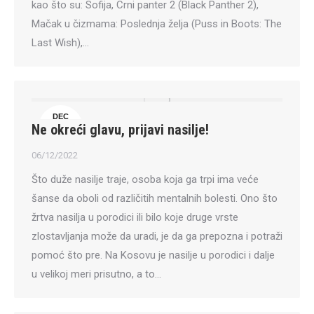
kao što su: Sofija, Crni panter 2 (Black Panther 2),
Mačak u čizmama: Poslednja želja (Puss in Boots: The
Last Wish),…
DEC
Ne okreći glavu, prijavi nasilje!
6
06/12/2022
Što duže nasilje traje, osoba koja ga trpi ima veće
šanse da oboli od različitih mentalnih bolesti. Ono što
žrtva nasilja u porodici ili bilo koje druge vrste
zlostavljanja može da uradi, je da ga prepozna i potraži
pomoć što pre. Na Kosovu je nasilje u porodici i dalje
u velikoj meri prisutno, a to…