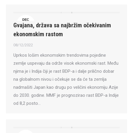
DEC
Gvajana, država sa najbržim očekivanim
8
ekonomskim rastom
08/12/2022
Uprkos lošim ekonomskim trendovima pojedine
zemlje uspevaju da održe visok ekonomski rast. Među
njima je i Indija čiji je rast BDP-a i dalje prilično dobar
na globalnom nivou i očekuje se da će ta zemlja
nadmašiti Japan kao drugu po veličini ekonomiju Azije
do 2030. godine. MMF je prognozirao rast BDP-a Indije
od 8,2 posto…