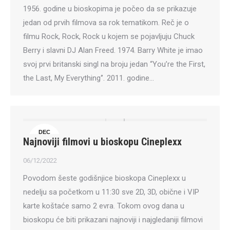
1956. godine u bioskopima je počeo da se prikazuje
jedan od prvih filmova sa rok tematikom. Reč je o
filmu Rock, Rock, Rock u kojem se pojavljuju Chuck
Berry i slavni DJ Alan Freed. 1974. Barry White je imao
svoj prvi britanski singl na broju jedan ‘‘You’re the First,
the Last, My Everything‘’. 2011. godine…
DEC
Najnoviji filmovi u bioskopu Cineplexx
6
06/12/2022
Povodom šeste godišnjice bioskopa Cineplexx u
nedelju sa početkom u 11:30 sve 2D, 3D, obične i VIP
karte koštaće samo 2 evra. Tokom ovog dana u
bioskopu će biti prikazani najnoviji i najgledaniji filmovi