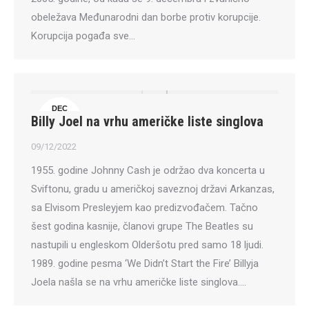
obeležava Međunarodni dan borbe protiv korupcije.
Korupcija pogađa sve…
DEC
Billy Joel na vrhu američke liste singlova
9
09/12/2022
1955. godine Johnny Cash je održao dva koncerta u
Sviftonu, gradu u američkoj saveznoj državi Arkanzas,
sa Elvisom Presleyjem kao predizvođačem. Tačno
šest godina kasnije, članovi grupe The Beatles su
nastupili u engleskom Olderšotu pred samo 18 ljudi.
1989. godine pesma ‘We Didn’t Start the Fire’ Billyja
Joela našla se na vrhu američke liste singlova.…