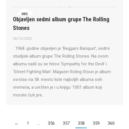
DEC
Objavljen sedmi album grupe The Rolling
6
Stones
06/12/2022
1968. godine objavljen je ‘Beggars Banquet’, sedmi
studijski album grupe The Rolling Stones. Na ovom
albumu našli su se hitovi ‘Sympathy for the Devil’ i
‘Street Fighting Man’. Magazin Roling Stoun je album
svrstao na 58. mesto liste najboljih albuma svih
vremena, a uvršten je i u knjigu ‘1001 album koji
morate čuti pre…
←
1
…
356
357
358
359
360