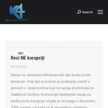
Search
Search:
DEC
Reci NE korupciji
9
09/12/2022
Danas se obeležava Međunarodni dan borbe protiv
korupcije. Ovaj dan posvećen je podizanju svesti u
javnosti o opasnostima koje korupcija predstavlja za
stabilnost društva. Konvencija Ujedinjenih nacija za
borbu protiv korupcije stupila je na snagu u decembru
2005. godine, od kada se 9. decembra i zvanično