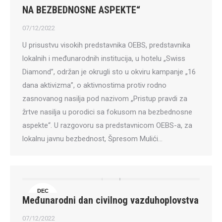
NA BEZBEDNOSNE ASPEKTE“
07/12/2022
U prisustvu visokih predstavnika OEBS, predstavnika
lokalnih i međunarodnih institucija, u hotelu „Swiss
Diamond”, održan je okrugli sto u okviru kampanje „16
dana aktivizma”, o aktivnostima protiv rodno
zasnovanog nasilja pod nazivom „Pristup pravdi za
žrtve nasilja u porodici sa fokusom na bezbednosne
aspekte“. U razgovoru sa predstavnicom OEBS-a, za
lokalnu javnu bezbednost, Špresom Mulići…
DEC
Međunarodni dan civilnog vazduhoplovstva
7
07/12/2022