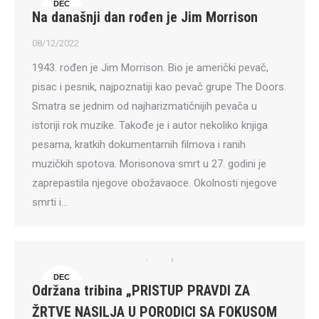
DEC
Na današnji dan rođen je Jim Morrison
8
08/12/2022
1943. rođen je Jim Morrison. Bio je američki pevač,
pisac i pesnik, najpoznatiji kao pevač grupe The Doors.
Smatra se jednim od najharizmatičnijih pevača u
istoriji rok muzike. Takođe je i autor nekoliko knjiga
pesama, kratkih dokumentarnih filmova i ranih
muzičkih spotova. Morisonova smrt u 27. godini je
zaprepastila njegove obožavaoce. Okolnosti njegove
smrti i…
DEC
Održana tribina „PRISTUP PRAVDI ZA
7
ŽRTVE NASILJA U PORODICI SA FOKUSOM