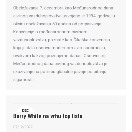
Obeležavanje 7. decembra kao Međunarodnog dana
civilnog vazduhoplovstva usvojeno je 1994. godine, u
okviru obeležavanja 50 godina od potpisivanja
Konvencije o međunarodnom civilnom
vazduhoplovstvu, poznate kao Čikaška konvencija,
koja je dala osnovu modernom avio saobraćaju,
ovakvom kakvog poznajemo danas. Osnovni cilj
Međunarodnog dana civilnog vazduhoplovstva je
ukazivanje na potrebu globalne pažnje po pitanju
sigurnosti i…
DEC
Barry White na vrhu top lista
7
07/12/2022