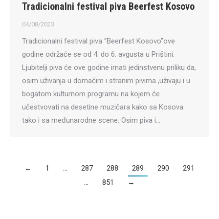
Tradicionalni festival piva Beerfest Kosovo
4
04/08/2023
Tradicionalni festival piva “Beerfest Kosovo”ove
godine održaće se od 4. do 6. avgusta u Prištini.
Ljubitelji piva će ove godine imati jedinstvenu priliku da,
osim uživanja u domaćim i stranim pivima ,uživaju i u
bogatom kulturnom programu na kojem će
učestvovati na desetine muzičara kako sa Kosova
tako i sa međunarodne scene. Osim piva i…
←
1
…
287
288
289
290
291
…
851
→