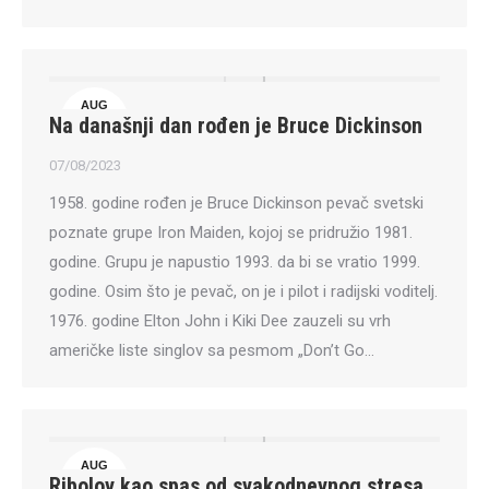
AUG
Na današnji dan rođen je Bruce Dickinson
7
07/08/2023
1958. godine rođen je Bruce Dickinson pevač svetski
poznate grupe Iron Maiden, kojoj se pridružio 1981.
godine. Grupu je napustio 1993. da bi se vratio 1999.
godine. Osim što je pevač, on je i pilot i radijski voditelj.
1976. godine Elton John i Kiki Dee zauzeli su vrh
američke liste singlov sa pesmom „Don’t Go…
AUG
Ribolov kao spas od svakodnevnog stresa