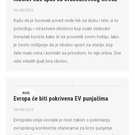
6
06/08/2023
Kažu da je boravak pored vode lek za dušu i telo, a to
potvrđuju i strastveni ribolovci koji svaki slobodni
trenutak koriste kako bi se posvetili svom hobiju. Iako
je često mišljenje da je ribolov sport za starije, koji
žele malo mira i kontakt sa prirodom, to nije istina. Sve
više mladih ljudi bira ribolov…
AUG
Evropa će biti pokrivena EV punjačima
6
06/08/2023
Evropska unija usvojila je novi zakon o pokrivanju
evropskog kontinenta stanicama za brzo punjenje