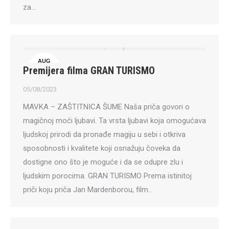
za…
AUG
Premijera filma GRAN TURISMO
5
05/08/2023
MAVKA – ZAŠTITNICA ŠUME Naša priča govori o
magičnoj moći ljubavi. Ta vrsta ljubavi koja omogućava
ljudskoj prirodi da pronađe magiju u sebi i otkriva
sposobnosti i kvalitete koji osnažuju čoveka da
dostigne ono što je moguće i da se odupre zlu i
ljudskim porocima. GRAN TURISMO Prema istinitoj
priči koju priča Jan Mardenborou, film…