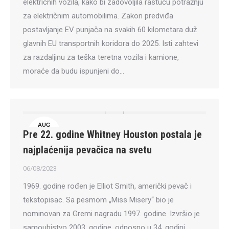
električnih vozila, kako bi zadovoljila rastuću potražnju
za električnim automobilima. Zakon predviđa
postavljanje EV punjača na svakih 60 kilometara duž
glavnih EU transportnih koridora do 2025. Isti zahtevi
za razdaljinu za teška teretna vozila i kamione,
moraće da budu ispunjeni do…
AUG
Pre 22. godine Whitney Houston postala je
6
najplaćenija pevačica na svetu
06/08/2023
1969. godine rođen je Elliot Smith, američki pevač i
tekstopisac. Sa pesmom „Miss Misery“ bio je
nominovan za Gremi nagradu 1997. godine. Izvršio je
samoubistvo 2003. godine, odnosno u 34. godini