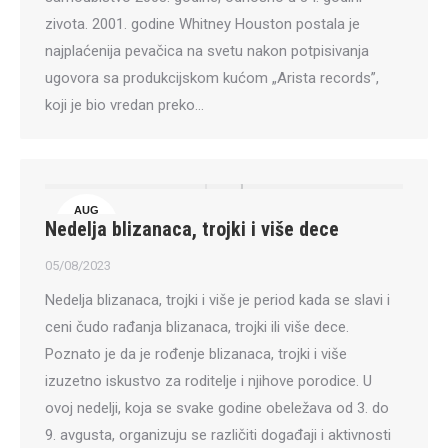
zivota. 2001. godine Whitney Houston postala je
najplaćenija pevačica na svetu nakon potpisivanja
ugovora sa produkcijskom kućom „Arista records”,
koji je bio vredan preko…
AUG
Nedelja blizanaca, trojki i više dece
5
05/08/2023
Nedelja blizanaca, trojki i više je period kada se slavi i
ceni čudo rađanja blizanaca, trojki ili više dece.
Poznato je da je rođenje blizanaca, trojki i više
izuzetno iskustvo za roditelje i njihove porodice. U
ovoj nedelji, koja se svake godine obeležava od 3. do
9. avgusta, organizuju se različiti događaji i aktivnosti