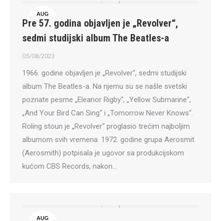
AUG
Pre 57. godina objavljen je „Revolver“,
5
sedmi studijski album The Beatles-a
05/08/2023
1966. godine objavljen je „Revolver“, sedmi studijski
album The Beatles-a. Na njemu su se našle svetski
poznate pesme „Eleanor Rigby“, „Yellow Submarine“,
„And Your Bird Can Sing“ i „Tomorrow Never Knows“.
Roling stoun je „Revolver“ proglasio trećim najboljim
albumom svih vremena. 1972. godine grupa Aerosmit
(Aerosmith) potpisala je ugovor sa produkcijskom
kućom CBS Records, nakon…
AUG