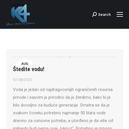
Search
Search:
AUG
Štedite vodu!
7
07/08/2023
Voda je jedan od najdragocenijih ograničenih resursa
prirode i sasvim je prirodno da je štedimo, kako bi je
bilo dovoljno za buduće generacije. Smatra se da je
svakom čoveku potrebno najmanje 50 litara vode
dnevno za osnovne potrebe, a utvrđeno je da više od
milijardu ljudi nema ovaj „luksuz“. Potrebno je mnogo