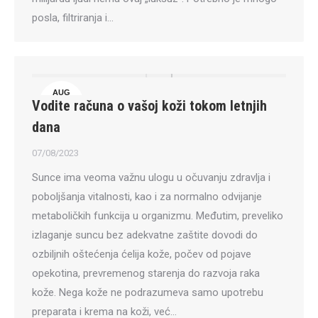
posla, filtriranja i…
AUG
Vodite računa o vašoj koži tokom letnjih
7
dana
07/08/2023
Sunce ima veoma važnu ulogu u očuvanju zdravlja i
poboljšanja vitalnosti, kao i za normalno odvijanje
metaboličkih funkcija u organizmu. Međutim, preveliko
izlaganje suncu bez adekvatne zaštite dovodi do
ozbiljnih oštećenja ćelija kože, počev od pojave
opekotina, prevremenog starenja do razvoja raka
kože. Nega kože ne podrazumeva samo upotrebu
preparata i krema na koži, već…