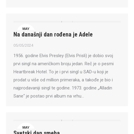
MAY
Na današnji dan rođena je Adele
5
05/05/2024
1956. godine Elvis Presley (Elvis Prisli) je dobio svoj
prvi singl na američkom broju jedan. Reč je o pesmi
Heartbreak Hotel. To je i prvi singl u SAD-u koji je
prodat u više od million primeraka, a takođe je bio i
najprodavaniji singl te godine. 1973. godine „Alladin
Sane“ je postao prvi album na vrhu…
MAY
Svetski dan smeha