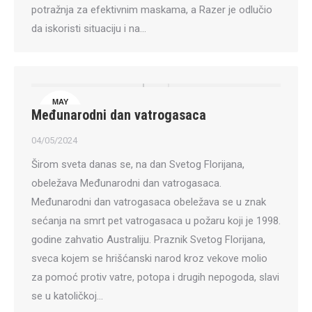
potražnja za efektivnim maskama, a Razer je odlučio
da iskoristi situaciju i na…
MAY
Međunarodni dan vatrogasaca
4
04/05/2024
Širom sveta danas se, na dan Svetog Florijana,
obeležava Međunarodni dan vatrogasaca.
Međunarodni dan vatrogasaca obeležava se u znak
sećanja na smrt pet vatrogasaca u požaru koji je 1998.
godine zahvatio Australiju. Praznik Svetog Florijana,
sveca kojem se hrišćanski narod kroz vekove molio
za pomoć protiv vatre, potopa i drugih nepogoda, slavi
se u katoličkoj…