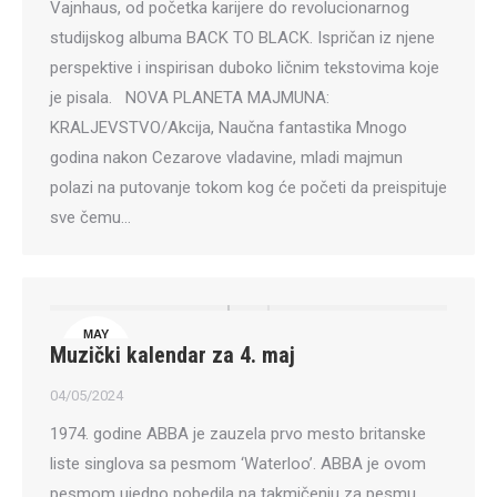
Vajnhaus, od početka karijere do revolucionarnog
studijskog albuma BACK TO BLACK. Ispričan iz njene
perspektive i inspirisan duboko ličnim tekstovima koje
je pisala. NOVA PLANETA MAJMUNA:
KRALJEVSTVO/Akcija, Naučna fantastika Mnogo
godina nakon Cezarove vladavine, mladi majmun
polazi na putovanje tokom kog će početi da preispituje
sve čemu…
MAY
Muzički kalendar za 4. maj
4
04/05/2024
1974. godine ABBA je zauzela prvo mesto britanske
liste singlova sa pesmom ‘Waterloo’. ABBA je ovom
pesmom ujedno pobedila na takmičenju za pesmu