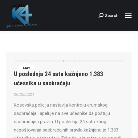
Search
Search:
MAY
U poslednja 24 sata kažnjeno 1.383
6
učesnika u saobraćaju
06/05/2024
Kosovska policija nastavlja kontrolu drumskog
saobraćaja i apeluje na sve učesnike da poštuju
saobraćajna pravila. U poslednja 24 sata zbog
nepoštovanja saobraćajnih pravila kažnjeno je 1.383