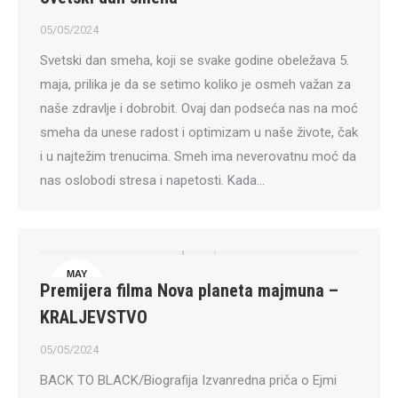
5
05/05/2024
Svetski dan smeha, koji se svake godine obeležava 5.
maja, prilika je da se setimo koliko je osmeh važan za
naše zdravlje i dobrobit. Ovaj dan podseća nas na moć
smeha da unese radost i optimizam u naše živote, čak
i u najtežim trenucima. Smeh ima neverovatnu moć da
nas oslobodi stresa i napetosti. Kada…
MAY
Premijera filma Nova planeta majmuna –
5
KRALJEVSTVO
05/05/2024
BACK TO BLACK/Biografija Izvanredna priča o Ejmi