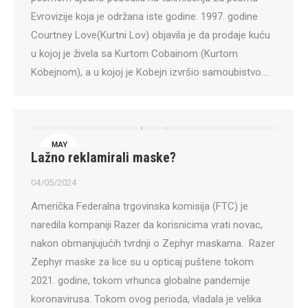
Evrovizije koja je održana iste godine. 1997. godine
Courtney Love(Kurtni Lov) objavila je da prodaje kuću
u kojoj je živela sa Kurtom Cobainom (Kurtom
Kobejnom), a u kojoj je Kobejn izvršio samoubistvo.…
MAY
Lažno reklamirali maske?
4
04/05/2024
Američka Federalna trgovinska komisija (FTC) je
naredila kompaniji Razer da korisnicima vrati novac,
nakon obmanjujućih tvrdnji o Zephyr maskama. Razer
Zephyr maske za lice su u opticaj puštene tokom
2021. godine, tokom vrhunca globalne pandemije
koronavirusa. Tokom ovog perioda, vladala je velika