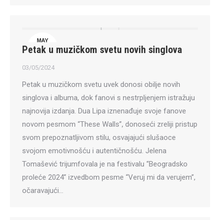
MAY
Petak u muzičkom svetu novih singlova
3
03/05/2024
Petak u muzičkom svetu uvek donosi obilje novih
singlova i albuma, dok fanovi s nestrpljenjem istražuju
najnovija izdanja. Dua Lipa iznenađuje svoje fanove
novom pesmom “These Walls”, donoseći zreliji pristup
svom prepoznatljivom stilu, osvajajući slušaoce
svojom emotivnošću i autentičnošću. Jelena
Tomašević trijumfovala je na festivalu “Beogradsko
proleće 2024” izvedbom pesme “Veruj mi da verujem”,
očaravajući…