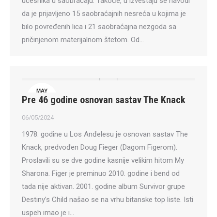
učesnika u saobraćaju. Takođe, u izveštaju se navodi
da je prijavljeno 15 saobraćajnih nesreća u kojima je
bilo povređenih lica i 21 saobraćajna nezgoda sa
pričinjenom materijalnom štetom. Od…
MAY
Pre 46 godine osnovan sastav The Knack
6
06/05/2024
1978. godine u Los Anđelesu je osnovan sastav The
Knack, predvođen Doug Fieger (Dagom Figerom).
Proslavili su se dve godine kasnije velikim hitom My
Sharona. Figer je preminuo 2010. godine i bend od
tada nije aktivan. 2001. godine album Survivor grupe
Destiny’s Child našao se na vrhu bitanske top liste. Isti
uspeh imao je i…