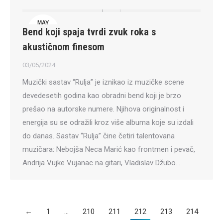
MAY
Bend koji spaja tvrdi zvuk roka s
3
akustičnom finesom
03/05/2024
Muzički sastav “Rulja” je iznikao iz muzičke scene
devedesetih godina kao obradni bend koji je brzo
prešao na autorske numere. Njihova originalnost i
energija su se odražili kroz više albuma koje su izdali
do danas. Sastav “Rulja” čine četiri talentovana
muzičara: Nebojša Neca Marić kao frontmen i pevač,
Andrija Vujke Vujanac na gitari, Vladislav Džubo…
←
1
…
210
211
212
213
214