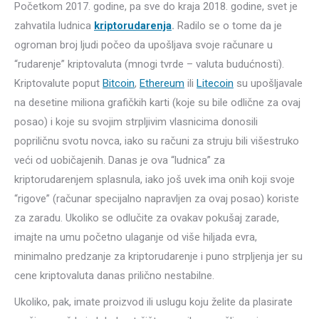
Početkom 2017. godine, pa sve do kraja 2018. godine, svet je
zahvatila ludnica
kriptorudarenja
.
Radilo se o tome da je
ogroman broj ljudi počeo da upošljava svoje računare u
“rudarenje” kriptovaluta (mnogi tvrde – valuta budućnosti).
Kriptovalute poput
Bitcoin
,
Ethereum
ili
Litecoin
su upošljavale
na desetine miliona grafičkih karti (koje su bile odlične za ovaj
posao) i koje su svojim strpljivim vlasnicima donosili
popriličnu svotu novca, iako su računi za struju bili višestruko
veći od uobičajenih. Danas je ova “ludnica” za
kriptorudarenjem splasnula, iako još uvek ima onih koji svoje
“rigove” (računar specijalno napravljen za ovaj posao) koriste
za zaradu. Ukoliko se odlučite za ovakav pokušaj zarade,
imajte na umu početno ulaganje od više hiljada evra,
minimalno predzanje za kriptorudarenje i puno strpljenja jer su
cene kriptovaluta danas prilično nestabilne.
Ukoliko, pak, imate proizvod ili uslugu koju želite da plasirate