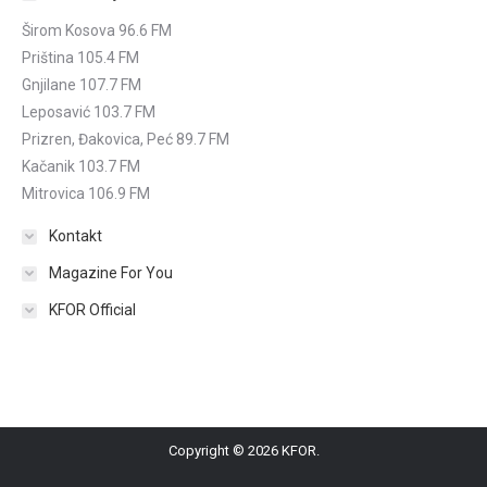
Širom Kosova 96.6 FM
Priština 105.4 FM
Gnjilane 107.7 FM
Leposavić 103.7 FM
Prizren, Đakovica, Peć 89.7 FM
Kačanik 103.7 FM
Mitrovica 106.9 FM
Kontakt
Magazine For You
KFOR Official
Copyright © 2026 KFOR.