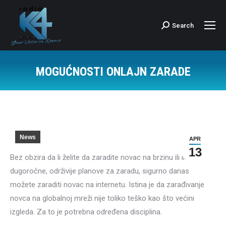
Search
Search:
MOGUĆNOSTI ONLAJN ZARADE
News
APR
13
Bez obzira da li želite da zaradite novac na brzinu ili imate
dugoročne, održivije planove za zaradu, sigurno danas
možete zaraditi novac na internetu. Istina je da zarađivanje
novca na globalnoj mreži nije toliko teško kao što većini
izgleda. Za to je potrebna određena disciplina.