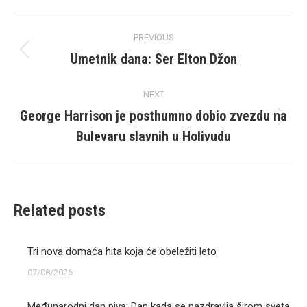
Post
PREVIOUS
navigation
Umetnik dana: Ser Elton Džon
Previous
post:
NEXT
George Harrison je posthumno dobio zvezdu na
Next
Bulevaru slavnih u Holivudu
post:
Related posts
Tri nova domaća hita koja će obeležiti leto
07/08/2026
Međunarodni dan piva: Dan kada se nazdravlja širom sveta