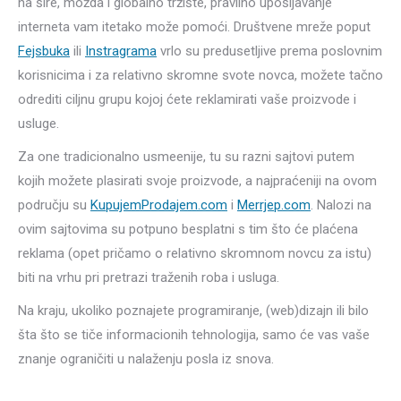
na šire, možda i globalno tržište, pravilno upošljavanje
interneta vam itetako može pomoći. Društvene mreže poput
Fejsbuka
ili
Instragrama
vrlo su predusetljive prema poslovnim
korisnicima i za relativno skromne svote novca, možete tačno
odrediti ciljnu grupu kojoj ćete reklamirati vaše proizvode i
usluge.
Za one tradicionalno usmeenije, tu su razni sajtovi putem
kojih možete plasirati svoje proizvode, a najpraćeniji na ovom
području su
KupujemProdajem.com
i
Merrjep.com
. Nalozi na
ovim sajtovima su potpuno besplatni s tim što će plaćena
reklama (opet pričamo o relativno skromnom novcu za istu)
biti na vrhu pri pretrazi traženih roba i usluga.
Na kraju, ukoliko poznajete programiranje, (web)dizajn ili bilo
šta što se tiče informacionih tehnologija, samo će vas vaše
znanje ograničiti u nalaženju posla iz snova.