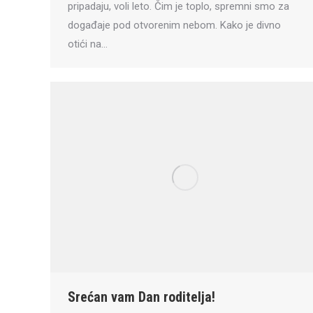
pripadaju, voli leto. Čim je toplo, spremni smo za
događaje pod otvorenim nebom. Kako je divno
otići na…
Srećan vam Dan roditelja!