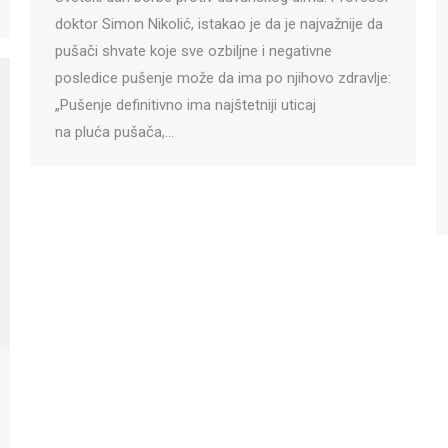
doktor Simon Nikolić, istakao je da je najvažnije da
pušači shvate koje sve ozbiljne i negativne
posledice pušenje može da ima po njihovo zdravlje:
„Pušenje definitivno ima najštetniji uticaj
na pluća pušača,…