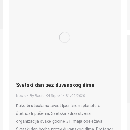
Svetski dan bez duvanskog dima
News
By
Radio K4 Srpski
31/05/2020
Kako bi uticala na svest ljudi širom planete o
štetnosti pušenja, Svetska zdravstvena
organizacija svake godine 31. maja obeležava
Svetski dan borbe protiv duvanskog dima. Profesor