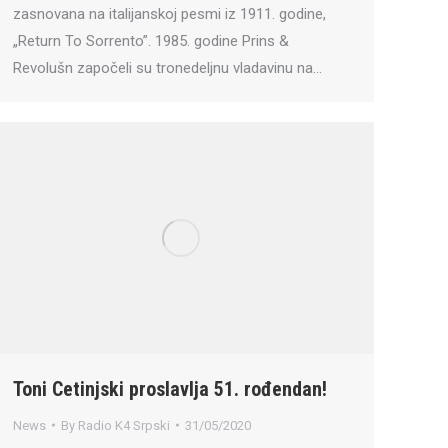
zasnovana na italijanskoj pesmi iz 1911. godine,
„Return To Sorrento”. 1985. godine Prins &
Revolušn započeli su tronedeljnu vladavinu na…
Toni Cetinjski proslavlja 51. rođendan!
News
By
Radio K4 Srpski
31/05/2020