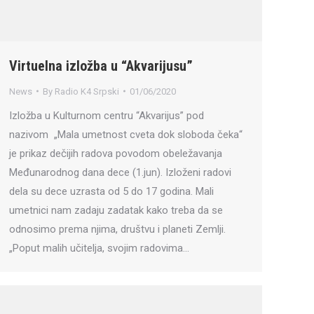
Virtuelna izložba u “Akvarijusu”
News
By
Radio K4 Srpski
01/06/2020
Izložba u Kulturnom centru “Akvarijus” pod
nazivom „Mala umetnost cveta dok sloboda čeka“
je prikaz dečijih radova povodom obeležavanja
Međunarodnog dana dece (1.jun). Izloženi radovi
dela su dece uzrasta od 5 do 17 godina. Mali
umetnici nam zadaju zadatak kako treba da se
odnosimo prema njima, društvu i planeti Zemlji.
„Poput malih učitelja, svojim radovima…