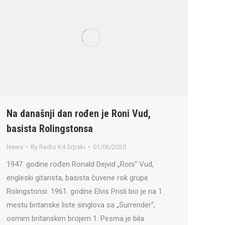
Na današnji dan rođen je Roni Vud,
basista Rolingstonsa
News
By
Radio K4 Srpski
01/06/2020
1947. godine rođen Ronald Dejvid „Roni“ Vud,
engleski gitarista, basista čuvene rok grupe
Rolingstonsi. 1961. godine Elvis Prisli bio je na 1.
mestu britanske liste singlova sa „Surrender“,
osmim britanskim brojem 1. Pesma je bila