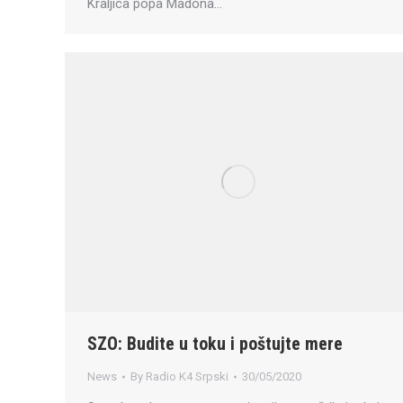
Kraljica popa Madona…
SZO: Budite u toku i poštujte mere
News
By
Radio K4 Srpski
30/05/2020