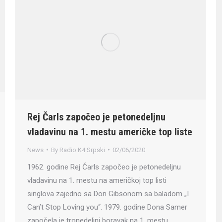
Rej Čarls započeo je petonedeljnu
vladavinu na 1. mestu američke top liste
News
By
Radio K4 Srpski
02/06/2020
1962. godine Rej Čarls započeo je petonedeljnu
vladavinu na 1. mestu na američkoj top listi
singlova zajedno sa Don Gibsonom sa baladom „I
Can’t Stop Loving you“. 1979. godine Dona Samer
započela je tronedeljni boravak na 1. mestu