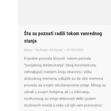
Šta su poznati radili tokom vanrednog
stanja
News
By
Radio K4 Srpski
31/05/2020
Pojedine poznate ličnosti tokom perioda
“socijalnog distanciranja” zbog koronavirusa,
zahvaljujući manjem broju obaveza i višku
slobodnog vremena, odlučile su da više vremena
provedu sa svojim obožavaocima onlajn. Mnogi su
uživali u svojim hobijima, ali i u otkrivanju
novih,mnogi su svoje aktivnosti delili i putem
društvenih mreža a neke od njih vam prenosimo.