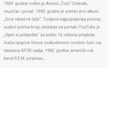
1969. godine rođen je Antoni „Toni“ Cetinski,
muzičar i pevač. 1990. godine je snimio prvi album
„Srce nikad ne laže“. Tonijeva najpopularnija pesma,
sudeći prema broju slušanja na portalu YouTube je
„Opet si pobijedila“ sa preko 16 miliona pregleda.
Inače njegove hitove svakodnevno možete čuti i na
talasima KFOR radija. 1982. godine američki rok
bend R.E.M. potpisao…