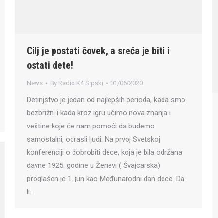
Cilj je postati čovek, a sreća je biti i
ostati dete!
News
By
Radio K4 Srpski
01/06/2020
Detinjstvo je jedan od najlepših perioda, kada smo
bezbrižni i kada kroz igru učimo nova znanja i
veštine koje će nam pomoći da budemo
samostalni, odrasli ljudi. Na prvoj Svetskoj
konferenciji o dobrobiti dece, koja je bila održana
davne 1925. godine u Ženevi ( Švajcarska)
proglašen je 1. jun kao Međunarodni dan dece. Da
li…