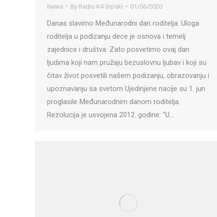
News
By
Radio K4 Srpski
01/06/2020
Danas slavimo Međunarodni dan roditelja. Uloga
roditelja u podizanju dece je osnova i temelj
zajednice i društva. Zato posvetimo ovaj dan
ljudima koji nam pružaju bezuslovnu ljubav i koji su
čitav život posvetili našem podizanju, obrazovanju i
upoznavanju sa svetom Ujedinjene nacije su 1. jun
proglasile Međunarodnim danom roditelja.
Rezolucija je usvojena 2012. godine. “U…