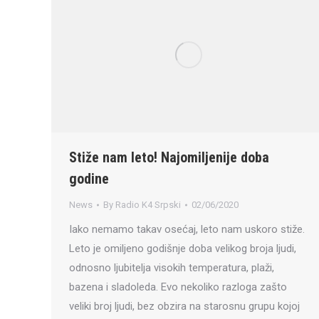
Stiže nam leto! Najomiljenije doba
godine
News
By
Radio K4 Srpski
02/06/2020
Iako nemamo takav osećaj, leto nam uskoro stiže.
Leto je omiljeno godišnje doba velikog broja ljudi,
odnosno ljubitelja visokih temperatura, plaži,
bazena i sladoleda. Evo nekoliko razloga zašto
veliki broj ljudi, bez obzira na starosnu grupu kojoj