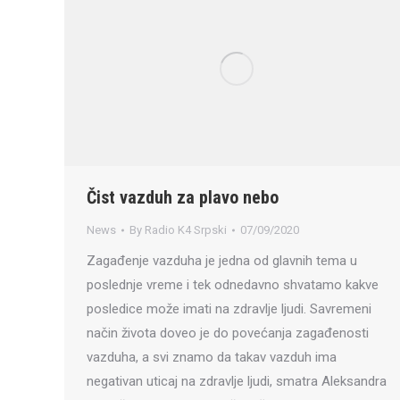
Čist vazduh za plavo nebo
News
By
Radio K4 Srpski
07/09/2020
Zagađenje vazduha je jedna od glavnih tema u
poslednje vreme i tek odnedavno shvatamo kakve
posledice može imati na zdravlje ljudi. Savremeni
način života doveo je do povećanja zagađenosti
vazduha, a svi znamo da takav vazduh ima
negativan uticaj na zdravlje ljudi, smatra Aleksandra