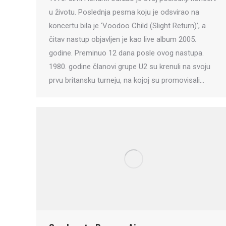
u životu. Poslednja pesma koju je odsvirao na
koncertu bila je ‘Voodoo Child (Slight Return)’, a
čitav nastup objavljen je kao live album 2005.
godine. Preminuo 12 dana posle ovog nastupa.
1980. godine članovi grupe U2 su krenuli na svoju
prvu britansku turneju, na kojoj su promovisali…