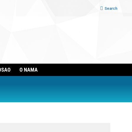
Search:
Search
OSAO
O NAMA