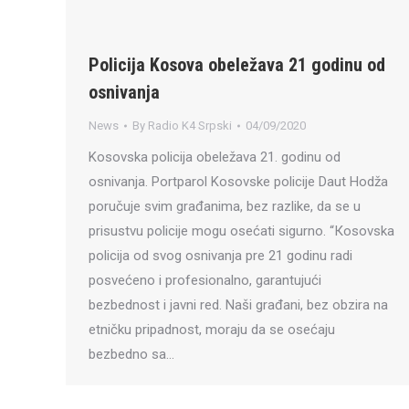
Policija Kosova obeležava 21 godinu od
osnivanja
News
By
Radio K4 Srpski
04/09/2020
Kosovska policija obeležava 21. godinu od
osnivanja. Portparol Kosovske policije Daut Hodža
poručuje svim građanima, bez razlike, da se u
prisustvu policije mogu osećati sigurno. “Кosovska
policija od svog osnivanja pre 21 godinu radi
posvećeno i profesionalno, garantujući
bezbednost i javni red. Naši građani, bez obzira na
etničku pripadnost, moraju da se osećaju
bezbedno sa…