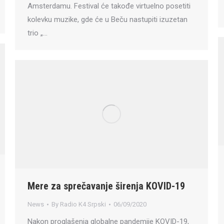
Amsterdamu. Festival će takođe virtuelno posetiti
kolevku muzike, gde će u Beču nastupiti izuzetan
trio „…
Mere za sprečavanje širenja KOVID-19
News
By
Radio K4 Srpski
06/09/2020
Nakon proglašenja globalne pandemije KOVID-19,