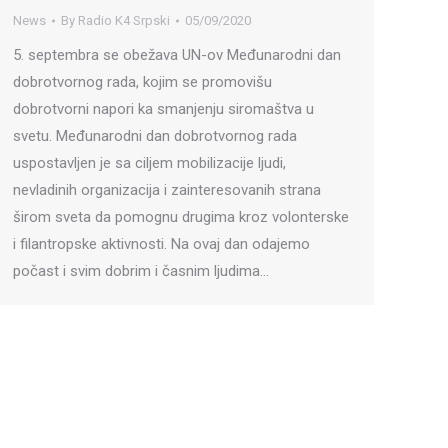
News
By
Radio K4 Srpski
05/09/2020
5. septembra se obežava UN-ov Međunarodni dan
dobrotvornog rada, kojim se promovišu
dobrotvorni napori ka smanjenju siromaštva u
svetu. Međunarodni dan dobrotvornog rada
uspostavljen je sa ciljem mobilizacije ljudi,
nevladinih organizacija i zainteresovanih strana
širom sveta da pomognu drugima kroz volonterske
i filantropske aktivnosti. Na ovaj dan odajemo
počast i svim dobrim i časnim ljudima…