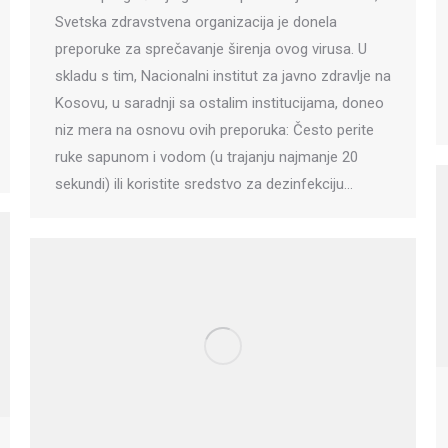
Svetska zdravstvena organizacija je donela
preporuke za sprečavanje širenja ovog virusa. U
skladu s tim, Nacionalni institut za javno zdravlje na
Kosovu, u saradnji sa ostalim institucijama, doneo
niz mera na osnovu ovih preporuka: Često perite
ruke sapunom i vodom (u trajanju najmanje 20
sekundi) ili koristite sredstvo za dezinfekciju…