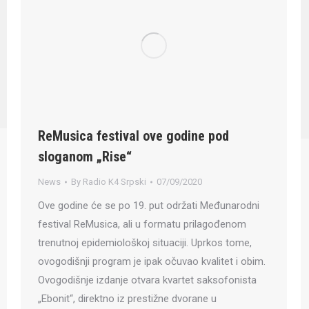
ReMusica festival ove godine pod
sloganom „Rise“
News
By
Radio K4 Srpski
07/09/2020
Ove godine će se po 19. put održati Međunarodni
festival ReMusica, ali u formatu prilagođenom
trenutnoj epidemiološkoj situaciji. Uprkos tome,
ovogodišnji program je ipak očuvao kvalitet i obim.
Ovogodišnje izdanje otvara kvartet saksofonista
„Ebonit“, direktno iz prestižne dvorane u