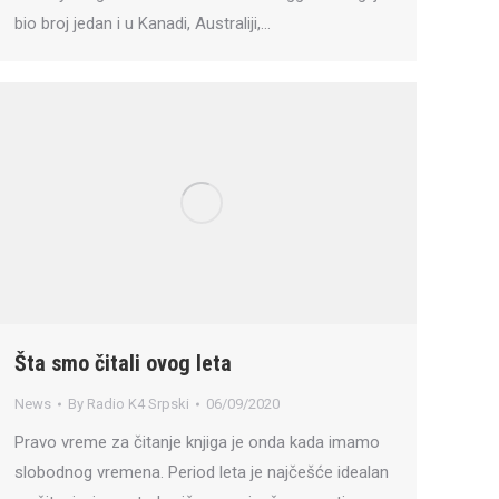
bio broj jedan i u Kanadi, Australiji,…
Šta smo čitali ovog leta
News
By
Radio K4 Srpski
06/09/2020
Pravo vreme za čitanje knjiga je onda kada imamo
slobodnog vremena. Period leta je najčešće idealan