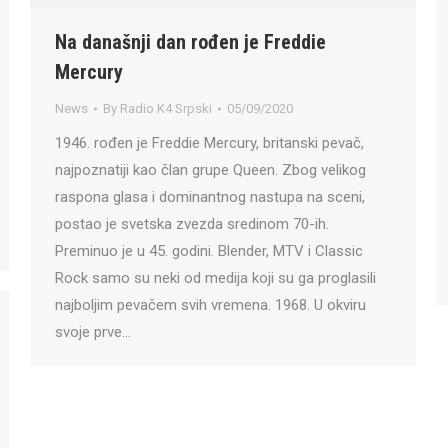
Na današnji dan rođen je Freddie
Mercury
News
By
Radio K4 Srpski
05/09/2020
1946. rođen je Freddie Mercury, britanski pevač,
najpoznatiji kao član grupe Queen. Zbog velikog
raspona glasa i dominantnog nastupa na sceni,
postao je svetska zvezda sredinom 70-ih.
Preminuo je u 45. godini. Blender, MTV i Classic
Rock samo su neki od medija koji su ga proglasili
najboljim pevačem svih vremena. 1968. U okviru
svoje prve…