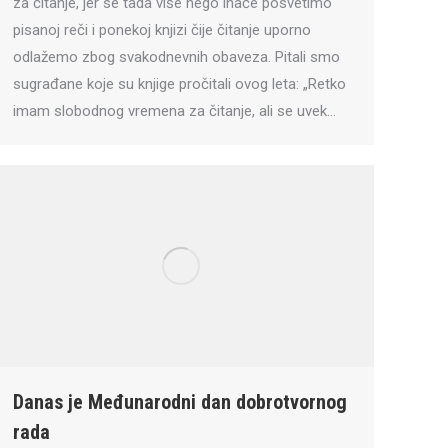
za čitanje, jer se tada više nego inače posvetimo
pisanoj reči i ponekoj knjizi čije čitanje uporno
odlažemo zbog svakodnevnih obaveza. Pitali smo
sugrađane koje su knjige pročitali ovog leta: „Retko
imam slobodnog vremena za čitanje, ali se uvek…
Danas je Međunarodni dan dobrotvornog
rada