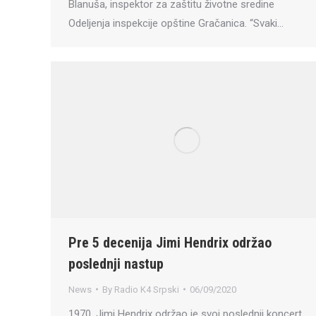
Blanuša, inspektor za zaštitu životne sredine
Odeljenja inspekcije opštine Gračanica. “Svaki…
Pre 5 decenija Jimi Hendrix održao
poslednji nastup
News
By
Radio K4 Srpski
06/09/2020
1970. Jimi Hendrix održao je svoj poslednji koncert