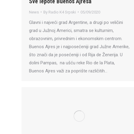
Sve lepote Buenos Ajresa
News
By
Radio K4 Srpski
05/09/2020
Glavni i najveći grad Argentine, a drugi po veličini
grad u Južnoj Americi, smatra se kulturnim,
obrazovnim, privrednim i ekonomskim centrom.
Buenos Ajres je i najposećeniji grad Južne Amerike,
što znači da je posećeniji i od Rija de Ženerija. U
dolini Pampas, na ušću reke Rio de la Plata,
Buenos Ajres važi za poprište različitih…