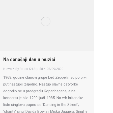
Na današnji dan u muzici
News
By
Radio K4 Srpski
07/09/2020
1968. godine članovi grupe Led Zeppelin su po prvi
put nastupili zajedno. Nastup slavne četvorke
dogodio se u predgrađu Kopenhagena, a na
koncertu je bilo 1200 ljudi. 1985. Na vrh britanske
liste singlova popeo se ‘Dancing in the Street’,
‘charity’ singl Davida Bowia i Micka Jaggera. Singl je