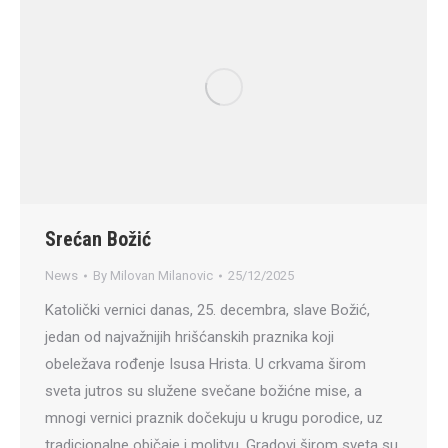
Srećan Božić
News
By
Milovan Milanovic
25/12/2025
Katolički vernici danas, 25. decembra, slave Božić,
jedan od najvažnijih hrišćanskih praznika koji
obeležava rođenje Isusa Hrista. U crkvama širom
sveta jutros su služene svečane božićne mise, a
mnogi vernici praznik dočekuju u krugu porodice, uz
tradicionalne običaje i molitvu. Gradovi širom sveta su