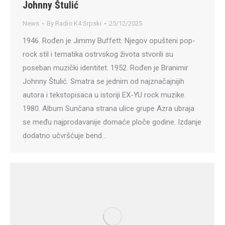
Johnny Štulić
News
By
Radio K4 Srpski
25/12/2025
1946. Rođen je Jimmy Buffett. Njegov opušteni pop-
rock stil i tematika ostrvskog života stvorili su
poseban muzički identitet. 1952. Rođen je Branimir
Johnny Štulić. Smatra se jednim od najznačajnijih
autora i tekstopisaca u istoriji EX-YU rock muzike.
1980. Album Sunčana strana ulice grupe Azra ubraja
se među najprodavanije domaće ploče godine. Izdanje
dodatno učvršćuje bend…