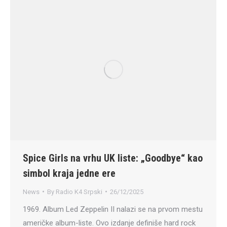
Spice Girls na vrhu UK liste: „Goodbye“ kao
simbol kraja jedne ere
News
By
Radio K4 Srpski
26/12/2025
1969. Album Led Zeppelin II nalazi se na prvom mestu
američke album-liste. Ovo izdanje definiše hard rock