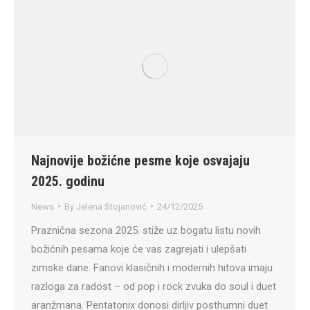
Najnovije božićne pesme koje osvajaju
2025. godinu
News
By
Jelena Stojanović
24/12/2025
Praznična sezona 2025. stiže uz bogatu listu novih
božićnih pesama koje će vas zagrejati i ulepšati
zimske dane. Fanovi klasičnih i modernih hitova imaju
razloga za radost – od pop i rock zvuka do soul i duet
aranžmana. Pentatonix donosi dirljiv posthumni duet