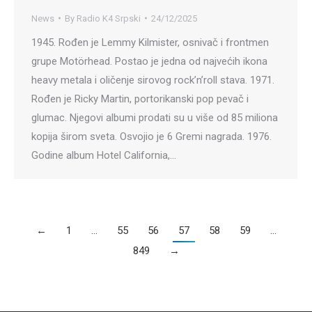
News
By
Radio K4 Srpski
24/12/2025
1945. Rođen je Lemmy Kilmister, osnivač i frontmen
grupe Motörhead. Postao je jedna od najvećih ikona
heavy metala i oličenje sirovog rock’n’roll stava. 1971.
Rođen je Ricky Martin, portorikanski pop pevač i
glumac. Njegovi albumi prodati su u više od 85 miliona
kopija širom sveta. Osvojio je 6 Gremi nagrada. 1976.
Godine album Hotel California,…
←
1
…
55
56
57
58
59
…
849
→