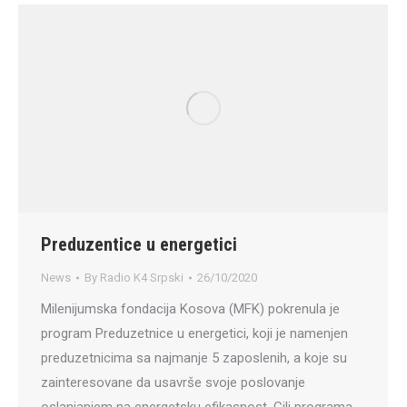
Preduzentice u energetici
News
By
Radio K4 Srpski
26/10/2020
Milenijumska fondacija Kosova (MFK) pokrenula je
program Preduzetnice u energetici, koji je namenjen
preduzetnicima sa najmanje 5 zaposlenih, a koje su
zainteresovane da usavrše svoje poslovanje