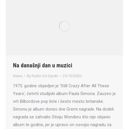
Na današnji dan u muzici
News
By
Radio K4 Srpski
25/10/2020
1975. godine objavljen je ‘Still Crazy After All These
Years’, četvrti studijski album Paula Simona. Zauzeo je
vrh Bilbordove pop liste i šesto mesto britanske.
Simonu je album doneo dve Gremi nagrade. Na dodeli
nagrada se zahvalio Stiviju Wonderu što nije objavio
album te godine, jer je upravo on osvojio nagradu za