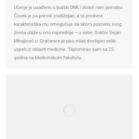
Učenje je usađeno u ljudski DNK i dolazi nam prirodno.
Čovek je po prirodi znatiželjan, a ta predivna
karakteristika mu omogućuje da skoro polovinu svog
života ulaže u ono najvrednije – u sebe. Doktor Dejan
Mihajlović iz Gračanice je jako mlad dostigao veliki
uspeh iz oblasti medicine. “Diplomirao sam sa 25
godina na Medicinskom fakultetu…