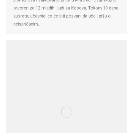
pismenosti i sakupljanju priča u Mitrovici. Ovaj skup je
otvoren za 12 mladih ljudi sa Kosova. Tokom 10 dana
susreta, učesnici ce će biti pozvani da uče i pišu o
neispričanim…