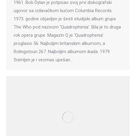
1961. Bob Dylan je potpisao svoj prvi diskografski
ugovor sa izdavačkom kućom Columbia Records.
1973. godine objavljen je šesti studijski album grupe
The Who pod nazivom ‘Quadrophenia’. Bila je to druga
rok opera grupe. Magazin Q je ‘Quadrophenia’
proglasio 56. Najboljim britanskim albumom, a
Rolingstoun 267. Najboljim albumom ikada. 1979.
Snimljen je i veomas upešan…