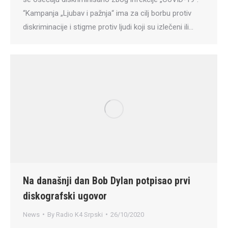
“Kampanja „Ljubav i pažnja“ ima za cilj borbu protiv
diskriminacije i stigme protiv ljudi koji su izlečeni ili…
Na današnji dan Bob Dylan potpisao prvi
diskografski ugovor
News
By
Radio K4 Srpski
26/10/2020