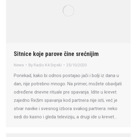
Sitnice koje parove čine srećnijim
News
By
Radio K4 Srpski
25/10/2020
Ponekad, kako bi odnos postajao jači i bolji iz dana u
dan, nije potrebno mnogo. Na primer, možete obavljati
određene dnevne rituale pre spavanja. Idite u krevet
zajedno Režim spavanja kod partnera nije isti, već je
stvar navike i svesnog izbora svakog partnera: neko
sedi do kasno i gleda televiziju, a drugi ide u krevet…