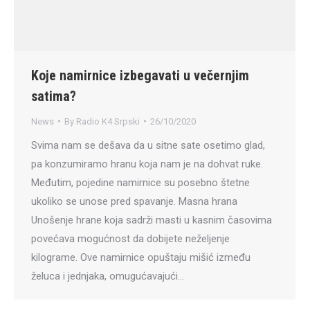
Koje namirnice izbegavati u večernjim
satima?
News
By
Radio K4 Srpski
26/10/2020
Svima nam se dešava da u sitne sate osetimo glad,
pa konzumiramo hranu koja nam je na dohvat ruke.
Međutim, pojedine namirnice su posebno štetne
ukoliko se unose pred spavanje. Masna hrana
Unošenje hrane koja sadrži masti u kasnim časovima
povećava mogućnost da dobijete neželjenje
kilograme. Ove namirnice opuštaju mišić između
želuca i jednjaka, omugućavajući…