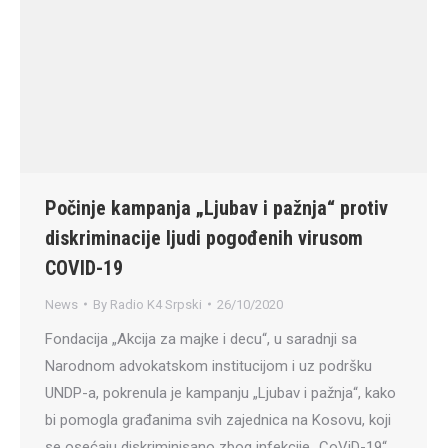
Počinje kampanja „Ljubav i pažnja“ protiv
diskriminacije ljudi pogođenih virusom
COVID-19
News
By
Radio K4 Srpski
26/10/2020
Fondacija „Akcija za majke i decu“, u saradnji sa
Narodnom advokatskom institucijom i uz podršku
UNDP-a, pokrenula je kampanju „Ljubav i pažnja“, kako
bi pomogla građanima svih zajednica na Kosovu, koji
se osećaju diskriminisano zbog infekcije „CoViD-19“.