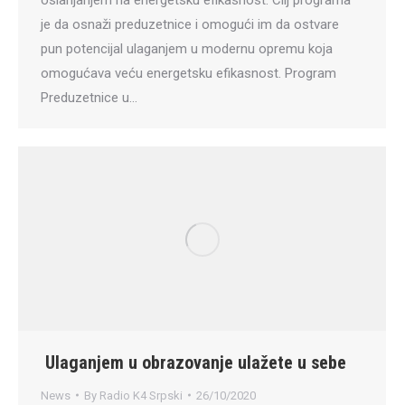
oslanjanjem na energetsku efikasnost. Cilj programa
je da osnaži preduzetnice i omogući im da ostvare
pun potencijal ulaganjem u modernu opremu koja
omogućava veću energetsku efikasnost. Program
Preduzetnice u…
Ulaganjem u obrazovanje ulažete u sebe
News
By
Radio K4 Srpski
26/10/2020