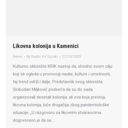
Likovna kolonija u Kamenici
News
By
Radio K4 Srpski
27/10/2020
Kulturno sklonište KRIK nastoji da, shodno svom cilju
koji se ogleda u promociji nauke, kulture i umetnosti,
taj trend održi i dalje. Predstavnik ovog skloništa
Slobodan Miljković podseća da su do sada
organizovali desetak kolonija, ali ova koja prestoji,
likovna kolonija, biće drugačija zbog pandemiološke
situacije. „U razgovoru sa likovnim stvaraocima
dogovoreno je da se…