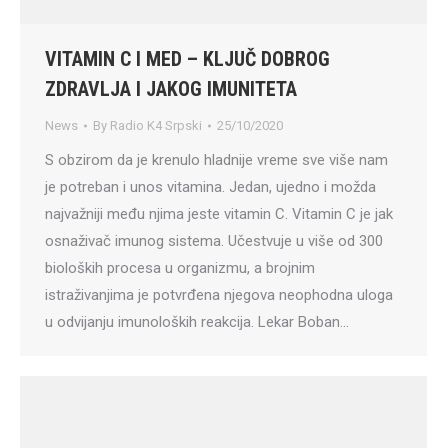
VITAMIN C I MED – KLJUČ DOBROG
ZDRAVLJA I JAKOG IMUNITETA
News
By
Radio K4 Srpski
25/10/2020
S obzirom da je krenulo hladnije vreme sve više nam
je potreban i unos vitamina. Jedan, ujedno i možda
najvažniji među njima jeste vitamin C. Vitamin C je jak
osnaživač imunog sistema. Učestvuje u više od 300
bioloških procesa u organizmu, a brojnim
istraživanjima je potvrđena njegova neophodna uloga
u odvijanju imunoloških reakcija. Lekar Boban…