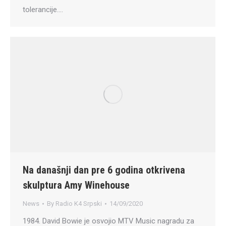
tolerancije.…
Na današnji dan pre 6 godina otkrivena
skulptura Amy Winehouse
News
By
Radio K4 Srpski
14/09/2020
1984. David Bowie je osvojio MTV Music nagradu za