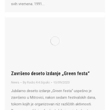
svih vremena. 1991.…
Završeno deseto izdanje „Green festa“
News
By
Radio K4 Srpski
13/09/2020
Jubilarno deseto izdanje „Green festa“ uspešno je
završeno u Mitrovici, nakon sedam festivalskih dana,
tokom kojih je organizovan niz različitih aktivnosti.