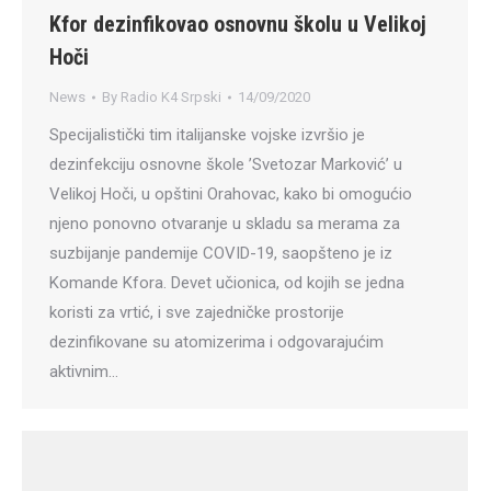
Kfor dezinfikovao osnovnu školu u Velikoj
Hoči
News
By
Radio K4 Srpski
14/09/2020
Specijalistički tim italijanske vojske izvršio je
dezinfekciju osnovne škole ’Svetozar Marković’ u
Velikoj Hoči, u opštini Orahovac, kako bi omogućio
njeno ponovno otvaranje u skladu sa merama za
suzbijanje pandemije COVID-19, saopšteno je iz
Komande Kfora. Devet učionica, od kojih se jedna
koristi za vrtić, i sve zajedničke prostorije
dezinfikovane su atomizerima i odgovarajućim
aktivnim…