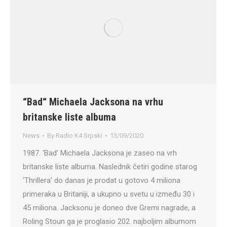
“Bad“ Michaela Jacksona na vrhu
britanske liste albuma
News
By
Radio K4 Srpski
13/09/2020
1987. ‘Bad’ Michaela Jacksona je zaseo na vrh
britanske liste albuma. Naslednik četiri godine starog
‘Thrillera’ do danas je prodat u gotovo 4 miliona
primeraka u Britaniji, a ukupno u svetu u između 30 i
45 miliona. Jacksonu je doneo dve Gremi nagrade, a
Roling Stoun ga je proglasio 202. najboljim albumom