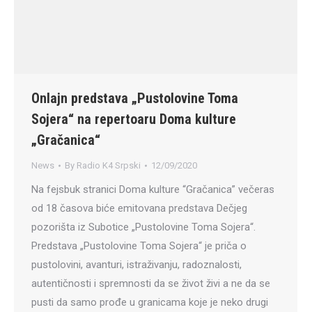
Onlajn predstava „Pustolovine Toma
Sojera“ na repertoaru Doma kulture
„Gračanica“
News
By
Radio K4 Srpski
12/09/2020
Na fejsbuk stranici Doma kulture “Gračanica” večeras
od 18 časova biće emitovana predstava Dečjeg
pozorišta iz Subotice „Pustolovine Toma Sojera“.
Predstava „Pustolovine Toma Sojera“ je priča o
pustolovini, avanturi, istraživanju, radoznalosti,
autentičnosti i spremnosti da se život živi a ne da se
pusti da samo prođe u granicama koje je neko drugi