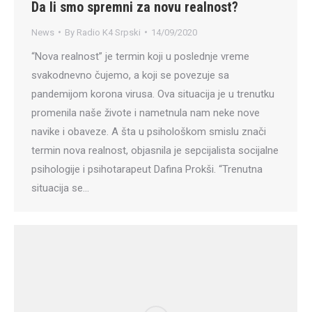
Da li smo spremni za novu realnost?
News
By
Radio K4 Srpski
14/09/2020
“Nova realnost” je termin koji u poslednje vreme
svakodnevno čujemo, a koji se povezuje sa
pandemijom korona virusa. Ova situacija je u trenutku
promenila naše živote i nametnula nam neke nove
navike i obaveze. A šta u psihološkom smislu znači
termin nova realnost, objasnila je sepcijalista socijalne
psihologije i psihotarapeut Dafina Prokši. “Trenutna
situacija se…