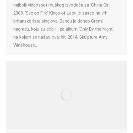
najbolji videospot muškog izvođača za ‘China Girl’.
2008. ‘Sex on Fire’ Kings of Leon je zaseo na vrh
britanske liste singlova. Bendu je doneo Gremi
nagradu, koju su dobili i za album ‘Only By the Night’,
na kojem se našao ovaj hit. 2014. Skulptura Amy
Winehouse…