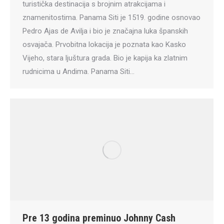
turistička destinacija s brojnim atrakcijama i
znamenitostima. Panama Siti je 1519. godine osnovao
Pedro Ajas de Avilja i bio je značajna luka španskih
osvajača. Prvobitna lokacija je poznata kao Kasko
Vijeho, stara ljuštura grada. Bio je kapija ka zlatnim
rudnicima u Andima. Panama Siti…
Pre 13 godina preminuo Johnny Cash