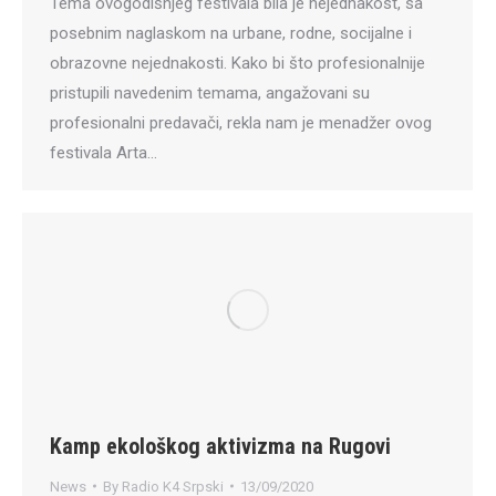
Tema ovogodišnjeg festivala bila je nejednakost, sa
posebnim naglaskom na urbane, rodne, socijalne i
obrazovne nejednakosti. Kako bi što profesionalnije
pristupili navedenim temama, angažovani su
profesionalni predavači, rekla nam je menadžer ovog
festivala Arta…
Kamp ekološkog aktivizma na Rugovi
News
By
Radio K4 Srpski
13/09/2020