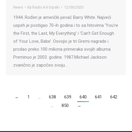
News
By
Radio K4 Srpski
12/09/2020
1944. Rođen je američki pevač Barry White. Najveći
uspeh je postigao 70-ih godina i to sa hitovima ‘You’re
the First, the Last, My Everything’ i ‘Can’t Get Enough
of Your Love, Babe’. Osvojio je tri Gremi nagrade i
prodao preko 100 miliona primeraka svojih albuma.
Preminuo je 2003. godine. 1987.Michael Jackson
zvanično je započeo svoju…
←
1
…
638
639
640
641
642
…
850
→