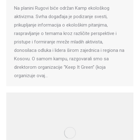
Na planini Rugovi biće održan Kamp ekološkog
aktivizma. Svrha događaja je podizanje svesti,
prikupljanje informacija o ekološkim pitanjima,
raspravljanje o temama kroz različite perspektive i
pristupe i formiranje mreže mladih aktivista,
donosilaca odluka i lidera širom zajednica i regiona na
Kosovu. O samom kampu, razgovarali smo sa
direktorom organizacije “Keep It Green” (koja
organizuje ovaj…