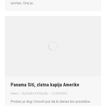
iscrtao. Ona je…
Panama Siti, zlatna kapija Amerike
News
By
Radio K4 Srpski
12/09/2020
Prešao je dug i trnovit put da bi danas bio prestižna