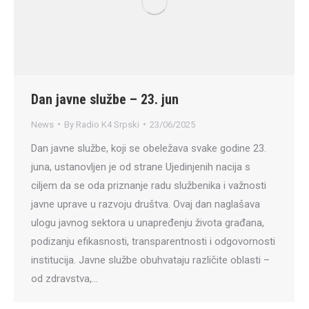
Dan javne službe – 23. jun
News
By
Radio K4 Srpski
23/06/2025
Dan javne službe, koji se obeležava svake godine 23.
juna, ustanovljen je od strane Ujedinjenih nacija s
ciljem da se oda priznanje radu službenika i važnosti
javne uprave u razvoju društva. Ovaj dan naglašava
ulogu javnog sektora u unapređenju života građana,
podizanju efikasnosti, transparentnosti i odgovornosti
institucija. Javne službe obuhvataju različite oblasti –
od zdravstva,…