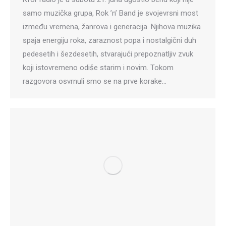
samo muzička grupa, Rok ’n’ Band je svojevrsni most
između vremena, žanrova i generacija. Njihova muzika
spaja energiju roka, zaraznost popa i nostalgični duh
pedesetih i šezdesetih, stvarajući prepoznatljiv zvuk
koji istovremeno odiše starim i novim. Tokom
razgovora osvrnuli smo se na prve korake…