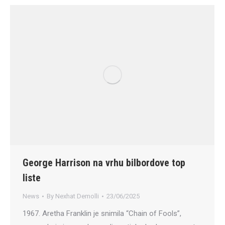
George Harrison na vrhu bilbordove top
liste
News
By
Nexhat Demolli
23/06/2025
1967. Aretha Franklin je snimila “Chain of Fools”,