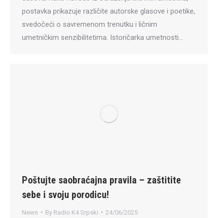
postavka prikazuje različite autorske glasove i poetike,
svedočeći o savremenom trenutku i ličnim
umetničkim senzibilitetima. Istoričarka umetnosti…
Poštujte saobraćajna pravila – zaštitite
sebe i svoju porodicu!
News
By
Radio K4 Srpski
24/06/2025