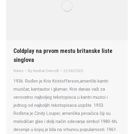
Coldplay na prvom mestu britanske liste
singlova
News
By
Nexhat Demolli
22/06/2025
1936. Rođen je Kris Kristofferson,američki kantri
muzičar, kantautor i glumac. Kris danas važi za
verovatno najboljeg tekstopisca u kantri muzici i
jednog od najboljih tekstopisaca uopšte. 1953.
Rođena je Cindy Louper, američka pevačica čiji su
melodičan glas i divlji način odevanja simbol 1980-tih,
decenije u kojoj je bila na vrhuncu popularnosti. 1961.