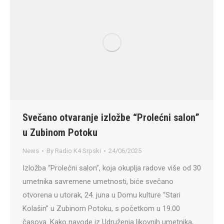
Svečano otvaranje izložbe “Prolećni salon”
u Zubinom Potoku
News
By
Radio K4 Srpski
24/06/2025
Izložba “Prolećni salon”, koja okuplja radove više od 30
umetnika savremene umetnosti, biće svečano
otvorena u utorak, 24. juna u Domu kulture “Stari
Kolašin” u Zubinom Potoku, s početkom u 19.00
časova. Kako navode iz Udruženja likovnih umetnika,