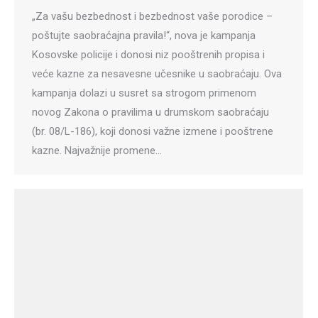
„Za vašu bezbednost i bezbednost vaše porodice –
poštujte saobraćajna pravila!“, nova je kampanja
Kosovske policije i donosi niz pooštrenih propisa i
veće kazne za nesavesne učesnike u saobraćaju. Ova
kampanja dolazi u susret sa strogom primenom
novog Zakona o pravilima u drumskom saobraćaju
(br. 08/L-186), koji donosi važne izmene i pooštrene
kazne. Najvažnije promene…