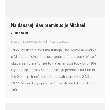
Na današnji dan preminuo je Michael
Jackson
News
By
Nexhat Demolli
25/06/2025
1966. Poslednja svetska turneja The Beatlesa počinje
u Minhenu. Tokom turneje, pesma “Paperback Writer”
skače sa 15. na 1. mesto na američkoj top-listi . 1969.
Sly and the Family Stone snimaju pesmu “Hot Fun in
the Summertime”, koja će postati veliki hit u SAD-u .
1977. Marvin Gaye postiže 1. mesto na Billboard Hot
100…