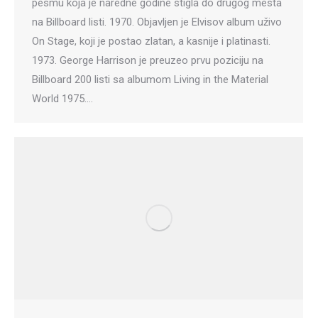
pesmu koja je naredne godine stigla do drugog mesta
na Billboard listi. 1970. Objavljen je Elvisov album uživo
On Stage, koji je postao zlatan, a kasnije i platinasti.
1973. George Harrison je preuzeo prvu poziciju na
Billboard 200 listi sa albumom Living in the Material
World 1975.…