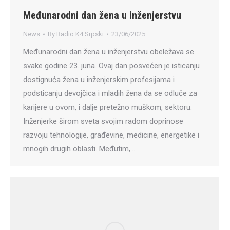
Međunarodni dan žena u inženjerstvu
News
By
Radio K4 Srpski
23/06/2025
Međunarodni dan žena u inženjerstvu obeležava se
svake godine 23. juna. Ovaj dan posvećen je isticanju
dostignuća žena u inženjerskim profesijama i
podsticanju devojčica i mladih žena da se odluče za
karijere u ovom, i dalje pretežno muškom, sektoru.
Inženjerke širom sveta svojim radom doprinose
razvoju tehnologije, građevine, medicine, energetike i
mnogih drugih oblasti. Međutim,…