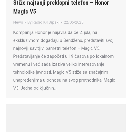
Stiže najtanji preklopni telefon – Honor
Magic V5
News
By
Radio K4 Srpski
22/06/2025
Kompanija Honor je najavila da će 2. jula, na
ekskluzivnom događaju u Šendženu, predstaviti svoj
najnoviji savitljivi pametni telefon – Magic V5.
Predstavljanje će započeti u 19 časova po lokalnom
vremenu i već sada izaziva veliko interesovanje
tehnološke javnosti. Magic V5 stiže sa značajnim
unapređenjima u odnosu na svog prethodnika, Magic
V3. Jedna od ključnih…