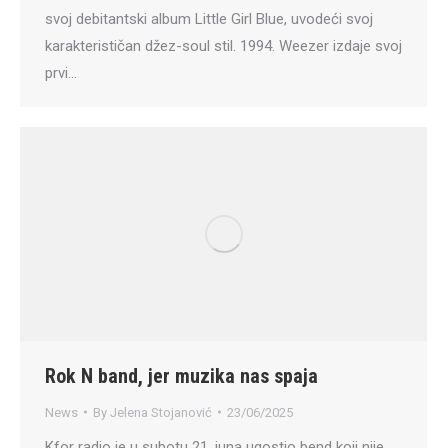
svoj debitantski album Little Girl Blue, uvodeći svoj
karakterističan džez-soul stil. 1994. Weez­er izdaje svoj
prvi…
Rok N band, jer muzika nas spaja
News
By
Jelena Stojanović
23/06/2025
Kfor radio je u subotu 21. juna ugostio bend koji nije