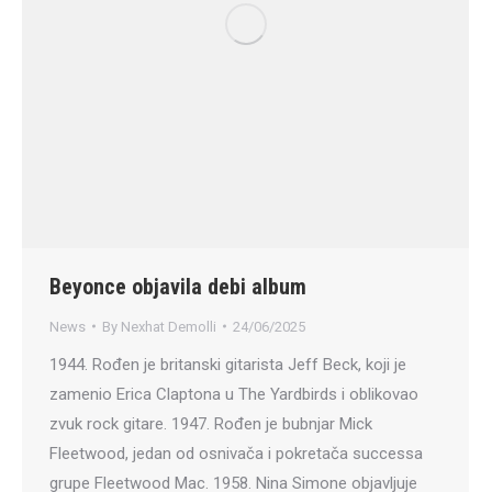
Beyonce objavila debi album
News
By
Nexhat Demolli
24/06/2025
1944. Rođen je britanski gitarista Jeff Beck, koji je
zamenio Erica Claptona u The Yardbirds i oblikovao
zvuk rock gitare. 1947. Rođen je bubnjar Mick
Fleetwood, jedan od osnivača i pokretača successa
grupe Fleetwood Mac. 1958. Nina Simone objavljuje