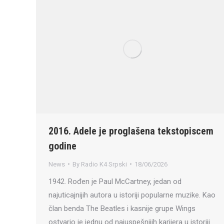
2016. Adele je proglašena tekstopiscem
godine
News
By
Radio K4 Srpski
18/06/2026
1942. Rođen je Paul McCartney, jedan od
najuticajnijih autora u istoriji popularne muzike. Kao
član benda The Beatles i kasnije grupe Wings
ostvario je jednu od najuspešnijih karijera u istoriji