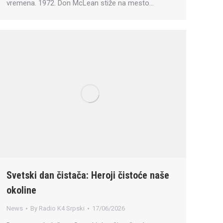
vremena. 1972. Don McLean stiže na mesto…
Svetski dan čistača: Heroji čistoće naše
okoline
News
By
Radio K4 Srpski
17/06/2026