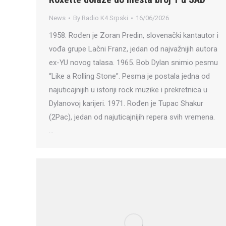
News
By
Radio K4 Srpski
16/06/2026
1958. Rođen je Zoran Predin, slovenački kantautor i
vođa grupe Lačni Franz, jedan od najvažnijih autora
ex-YU novog talasa. 1965. Bob Dylan snimio pesmu
“Like a Rolling Stone”. Pesma je postala jedna od
najuticajnijih u istoriji rock muzike i prekretnica u
Dylanovoj karijeri. 1971. Rođen je Tupac Shakur
(2Pac), jedan od najuticajnijih repera svih vremena.
…