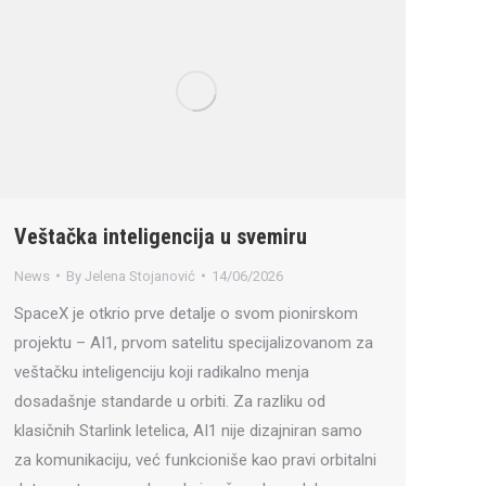
Veštačka inteligencija u svemiru
News
By
Jelena Stojanović
14/06/2026
SpaceX je otkrio prve detalje o svom pionirskom
projektu – AI1, prvom satelitu specijalizovanom za
veštačku inteligenciju koji radikalno menja
dosadašnje standarde u orbiti. Za razliku od
klasičnih Starlink letelica, AI1 nije dizajniran samo
za komunikaciju, već funkcioniše kao pravi orbitalni