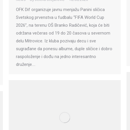
OFK Dif organizuje javnu menjažu Panini sličica
Svetskog prvenstva u fudbalu “FIFA World Cup
2026”, na terenu OŠ Branko Radičević, koja će biti
održana večeras od 19 do 20 časova u severnom
delu Mitrovice. Iz kluba pozivaju decu i sve
sugrađane da ponesu albume, duple sličice i dobro
raspoloženje i dođu na jedno interesantno
druženje.…