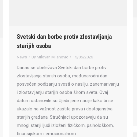
Svetski dan borbe protiv zlostavljanja
starijih osoba
News
By
Milovan Milanovic
15/06/2026
Danas se obeležava Svetski dan borbe protiv
zlostavljanja starijih osoba, međunarodni dan
posvećen podizanju svesti o nasilju, zanemarivanju
i zlostavljanju starijih osoba širom sveta. Ovaj
datum ustanovile su Ujedinjene nacije kako bi se
ukazalo na važnost zaštite prava i dostojanstva
starijih građana. Stručnjaci upozoravaju da su
mnogi stariji ljudi izloženi fizičkom, psihološkom,
finansijskom i emocionalnom…