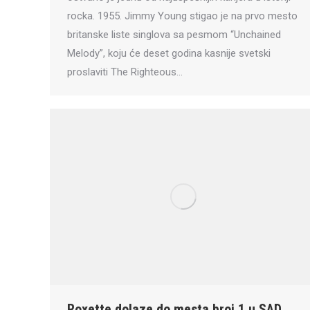
rocka. 1955. Jimmy Young stigao je na prvo mesto
britanske liste singlova sa pesmom “Unchained
Melody”, koju će deset godina kasnije svetski
proslaviti The Righteous…
Roxette dolaze do mesta broj 1 u SAD