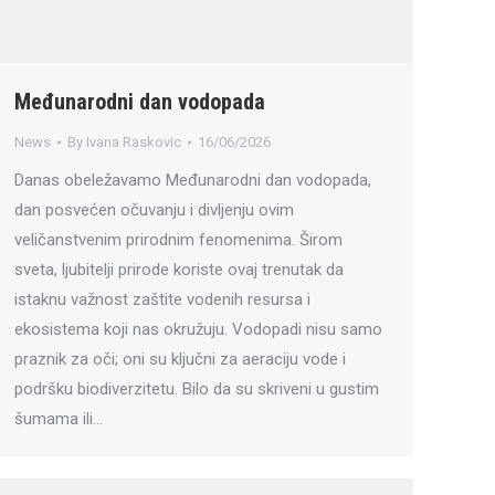
Međunarodni dan vodopada
News
By
Ivana Raskovic
16/06/2026
Danas obeležavamo Međunarodni dan vodopada,
dan posvećen očuvanju i divljenju ovim
veličanstvenim prirodnim fenomenima. Širom
sveta, ljubitelji prirode koriste ovaj trenutak da
istaknu važnost zaštite vodenih resursa i
ekosistema koji nas okružuju. Vodopadi nisu samo
praznik za oči; oni su ključni za aeraciju vode i
podršku biodiverzitetu. Bilo da su skriveni u gustim
šumama ili…