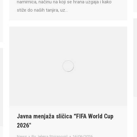
namirnica, načinu na koji se hrana uzgaja i kako
stiže do naših tanjira, uz…
Javna menjaža sličica “FIFA World Cup
2026″
News
By
Jelena Stojanović
16/06/2026