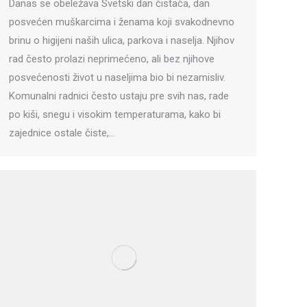
Danas se obeležava Svetski dan čistača, dan
posvećen muškarcima i ženama koji svakodnevno
brinu o higijeni naših ulica, parkova i naselja. Njihov
rad često prolazi neprimećeno, ali bez njihove
posvećenosti život u naseljima bio bi nezamisliv.
Komunalni radnici često ustaju pre svih nas, rade
po kiši, snegu i visokim temperaturama, kako bi
zajednice ostale čiste,…