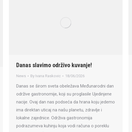
Danas slavimo održivo kuvanje!
News
By
Ivana Raskovic
18/06/2026
Danas se širom sveta obeležava Međunarodni dan
održive gastronomije, koji su proglasile Ujedinjene
nacije. Ovaj dan nas podseća da hrana koju jedemo
ima direktan uticaj na našu planetu, zdravlje i
lokalne zajednice. Održiva gastronomija
podrazumeva kuhinju koja vodi računa o poreklu