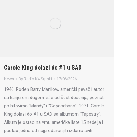
Carole King dolazi do #1 u SAD
News
By
Radio K4 Srpski
17/06/2026
1946. Rođen Barry Manilow, američki pevač i autor
sa karijerom dugom više od šest decenija, poznat
po hitovima “Mandy” i “Copacabana”. 1971. Carole
King dolazi do #1 u SAD sa albumom “Tapestry”.
Album je ostao na vrhu američke liste 15 nedelja i
postao jedno od najprodavanijih izdanja svih