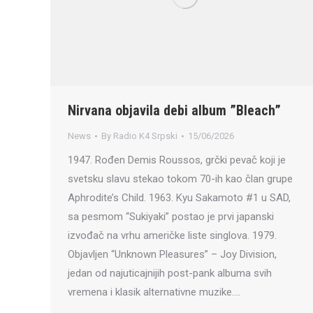
Nirvana objavila debi album ”Bleach”
News
By
Radio K4 Srpski
15/06/2026
1947. Rođen Demis Roussos, grčki pevač koji je
svetsku slavu stekao tokom 70-ih kao član grupe
Aphrodite’s Child. 1963. Kyu Sakamoto #1 u SAD,
sa pesmom “Sukiyaki” postao je prvi japanski
izvođač na vrhu američke liste singlova. 1979.
Objavljen “Unknown Pleasures” – Joy Division,
jedan od najuticajnijih post-pank albuma svih
vremena i klasik alternativne muzike.…