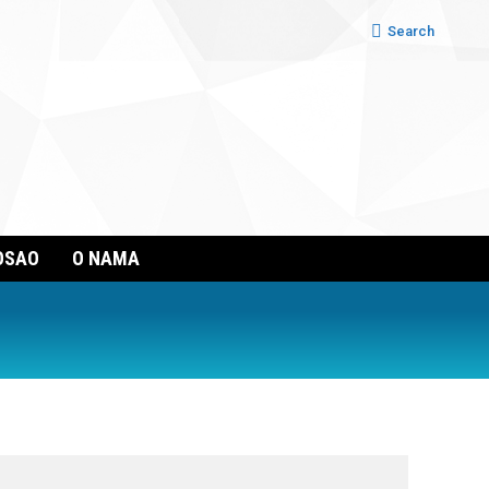
Search:
Search
OSAO
O NAMA