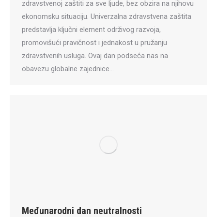
zdravstvenoj zaštiti za sve ljude, bez obzira na njihovu
ekonomsku situaciju. Univerzalna zdravstvena zaštita
predstavlja ključni element održivog razvoja,
promovišući pravičnost i jednakost u pružanju
zdravstvenih usluga. Ovaj dan podseća nas na
obavezu globalne zajednice…
Međunarodni dan neutralnosti