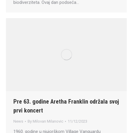
biodiverziteta. Ovaj dan podseća…
Pre 63. godine Aretha Franklin održala svoj
prvi koncert
News
By
Milovan Milanovic
11/12/2023
1960. godine u njujorškom Village Vanguardu