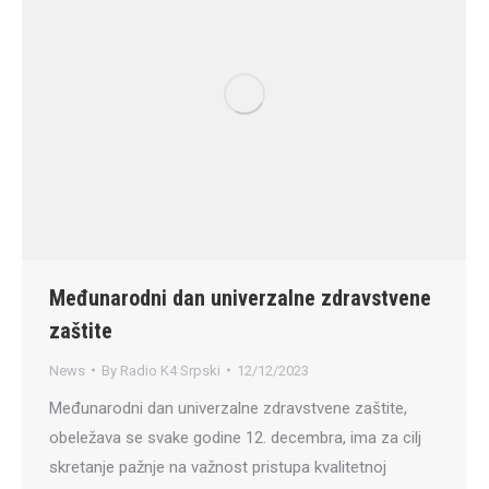
Međunarodni dan univerzalne zdravstvene
zaštite
News
By
Radio K4 Srpski
12/12/2023
Međunarodni dan univerzalne zdravstvene zaštite,
obeležava se svake godine 12. decembra, ima za cilj
skretanje pažnje na važnost pristupa kvalitetnoj