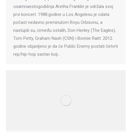
osamnaestogodišnja Aretha Franklin je održala svoj
prvi koncert. 1988.godine u Los Angelesu je odata
počast nedavno preminulom Royu Orbisonu, a
nastupili su, između ostalih, Don Henley (The Eagles),
Tom Petty, Graham Nash (CSN) i Bonnie Raitt. 2012.
godine objavljeno je da će Public Enemy postati četvrti
rep/hip-hop sastav koji…