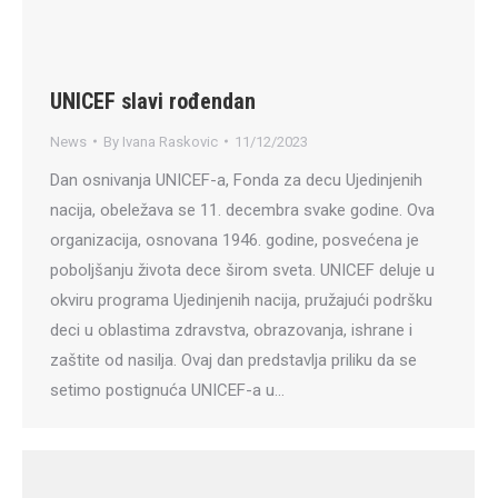
UNICEF slavi rođendan
News
By
Ivana Raskovic
11/12/2023
Dan osnivanja UNICEF-a, Fonda za decu Ujedinjenih
nacija, obeležava se 11. decembra svake godine. Ova
organizacija, osnovana 1946. godine, posvećena je
poboljšanju života dece širom sveta. UNICEF deluje u
okviru programa Ujedinjenih nacija, pružajući podršku
deci u oblastima zdravstva, obrazovanja, ishrane i
zaštite od nasilja. Ovaj dan predstavlja priliku da se
setimo postignuća UNICEF-a u…