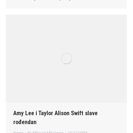
Amy Lee i Taylor Alison Swift slave
rođendan
News
By
Milovan Milanovic
13/12/2023