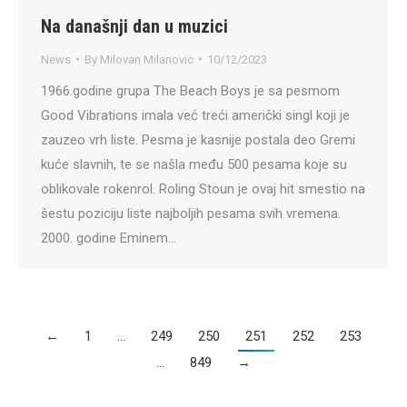
Na današnji dan u muzici
News
By
Milovan Milanovic
10/12/2023
1966.godine grupa The Beach Boys je sa pesmom
Good Vibrations imala već treći američki singl koji je
zauzeo vrh liste. Pesma je kasnije postala deo Gremi
kuće slavnih, te se našla među 500 pesama koje su
oblikovale rokenrol. Roling Stoun je ovaj hit smestio na
šestu poziciju liste najboljih pesama svih vremena.
2000. godine Eminem…
←
1
…
249
250
251
252
253
…
849
→