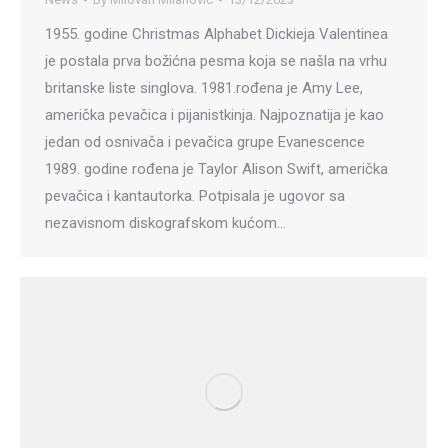
1955. godine Christmas Alphabet Dickieja Valentinea
je postala prva božićna pesma koja se našla na vrhu
britanske liste singlova. 1981.rođena je Amy Lee,
američka pevačica i pijanistkinja. Najpoznatija je kao
jedan od osnivača i pevačica grupe Evanescence
1989. godine rođena je Taylor Alison Swift, američka
pevačica i kantautorka. Potpisala je ugovor sa
nezavisnom diskografskom kućom…