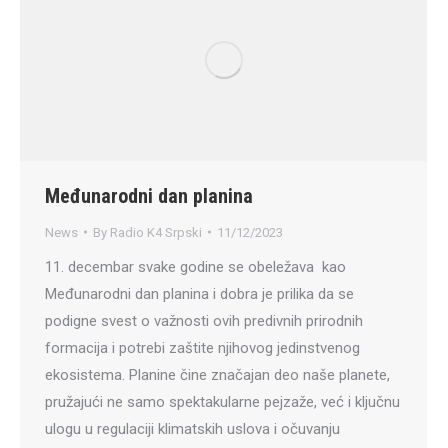
Međunarodni dan planina
News
By
Radio K4 Srpski
11/12/2023
11. decembar svake godine se obeležava kao
Međunarodni dan planina i dobra je prilika da se
podigne svest o važnosti ovih predivnih prirodnih
formacija i potrebi zaštite njihovog jedinstvenog
ekosistema. Planine čine značajan deo naše planete,
pružajući ne samo spektakularne pejzaže, već i ključnu
ulogu u regulaciji klimatskih uslova i očuvanju