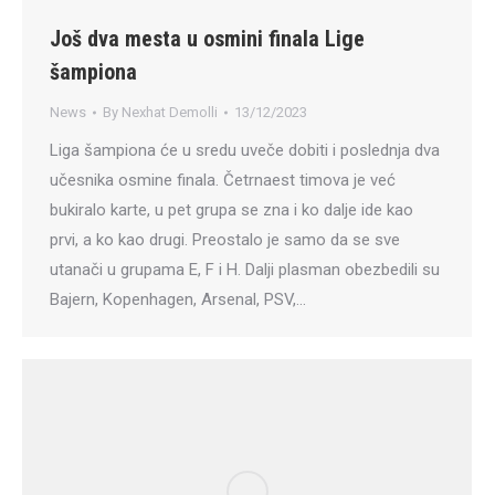
Još dva mesta u osmini finala Lige
šampiona
News
By
Nexhat Demolli
13/12/2023
Liga šampiona će u sredu uveče dobiti i poslednja dva
učesnika osmine finala. Četrnaest timova je već
bukiralo karte, u pet grupa se zna i ko dalje ide kao
prvi, a ko kao drugi. Preostalo je samo da se sve
utanači u grupama E, F i H. Dalji plasman obezbedili su
Bajern, Kopenhagen, Arsenal, PSV,…