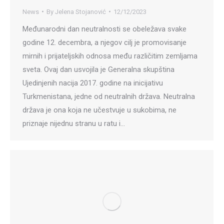
News
By
Jelena Stojanović
12/12/2023
Međunarodni dan neutralnosti se obeležava svake
godine 12. decembra, a njegov cilj je promovisanje
mirnih i prijateljskih odnosa među različitim zemljama
sveta. Ovaj dan usvojila je Generalna skupština
Ujedinjenih nacija 2017. godine na inicijativu
Turkmenistana, jedne od neutralnih država. Neutralna
država je ona koja ne učestvuje u sukobima, ne
priznaje nijednu stranu u ratu i…