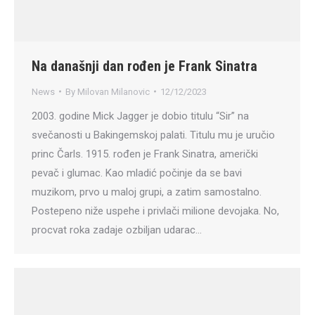
Na današnji dan rođen je Frank Sinatra
News
By
Milovan Milanovic
12/12/2023
2003. godine Mick Jagger je dobio titulu “Sir” na
svečanosti u Bakingemskoj palati. Titulu mu je uručio
princ Čarls. 1915. rođen je Frank Sinatra, američki
pevač i glumac. Kao mladić počinje da se bavi
muzikom, prvo u maloj grupi, a zatim samostalno.
Postepeno niže uspehe i privlači milione devojaka. No,
procvat roka zadaje ozbiljan udarac…