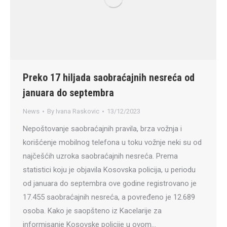
Preko 17 hiljada saobraćajnih nesreća od
januara do septembra
News
By
Ivana Raskovic
13/12/2023
Nepoštovanje saobraćajnih pravila, brza vožnja i
korišćenje mobilnog telefona u toku vožnje neki su od
najčešćih uzroka saobraćajnih nesreća. Prema
statistici koju je objavila Kosovska policija, u periodu
od januara do septembra ove godine registrovano je
17.455 saobraćajnih nesreća, a povređeno je 12.689
osoba. Kako je saopšteno iz Kacelarije za
informisanje Kosovske policije u ovom…