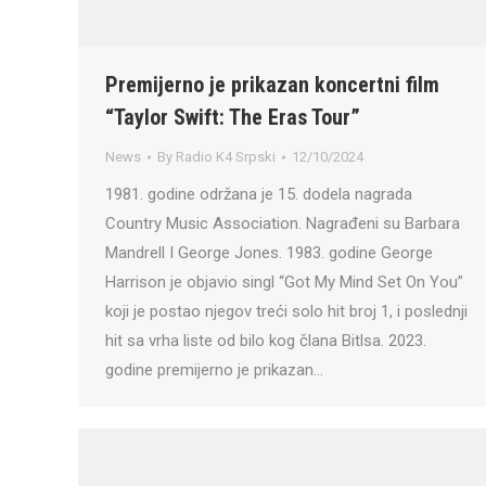
Premijerno je prikazan koncertni film
“Taylor Swift: The Eras Tour”
News
By
Radio K4 Srpski
12/10/2024
1981. godine održana je 15. dodela nagrada
Country Music Association. Nagrađeni su Barbara
Mandrell I George Jones. 1983. godine George
Harrison je objavio singl “Got My Mind Set On You”
koji je postao njegov treći solo hit broj 1, i poslednji
hit sa vrha liste od bilo kog člana Bitlsa. 2023.
godine premijerno je prikazan…