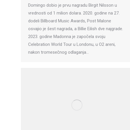
Domingo dobio je prvu nagradu Birgit Nilsson u
vrednosti od 1 milion dolara. 2020. godine na 27.
dodeli Billboard Music Awards, Post Malone
osvajio je šest nagrada, a Billie Eilish dve najgrade.
2023. godine Madonna je započela svoju
Celebration World Tour u Londonu, u O2 areni,
nakon tromesečnog odlaganja…