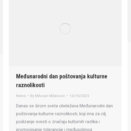
Međunarodni dan poštovanja kulturne
raznolikosti
News
By
Milovan Milanovic
14/10/2024
Danas se širom sveta obeležava Međunarodni dan
poštovanja kulturne raznolikosti, koji ima za cilj
podizanje svesti o značaju kulturnih razlika i
promovisanje tolerancije i međusobnog