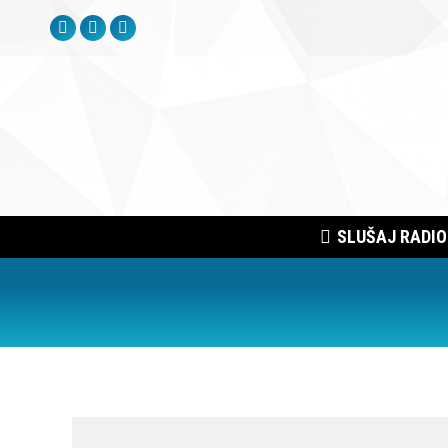
Facebook
Instagram
YouTube
page
page
page
opens
opens
opens
in
in
in
new
new
new
window
window
window
SLUŠAJ RADIO