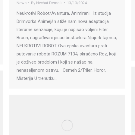
News
By
Nexhat Demolli
13/10/2024
Neukrotivi Robot/Avantura, Animirani Iz studija
Drimvorks Animejšn stiže nam nova adaptacija
literarne senzacije, koju je napisao voljeni Piter
Braun, nagrađivani pisac bestselera Njujork tajmsa,
NEUKROTIVI ROBOT. Ova epska avantura prati
putovanje robota ROZUM 7134, skraćeno Roz, koji
je doživeo brodolom i koji se našao na
nenaseljenom ostrvu. Osmeh 2/Triler, Horor,
Misterija U trenutku…