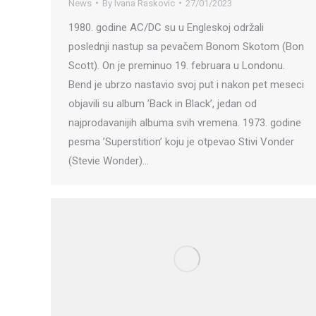
News
By
Ivana Raskovic
27/01/2023
1980. godine AC/DC su u Engleskoj održali
poslednji nastup sa pevačem Bonom Skotom (Bon
Scott). On je preminuo 19. februara u Londonu.
Bend je ubrzo nastavio svoj put i nakon pet meseci
objavili su album ’Back in Black’, jedan od
najprodavanijih albuma svih vremena. 1973. godine
pesma ’Superstition’ koju je otpevao Stivi Vonder
(Stevie Wonder)…