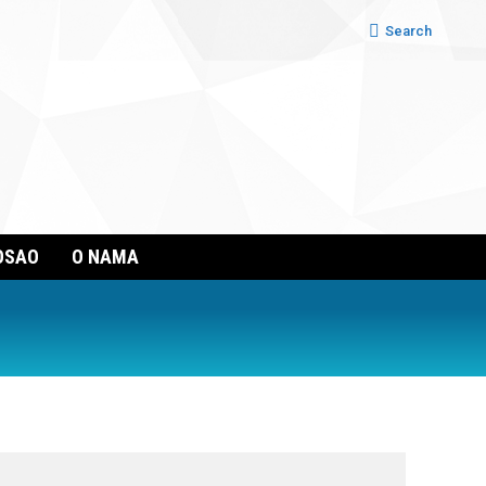
Search:
Search
OSAO
O NAMA