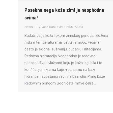
Posebna nega kože zimi je neophodna
svima!
News
By
Ivana Raskovic
25/01/2023
Budući da je koža tokom zimskog perioda izložena
niskim temperaturama, vetru i smogu, veoma
često je sklona isušivanju, pucanju i iritacijama.
Redovna hidratacija Neophodno je redovno
nadoknađivati vlažnost koju je koža izgubila i to
korišćenjem krema koje nisu samo na bazi
hidrantnih supstanci već i na bazi ulja. Piling kože
Redovnim pilingom uklonićete mrtve ćelije…