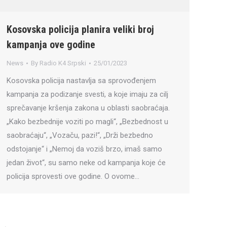
Kosovska policija planira veliki broj
kampanja ove godine
News
By
Radio K4 Srpski
25/01/2023
Kosovska policija nastavlja sa sprovođenjem
kampanja za podizanje svesti, a koje imaju za cilj
sprečavanje kršenja zakona u oblasti saobraćaja.
„Kako bezbednije voziti po magli“, „Bezbednost u
saobraćaju“, „Vozaču, pazi!“, „Drži bezbedno
odstojanje“ i „Nemoj da voziš brzo, imaš samo
jedan život“, su samo neke od kampanja koje će
policija sprovesti ove godine. O ovome…
→