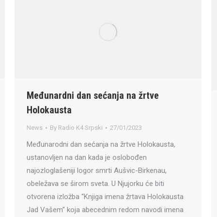
Međunardni dan sećanja na žrtve
Holokausta
News
By
Radio K4 Srpski
27/01/2023
Međunarodni dan sećanja na žrtve Holokausta,
ustanovljen na dan kada je oslobođen
najozloglašeniji logor smrti Aušvic-Birkenau,
obeležava se širom sveta. U Njujorku će biti
otvorena izložba “Knjiga imena žrtava Holokausta
Jad Vašem” koja abecednim redom navodi imena