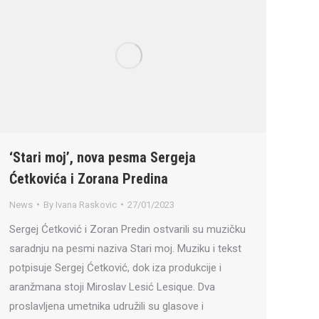
‘Stari moj’, nova pesma Sergeja
Ćetkovića i Zorana Predina
News
By
Ivana Raskovic
27/01/2023
Sergej Ćetković i Zoran Predin ostvarili su muzičku
saradnju na pesmi naziva Stari moj. Muziku i tekst
potpisuje Sergej Ćetković, dok iza produkcije i
aranžmana stoji Miroslav Lesić Lesique. Dva
proslavljena umetnika udružili su glasove i