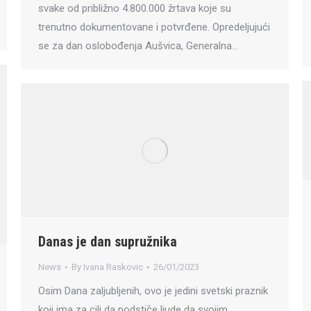
svake od približno 4.800.000 žrtava koje su
trenutno dokumentovane i potvrđene. Opredeljujući
se za dan oslobođenja Aušvica, Generalna…
Danas je dan supružnika
News
By
Ivana Raskovic
26/01/2023
Osim Dana zaljubljenih, ovo je jedini svetski praznik
koji ima za cilj da podstiče ljude da svojim