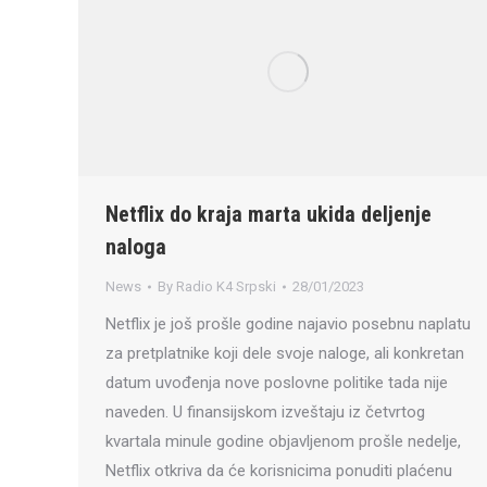
Netflix do kraja marta ukida deljenje
naloga
News
By
Radio K4 Srpski
28/01/2023
Netflix je još prošle godine najavio posebnu naplatu
za pretplatnike koji dele svoje naloge, ali konkretan
datum uvođenja nove poslovne politike tada nije
naveden. U finansijskom izveštaju iz četvrtog
kvartala minule godine objavljenom prošle nedelje,
Netflix otkriva da će korisnicima ponuditi plaćenu