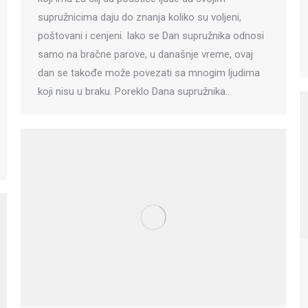
supružnicima daju do znanja koliko su voljeni,
poštovani i cenjeni. Iako se Dan supružnika odnosi
samo na bračne parove, u današnje vreme, ovaj
dan se takođe može povezati sa mnogim ljudima
koji nisu u braku. Poreklo Dana supružnika…