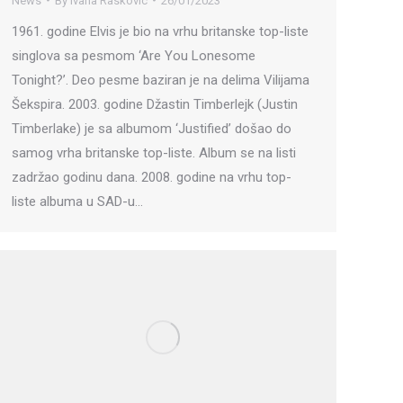
News
By
Ivana Raskovic
26/01/2023
1961. godine Elvis je bio na vrhu britanske top-liste
singlova sa pesmom ‘Are You Lonesome
Tonight?’. Deo pesme baziran je na delima Vilijama
Šekspira. 2003. godine Džastin Timberlejk (Justin
Timberlake) je sa albumom ‘Justified’ došao do
samog vrha britanske top-liste. Album se na listi
zadržao godinu dana. 2008. godine na vrhu top-
liste albuma u SAD-u…