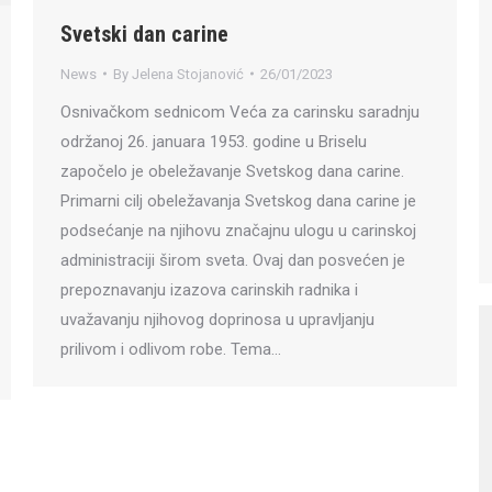
Svetski dan carine
News
By
Jelena Stojanović
26/01/2023
Osnivačkom sednicom Veća za carinsku saradnju
održanoj 26. januara 1953. godine u Briselu
započelo je obeležavanje Svetskog dana carine.
Primarni cilj obeležavanja Svetskog dana carine je
podsećanje na njihovu značajnu ulogu u carinskoj
administraciji širom sveta. Ovaj dan posvećen je
prepoznavanju izazova carinskih radnika i
uvažavanju njihovog doprinosa u upravljanju
prilivom i odlivom robe. Tema…