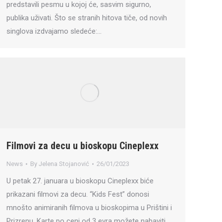
predstavili pesmu u kojoj će, sasvim sigurno,
publika uživati. Što se stranih hitova tiče, od novih
singlova izdvajamo sledeće:…
Filmovi za decu u bioskopu Cineplexx
News
By
Jelena Stojanović
26/01/2023
U petak 27. januara u bioskopu Cineplexx biće
prikazani filmovi za decu. “Kids Fest” donosi
mnošto animiranih filmova u bioskopima u Prištini i
Prizrenu. Karte po ceni od 3 evra možete nabaviti