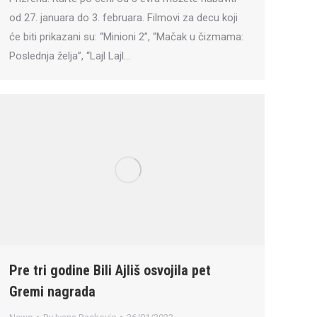
od 27. januara do 3. februara. Filmovi za decu koji
će biti prikazani su: “Minioni 2”, “Mačak u čizmama:
Poslednja želja”, “Lajl Lajl…
Pre tri godine Bili Ajliš osvojila pet
Gremi nagrada