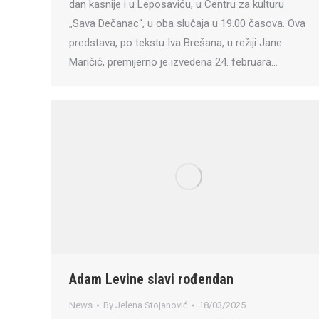
dan kasnije i u Leposaviću, u Centru za kulturu
„Sava Dečanac“, u oba slučaja u 19.00 časova. Ova
predstava, po tekstu Iva Brešana, u režiji Jane
Maričić, premijerno je izvedena 24. februara…
Adam Levine slavi rođendan
News
By
Jelena Stojanović
18/03/2025