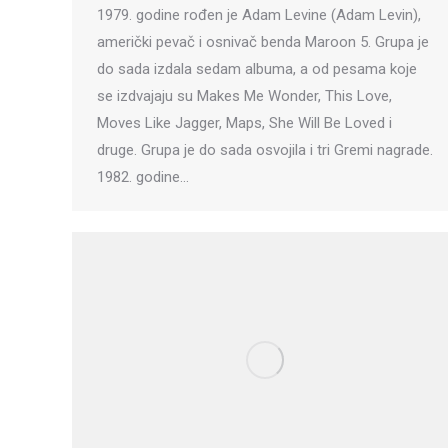
1979. godine rođen je Adam Levine (Adam Levin),
američki pevač i osnivač benda Maroon 5. Grupa je
do sada izdala sedam albuma, a od pesama koje
se izdvajaju su Makes Me Wonder, This Love,
Moves Like Jagger, Maps, She Will Be Loved i
druge. Grupa je do sada osvojila i tri Gremi nagrade.
1982. godine…