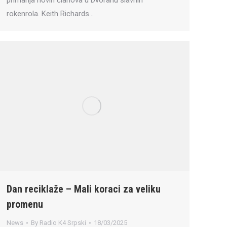
primanja novih članova u Dvoranu slavnih
rokenrola. Keith Richards…
Dan reciklaže – Mali koraci za veliku
promenu
News
By
Radio K4 Srpski
18/03/2025