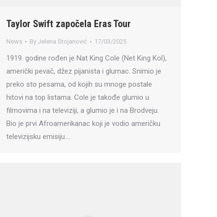
Taylor Swift započela Eras Tour
News
By
Jelena Stojanović
17/03/2025
1919. godine rođen je Nat King Cole (Net King Kol),
američki pevač, džez pijanista i glumac. Snimio je
preko sto pesama, od kojih su mnoge postale
hitovi na top listama. Cole je takođe glumio u
filmovima i na televiziji, a glumio je i na Brodveju.
Bio je prvi Afroamerikanac koji je vodio američku
televizijsku emisiju.…