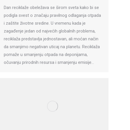
Dan reciklaže obeležava se širom sveta kako bi se
podigla svest o značaju pravilnog odlaganja otpada
i zaštite životne sredine. U vremenu kada je
zagađenje jedan od najvećih globalnih problema,
reciklaža predstavlja jednostavan, ali moćan način
da smanjimo negativan uticaj na planetu. Reciklaža
pomaže u smanjenju otpada na deponijama,
očuvanju prirodnih resursa i smanjenju emisije…