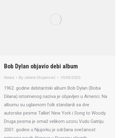
Bob Dylan objavio debi album
News
By
Jelena Stojanović
19/03/2025
1962. godine debitantski album Bob Dylan (Boba
Dilana) istoimenog naziva je objavljen u Americi. Na
albumu su uglavnom folk standardi sa dve
autorske pesme Talkin’ New York i Song to Woody.
Druga pesma je omaž velikom uzoru Vudu Gatriju.
2001. godine u Njujorku je održana svečanost