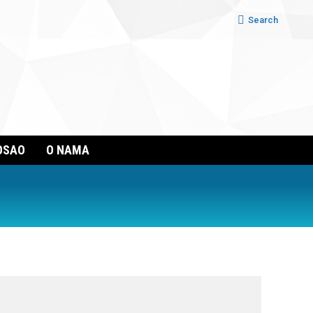
Search:
Search
OSAO
O NAMA