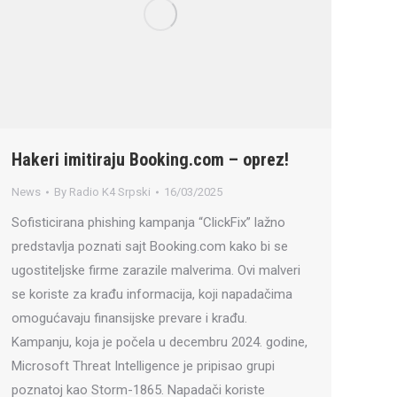
Hakeri imitiraju Booking.com – oprez!
News
By
Radio K4 Srpski
16/03/2025
Sofisticirana phishing kampanja “ClickFix” lažno
predstavlja poznati sajt Booking.com kako bi se
ugostiteljske firme zarazile malverima. Ovi malveri
se koriste za krađu informacija, koji napadačima
omogućavaju finansijske prevare i krađu.
Kampanju, koja je počela u decembru 2024. godine,
Microsoft Threat Intelligence je pripisao grupi
poznatoj kao Storm-1865. Napadači koriste