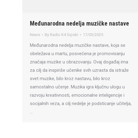
Međunarodna nedelja muzičke nastave
News
By
Radio K4 Srpski
17/03/2025
Međunarodna nedelja muzičke nastave, koja se
obeležava u martu, posvećena je promovisanju
značaja muzike u obrazovanju. Ovaj događaj ima
za cilj da inspiriše učenike svih uzrasta da istraže
svet muzike, bilo kroz nastavu, bilo kroz
samostalno učenje. Muzika igra ključnu ulogu u
razvoju kreativnosti, emocionalne inteligencije i
socijalnih veza, a cilj nedelje je podsticanje učitelja,
…