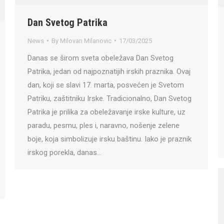
Dan Svetog Patrika
News
By
Milovan Milanovic
17/03/2025
Danas se širom sveta obeležava Dan Svetog
Patrika, jedan od najpoznatijih irskih praznika. Ovaj
dan, koji se slavi 17. marta, posvećen je Svetom
Patriku, zaštitniku Irske. Tradicionalno, Dan Svetog
Patrika je prilika za obeležavanje irske kulture, uz
paradu, pesmu, ples i, naravno, nošenje zelene
boje, koja simbolizuje irsku baštinu. Iako je praznik
irskog porekla, danas…