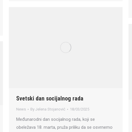
Svetski dan socijalnog rada
News
By
Jelena Stojanović
18/03/2025
Međunarodni dan socijalnog rada, koji se
obeležava 18. marta, pruža priliku da se osvrnemo