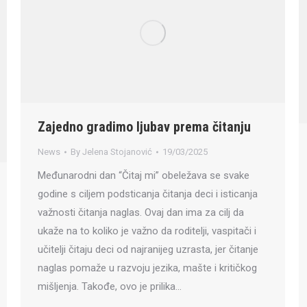
Zajedno gradimo ljubav prema čitanju
News
By
Jelena Stojanović
19/03/2025
Međunarodni dan “Čitaj mi” obeležava se svake
godine s ciljem podsticanja čitanja deci i isticanja
važnosti čitanja naglas. Ovaj dan ima za cilj da
ukaže na to koliko je važno da roditelji, vaspitači i
učitelji čitaju deci od najranijeg uzrasta, jer čitanje
naglas pomaže u razvoju jezika, mašte i kritičkog
mišljenja. Takođe, ovo je prilika…