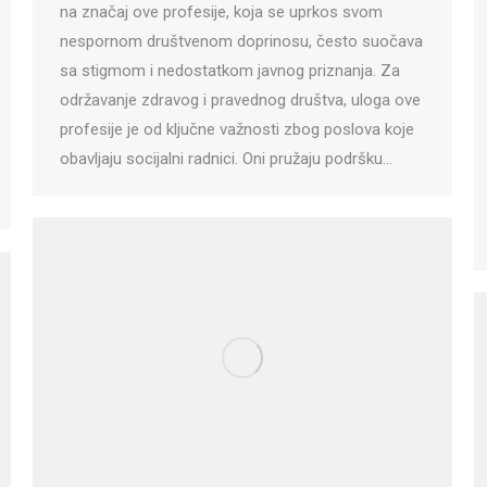
na značaj ove profesije, koja se uprkos svom
nespornom društvenom doprinosu, često suočava
sa stigmom i nedostatkom javnog priznanja. Za
održavanje zdravog i pravednog društva, uloga ove
profesije je od ključne važnosti zbog poslova koje
obavljaju socijalni radnici. Oni pružaju podršku…