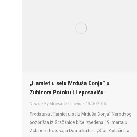
„Hamlet u selu Mrduša Donja“ u
Zubinom Potoku i Leposaviću
News
By
Milovan Milanovic
19/03/2025
Predstava „Hamlet u selu Mrduša Donja“ Narodnog
pozorišta iz Gračanice biće izvedena 19. marta u
Zubinom Potoku, u Domu kulture „Stari Kolašin“, a