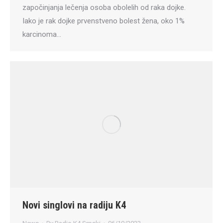
započinjanja lečenja osoba obolelih od raka dojke.
Iako je rak dojke prvenstveno bolest žena, oko 1%
karcinoma…
Novi singlovi na radiju K4