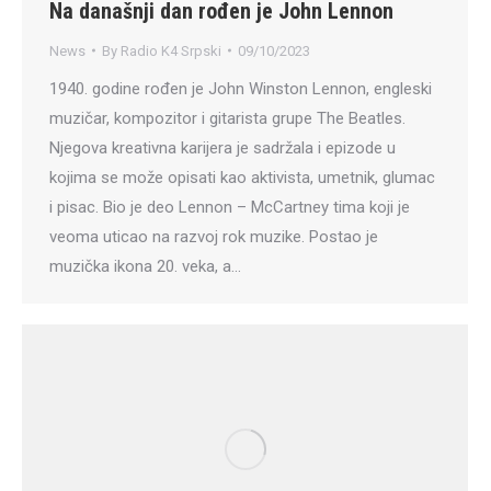
Na današnji dan rođen je John Lennon
News
By
Radio K4 Srpski
09/10/2023
1940. godine rođen je John Winston Lennon, engleski
muzičar, kompozitor i gitarista grupe The Beatles.
Njegova kreativna karijera je sadržala i epizode u
kojima se može opisati kao aktivista, umetnik, glumac
i pisac. Bio je deo Lennon – McCartney tima koji je
veoma uticao na razvoj rok muzike. Postao je
muzička ikona 20. veka, a…