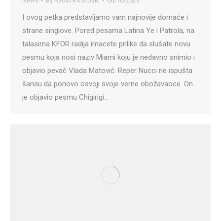
News
By
Radio K4 Srpski
06/10/2023
I ovog petka predstavljamo vam najnovije domaće i
strane singlove. Pored pesama Latina Ye i Patrola, na
talasima KFOR radija imacete prilike da slušate novu
pesmu koja nosi naziv Miami koju je nedavno snimio i
objavio pevač Vlada Matović. Reper Nucci ne ispušta
šansu da ponovo osvoji svoje verne obožavaoce. On
je objavio pesmu Chigirigi…