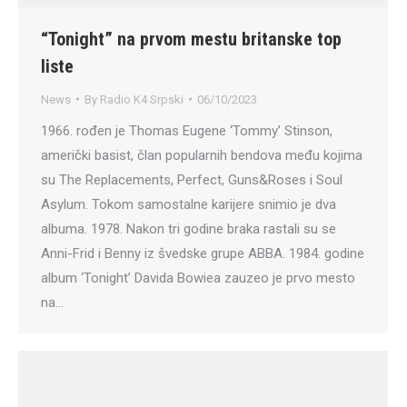
“Tonight” na prvom mestu britanske top
liste
News
By
Radio K4 Srpski
06/10/2023
1966. rođen je Thomas Eugene ‘Tommy’ Stinson,
američki basist, član popularnih bendova među kojima
su The Replacements, Perfect, Guns&Roses i Soul
Asylum. Tokom samostalne karijere snimio je dva
albuma. 1978. Nakon tri godine braka rastali su se
Anni-Frid i Benny iz švedske grupe ABBA. 1984. godine
album ‘Tonight’ Davida Bowiea zauzeo je prvo mesto
na…