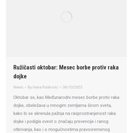
Ružičasti oktobar: Mesec borbe protiv raka
dojke
News
By
Ivana Raskovic
06/10/2023
Oktobar se, kao Međunarodni mesec borbe protiv raka
dojke, obeležava u mnogim zemljama širom sveta,
kako bi se skrenula pažnja na rasprostranjenost raka
dojke i podigla svest o značaju prevencije i ranog
otkrivanja, kao i o mogućnostima pravovremenog