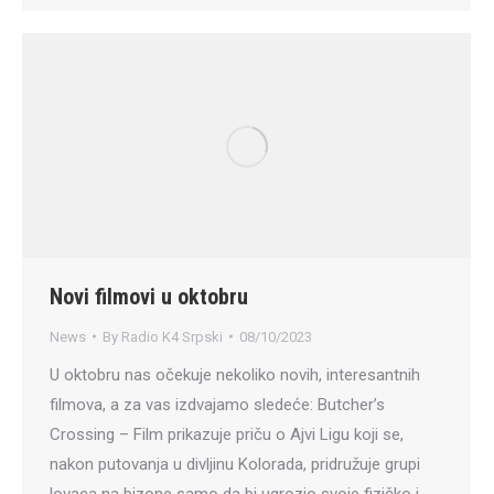
Novi filmovi u oktobru
News
By
Radio K4 Srpski
08/10/2023
U oktobru nas očekuje nekoliko novih, interesantnih
filmova, a za vas izdvajamo sledeće: Butcher’s
Crossing – Film prikazuje priču o Ajvi Ligu koji se,
nakon putovanja u divljinu Kolorada, pridružuje grupi
lovaca na bizone samo da bi ugrozio svoje fizičko i