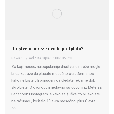
Društvene mreže uvode pretplatu?
News
By
Radio K4 Srpski
08/10/2023
Za koji mesec, najpopularnije društvene mreže mogle
bi da zatraže da plaćate mesečno određeni iznos
kako ne biste bili prinuđeni da gledate reklame dok
skrolujete. O ovoj opciji nedavno su govorili iz Mete za
Fecebook i Instagram, a kako se šuška, to bi, ako ste
na računaru, koštalo 10 evra mesečno, plus 6 evra
za…