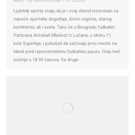
News
By
Radio K4 Srpski
07/10/2023
Ljubitelji sporta znaju da je i ovaj vikend rezervisan za
najveće sportske događaje, širom regiona, starog
kontinenta, ali i sveta. Tako će u Beogradu fudbaleri
Partizana dočekati Mladost iz Lučana, u okviru 11.
kola Superlige, i pokušati da sačuvaju prvo mesto na
tabeli pred reprezentativnu fudbalsku pauzu. Ovaj meč
počinje u 18.30 časova. Sa druge…