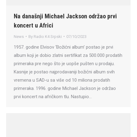
Na današnji Michael Jackson održao prvi
koncert u Africi
News
By
Radio K4 Srpski
07/10/2023
1957. godine Elvisov ‘Božićni album’ postao je prvi
album koji je dobio zlatni sertifikat za 500.000 prodatih
primeraka pre nego što je uopše pušten u prodaju.
Kasnije je postao najprodavaniji božićni album svih
vremena u SAD-u sa više od 10 miliona prodatih
primeraka. 1996. godine Michael Jackson je održao
prvi koncert na afričkom tlu. Nastupio…