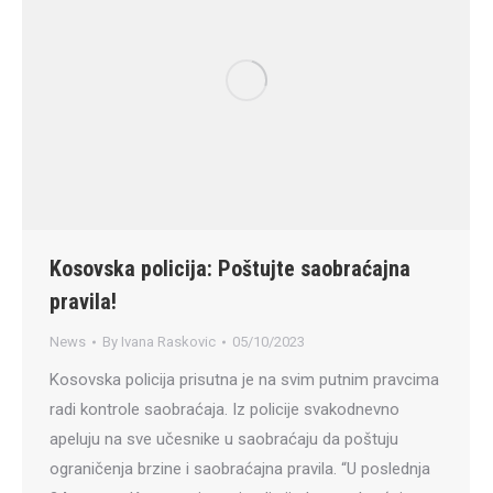
Kosovska policija: Poštujte saobraćajna
pravila!
News
By
Ivana Raskovic
05/10/2023
Kosovska policija prisutna je na svim putnim pravcima
radi kontrole saobraćaja. Iz policije svakodnevno
apeluju na sve učesnike u saobraćaju da poštuju
ograničenja brzine i saobraćajna pravila. “U poslednja