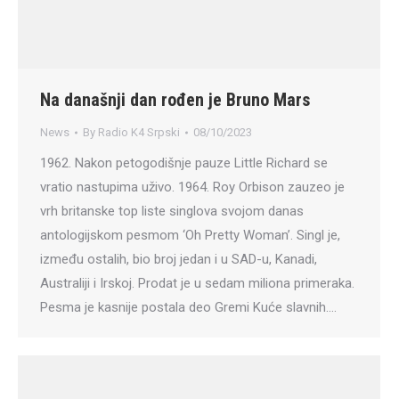
Na današnji dan rođen je Bruno Mars
News
By
Radio K4 Srpski
08/10/2023
1962. Nakon petogodišnje pauze Little Richard se
vratio nastupima uživo. 1964. Roy Orbison zauzeo je
vrh britanske top liste singlova svojom danas
antologijskom pesmom ‘Oh Pretty Woman’. Singl je,
između ostalih, bio broj jedan i u SAD-u, Kanadi,
Australiji i Irskoj. Prodat je u sedam miliona primeraka.
Pesma je kasnije postala deo Gremi Kuće slavnih.…